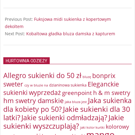
2024-
07-
Previous Post:
Fuksjowa midi sukienka z kopertowym
22
dekoltem
Next Post:
Kobaltowa gładka bluza damska z kapturem
HURTOWNIA ODZIEŻY
Allegro sukienki do 50 zł
bonprix
bluzę
sweter
Eleganckie
dzianinowa sukienka
czy w bluzie na
sukienki wyprzedaż
greenpoint
h & m swetry
Jaka sukienka
hm swetry damskie
jaka bluza jest
Jakie sukienki dla 30
dla kobiety po 50?
latki?
Jakie sukienki odmładzają?
Jakie
sukienki wyszczuplają?
kolorowy
jaki kolor kurtki
mango