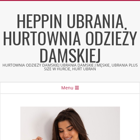
Skip
HEPPIN UBRANIA
to
content
HURTOWNIA ODZIEŻY
DAMSKIEJ
HURTOWNIA ODZIEŻY DAMSKIEJ UBRANIA DAMSKIE I MĘSKIE, UBRANIA PLUS
SIZE W HURCIE, HURT UBRAŃ
Secondary
Menu
Navigation
Menu