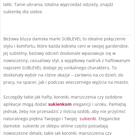
latki. Tanie ubrania, totalna wyprzedaż odzieży, znajdź
sukienkę dla siebie.
2024-
Beżowa bluza damska marki SUBLEVEL to idealne połączenie
09-
stylu i komfortu, które każda kobieta ceni w swojej garderobie.
12
Jej subtelny, beżowy odcień doskonale wpasowuje się w
nowoczesny, casualowy styl, a wyjątkowy nadruk z haftowanym
napisem SUBLEVEL dodaje jej unikalnego charakteru. To
doskonały wybór na różne okazje – zarówno na co dzień, do
pracy, na spacer, jak i podczas wieczornego wyjścia na miasto.
Szczegóły takie jak hafty, koronki, marszczenia czy ozdobne
aplikacje mogą dodać
sukienkom
elegancji i uroku. Pamiętaj
jednak, żeby nie przesadzić z ilością ozdób, aby nie przyćmić
naturalnego piękna Twojego i Twojej
sukienki
. Eleganckie
damskie sukienki ze sklepu online często posiadają
nowoczesne detale, takie jak koronki, marszczenia czy