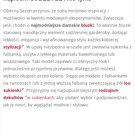
Obecny Sezon przynosi ze sobą mnóstwo inspiracji i
możliwości w kwestii modowych eksperymentów. Zwłaszcza
jeśli chodzi o
najmodniejsze damskie
bluzki
. To właśnie bluzki
stanowią nieodłączny element codziennej garderoby, dodając
lekkości, elegancji i wyrafinowanego stylu każdej kobiecej
stylizacji
. W upały niezbędna w szafie jest zwiewna sukienka z
falbanką, uszyta z lekkiego materiału bawełnianego lub
wiskozowego. Taki model zapewni Ci eteryczny look i
jednocześnie przyjemny przewiew, dlatego jeśli możesz,
wybierz długość przed kolano. Sięgaj po modele z falbankami
na ramionach lub z jedną węższą falbaną zwieńczającą dół
lou
sukienki
. Przyjrzyjmy się najpopularniejszym
rodzajom
dekoltów
w
sukienkach
, aby ułatwić wybór i podpowiedzieć,
jak je nosić, by wyglądać modnie i stylowo.