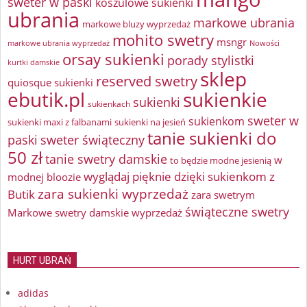
sweter w paski
koszulowe sukienki
ubrania
markowe ubrania
markowe bluzy wyprzedaż
mohito swetry
msngr
markowe ubrania wyprzedaż
Nowości
orsay sukienki
porady stylistki
kurtki damskie
sklep
reserved swetry
quiosque sukienki
ebutik.pl
sukienkie
sukienki
sukienkach
sweter w
sukienkom
sukienki maxi z falbanami
sukienki na jesień
tanie sukienki do
paski
sweter świąteczny
50 zł
tanie swetry damskie
w
to będzie modne jesienią
wyglądaj pięknie dzięki sukienkom z
modnej bloozie
zara sukienki wyprzedaż
Butik
zara swetrym
świąteczne swetry
Markowe swetry damskie wyprzedaż
HURT UBRAŃ
adidas