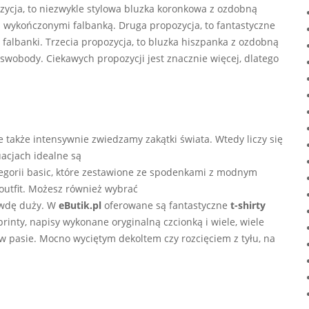
zycja, to niezwykle stylowa bluzka koronkowa z ozdobną
eż wykończonymi falbanką. Druga propozycja, to fantastyczne
 falbanki. Trzecia propozycja, to bluzka hiszpanka z ozdobną
i swobody. Ciekawych propozycji jest znacznie więcej, dlatego
także intensywnie zwiedzamy zakątki świata. Wtedy liczy się
uacjach idealne są
tegorii basic, które zestawione ze spodenkami z modnym
outfit. Możesz również wybrać
rawdę duży. W
eButik.pl
oferowane są fantastyczne
t-shirty
inty, napisy wykonane oryginalną czcionką i wiele, wiele
w pasie. Mocno wyciętym dekoltem czy rozcięciem z tyłu, na