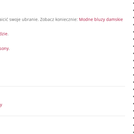
icić swoje ubranie. Zobacz koniecznie:
Modne bluzy damskie
dzie
.
asony
.
y