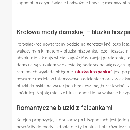
zapomnij o całym świecie i odważnie baw się modowymi pro
Królowa mody damskiej – bluzka hiszp
Po tysiąckroć powtarzany będzie najgorętszy krój tego lata
wakacyjnym klimatem – bluzka hiszpanka. Jeżeli jeszcze ni
absolutnie jak najszybciej zagościć w Twojej garderobie, 
damskie są strzałem w dziesiątkę podczas największych up
ramionach wygląda obłędnie.
Bluzka hiszpanka
jest po 
odważne modele w intensywnych odcieniach oraz w ciekawe 
bluzki damskie na wakacjach będziesz mogła zestawiać i 
spódnicą. Najpiękniejsze bluzki damskie na wakacje hiszp
Romantyczne bluzki z falbankami
Kolejna propozycja, która zaraz po hiszpankach jest jedną
powróciły do mody i zdobią nie tylko bluzki, ale również s