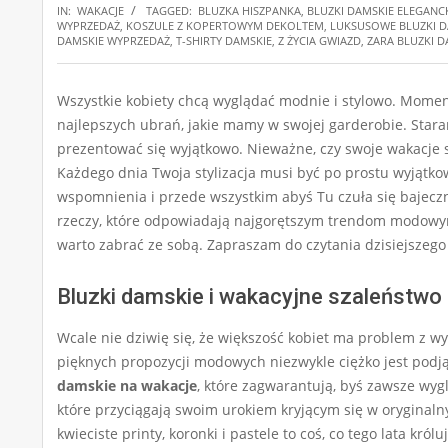
IN:
WAKACJE
TAGGED:
BLUZKA HISZPANKA
,
BLUZKI DAMSKIE ELEGANC
WYPRZEDAŻ
,
KOSZULE Z KOPERTOWYM DEKOLTEM
,
LUKSUSOWE BLUZKI D
DAMSKIE WYPRZEDAŻ
,
T-SHIRTY DAMSKIE
,
Z ŻYCIA GWIAZD
,
ZARA BLUZKI 
Wszystkie kobiety chcą wyglądać modnie i stylowo. Moment
najlepszych ubrań, jakie mamy w swojej garderobie. Star
prezentować się wyjątkowo. Nieważne, czy swoje wakacje 
Każdego dnia Twoja stylizacja musi być po prostu wyjątkow
wspomnienia i przede wszystkim abyś Tu czuła się bajeczn
rzeczy, które odpowiadają najgorętszym trendom modowym
warto zabrać ze sobą. Zapraszam do czytania dzisiejszego
Bluzki damskie i wakacyjne szaleństwo
Wcale nie dziwię się, że większość kobiet ma problem z 
pięknych propozycji modowych niezwykle ciężko jest podją
damskie na wakacje
, które zagwarantują, byś zawsze wy
które przyciągają swoim urokiem kryjącym się w oryginalny
kwieciste printy, koronki i pastele to coś, co tego lata kró