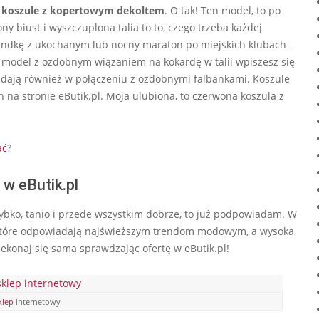
e
koszule z kopertowym dekoltem
. O tak! Ten model, to po
ny biust i wyszczuplona talia to to, czego trzeba każdej
randkę z ukochanym lub nocny maraton po miejskich klubach –
 model z ozdobnym wiązaniem na kokardę w talii wpiszesz się
ądają również w połączeniu z ozdobnymi falbankami. Koszule
na stronie eButik.pl. Moja ulubiona, to czerwona koszula z
ać
?
 w eButik.pl
zybko, tanio i przede wszystkim dobrze, to już podpowiadam. W
, które odpowiadają najświeższym trendom modowym, a wysoka
zekonaj się sama sprawdzając ofertę w eButik.pl!
klep
internetowy