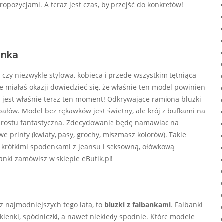
pozycjami. A teraz jest czas, by przejść do konkretów!
anka
, czy niezwykle stylowa, kobieca i przede wszystkim tętniąca
e miałaś okazji dowiedzieć się, że właśnie ten model powinien
to jest właśnie teraz ten moment! Odkrywające ramiona bluzki
ałów. Model bez rękawków jest świetny, ale krój z bufkami na
prostu fantastyczna. Zdecydowanie będę namawiać na
printy (kwiaty, pasy, grochy, miszmasz kolorów). Takie
z krótkimi spodenkami z jeansu i seksowną, ołówkową
anki zamówisz w sklepie eButik.pl!
 z najmodniejszych tego lata, to
bluzki z falbankami
. Falbanki
ukienki, spódniczki, a nawet niekiedy spodnie. Które modele