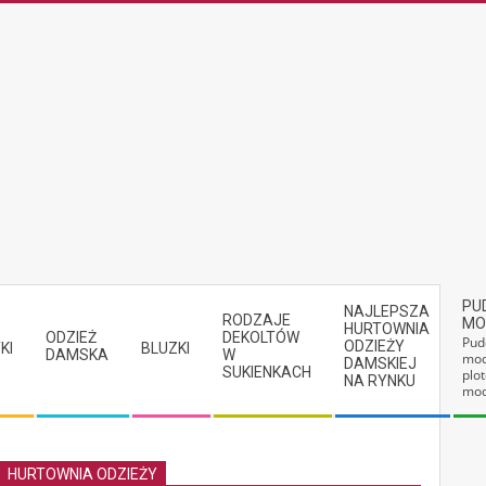
PU
NAJLEPSZA
RODZAJE
MO
HURTOWNIA
ODZIEŻ
DEKOLTÓW
Pud
ODZIEŻY
KI
BLUZKI
DAMSKA
W
mod
DAMSKIEJ
SUKIENKACH
plot
NA RYNKU
mod
HURTOWNIA ODZIEŻY