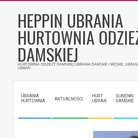
Skip
HEPPIN UBRANIA
to
content
HURTOWNIA ODZIE
DAMSKIEJ
HURTOWNIA ODZIEŻY DAMSKIEJ UBRANIA DAMSKIE I MĘSKIE, UBRANI
UBRAŃ
Secondary
Navigation
UBRANIA
HURT
SUKIENKI
Menu
AKTUALNOŚCI
HURTOWNIA
UBRAŃ
DAMSKIE