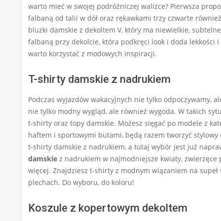
warto mieć w swojej podróżniczej walizce? Pierwsza propo
falbaną od talii w dół oraz rękawkami trzy czwarte równi
bluzki damskie z dekoltem V, który ma niewielkie, subtelne
falbaną przy dekolcie, która podkręci look i doda lekkości 
warto korzystać z modowych inspiracji.
T-shirty damskie z nadrukiem
Podczas wyjazdów wakacyjnych nie tylko odpoczywamy, ale 
nie tylko modny wygląd, ale również wygoda. W takich syt
t-shirty oraz topy damskie. Możesz sięgać po modele z ka
haftem i sportowymi butami, będą razem tworzyć stylowy 
t-shirty damskie z nadrukiem, a tutaj wybór jest już nap
damskie
z nadrukiem w najmodniejsze kwiaty, zwierzęce pr
więcej. Znajdziesz t-shirty z modnym wiązaniem na supeł 
plechach. Do wyboru, do koloru!
Koszule z kopertowym dekoltem