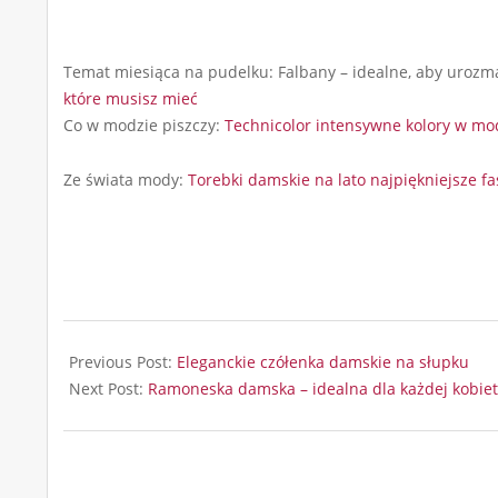
Temat miesiąca na pudelku: Falbany – idealne, aby urozma
które musisz mieć
Co w modzie piszczy:
Technicolor intensywne kolory w mo
Ze świata mody:
Torebki damskie na lato najpiękniejsze f
2025-
07-
Previous Post:
Eleganckie czółenka damskie na słupku
10
Next Post:
Ramoneska damska – idealna dla każdej kobiet