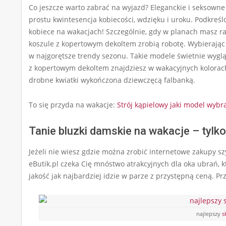
Co jeszcze warto zabrać na wyjazd? Eleganckie i seksown
prostu kwintesencja kobiecości, wdzięku i uroku. Podkreślo
kobiece na wakacjach! Szczególnie, gdy w planach masz 
koszule z kopertowym dekoltem zrobią robotę. Wybierając
w najgorętsze trendy sezonu. Takie modele świetnie wygl
z kopertowym dekoltem znajdziesz w wakacyjnych kolorach 
drobne kwiatki wykończona dziewczęcą falbanką.
To się przyda na wakacje:
Strój kąpielowy jaki model wybr
Tanie bluzki damskie na wakacje – tylko
Jeżeli nie wiesz gdzie można zrobić internetowe zakupy s
eButik.pl czeka Cię mnóstwo atrakcyjnych dla oka ubrań
jakość jak najbardziej idzie w parze z przystępną ceną. Pr
najlepszy
s