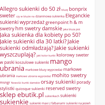
Allegro sukienki do 50 zł
bonprix
bluzę
sweter
Eleganckie
dzianinowa sukienka
czy w bluzie na
sukienki wyprzedaż
greenpoint
h & m
hm swetry damskie
swetry
jaka bluza jest
Jaka sukienka dla kobiety po 50?
Jakie sukienki dla 30 latki?
Jakie
sukienki odmładzają?
Jakie sukienki
wyszczuplają?
kolorowy sweter
jaki kolor kurtki
mango
w paski
koszulowe sukienki
ubrania
markowe
markowe bluzy wyprzedaż
mohito swetry
ubrania
markowe ubrania wyprzedaż
orsay sukienki
porady
msngr
Nowości kurtki damskie
reserved swetry
stylistki
quiosque sukienki
sklep ebutik.pl
sukienki
sukienkach
sukienkie
sukienki maxi z falbanami
sukienki na jesień