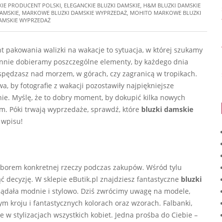
KIE PRODUCENT POLSKI
,
ELEGANCKIE BLUZKI DAMSKIE
,
H&M BLUZKI DAMSKIE
AMSKIE
,
MARKOWE BLUZKI DAMSKIE WYPRZEDAŻ
,
MOHITO MARKOWE BLUZKI
DAMSKIE WYPRZEDAŻ
 pakowania walizki na wakacje to sytuacja, w której szukamy
annie dobieramy poszczególne elementy, by każdego dnia
spędzasz nad morzem, w górach, czy zagranicą w tropikach.
a, by fotografie z wakacji pozostawiły najpiękniejsze
ie. Myślę, że to dobry moment, by dokupić kilka nowych
. Póki trwają wyprzedaże, sprawdź, które
bluzki damskie
 wpisu!
wyborem konkretnej rzeczy podczas zakupów. Wśród tylu
ć decyzję. W sklepie eButik.pl znajdziesz fantastyczne
bluzki
glądała modnie i stylowo. Dziś zwrócimy uwagę na modele,
m kroju i fantastycznych kolorach oraz wzorach. Falbanki,
luje w stylizacjach wszystkich kobiet. Jedna prośba do Ciebie –