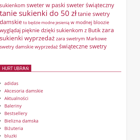
sweter w paski
sweter świąteczny
sukienkom
tanie sukienki do 50 zł
tanie swetry
damskie
w modnej bloozie
to będzie modne jesienią
zara
wyglądaj pięknie dzięki sukienkom z Butik
sukienki wyprzedaż
zara swetrym Markowe
świąteczne swetry
swetry damskie wyprzedaż
HURT UBRAŃ
adidas
Akcesoria damskie
Aktualności
Baleriny
Bestsellery
Bielizna damska
Biżuteria
bluzki