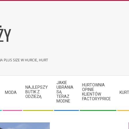
ŻY
A PLUS SIZE W HURCIE, HURT
JAKIE
HURTOWNIA
NAJLEPSZY
UBRANIA
OPINIE
BUTIK Z
SĄ
MODA
KURT
KLIENTÓW
ODZIEŻĄ
TERAZ
FACTORYPRICE
MODNE