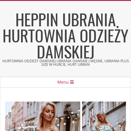
Skip
HEPPIN UBRANIA
to
content
HURTOWNIA ODZIEŻY
DAMSKIEJ
HURTOWNIA ODZIEŻY DAMSKIEJ UBRANIA DAMSKIE I MĘSKIE, UBRANIA PLUS
SIZE W HURCIE, HURT UBRAŃ
Secondary
Menu
Navigation
Menu