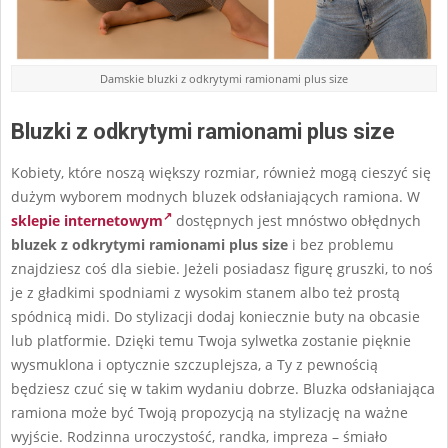
Damskie bluzki z odkrytymi ramionami plus size
Bluzki z odkrytymi ramionami plus size
Kobiety, które noszą większy rozmiar, również mogą cieszyć się
dużym wyborem modnych bluzek odsłaniających ramiona. W
sklepie internetowym
dostępnych jest mnóstwo obłędnych
bluzek z odkrytymi ramionami plus size
i bez problemu
znajdziesz coś dla siebie. Jeżeli posiadasz figurę gruszki, to noś
je z gładkimi spodniami z wysokim stanem albo też prostą
spódnicą midi. Do stylizacji dodaj koniecznie buty na obcasie
lub platformie. Dzięki temu Twoja sylwetka zostanie pięknie
wysmuklona i optycznie szczuplejsza, a Ty z pewnością
będziesz czuć się w takim wydaniu dobrze. Bluzka odsłaniająca
ramiona może być Twoją propozycją na stylizację na ważne
wyjście. Rodzinna uroczystość, randka, impreza – śmiało