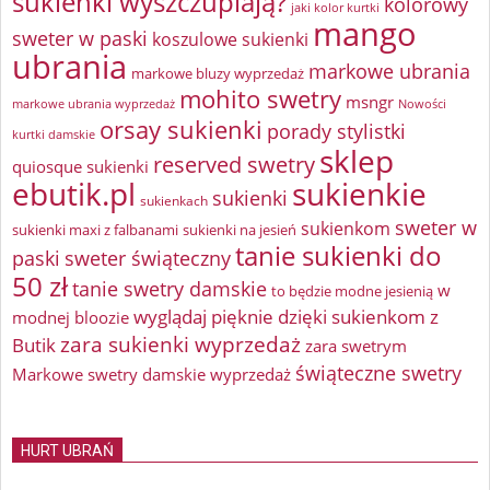
sukienki wyszczuplają?
kolorowy
jaki kolor kurtki
mango
sweter w paski
koszulowe sukienki
ubrania
markowe ubrania
markowe bluzy wyprzedaż
mohito swetry
msngr
markowe ubrania wyprzedaż
Nowości
orsay sukienki
porady stylistki
kurtki damskie
sklep
reserved swetry
quiosque sukienki
ebutik.pl
sukienkie
sukienki
sukienkach
sweter w
sukienkom
sukienki maxi z falbanami
sukienki na jesień
tanie sukienki do
paski
sweter świąteczny
50 zł
tanie swetry damskie
w
to będzie modne jesienią
wyglądaj pięknie dzięki sukienkom z
modnej bloozie
zara sukienki wyprzedaż
Butik
zara swetrym
świąteczne swetry
Markowe swetry damskie wyprzedaż
HURT UBRAŃ