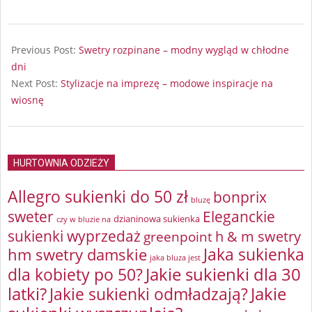
2025-
03-
Previous Post:
Swetry rozpinane – modny wygląd w chłodne
25
dni
Next Post:
Stylizacje na imprezę – modowe inspiracje na
wiosnę
HURTOWNIA ODZIEŻY
Allegro sukienki do 50 zł
bonprix
bluzę
sweter
Eleganckie
dzianinowa sukienka
czy w bluzie na
sukienki wyprzedaż
greenpoint
h & m swetry
Jaka sukienka
hm swetry damskie
jaka bluza jest
Jakie sukienki dla 30
dla kobiety po 50?
latki?
Jakie sukienki odmładzają?
Jakie