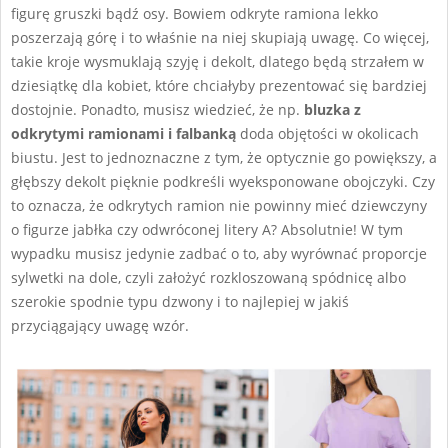
figurę gruszki bądź osy. Bowiem odkryte ramiona lekko
poszerzają górę i to właśnie na niej skupiają uwagę. Co więcej,
takie kroje wysmuklają szyję i dekolt, dlatego będą strzałem w
dziesiątkę dla kobiet, które chciałyby prezentować się bardziej
dostojnie. Ponadto, musisz wiedzieć, że np.
bluzka z
odkrytymi ramionami i falbanką
doda objętości w okolicach
biustu. Jest to jednoznaczne z tym, że optycznie go powiększy, a
głębszy dekolt pięknie podkreśli wyeksponowane obojczyki. Czy
to oznacza, że odkrytych ramion nie powinny mieć dziewczyny
o figurze jabłka czy odwróconej litery A? Absolutnie! W tym
wypadku musisz jedynie zadbać o to, aby wyrównać proporcje
sylwetki na dole, czyli założyć rozkloszowaną spódnicę albo
szerokie spodnie typu dzwony i to najlepiej w jakiś
przyciągający uwagę wzór.