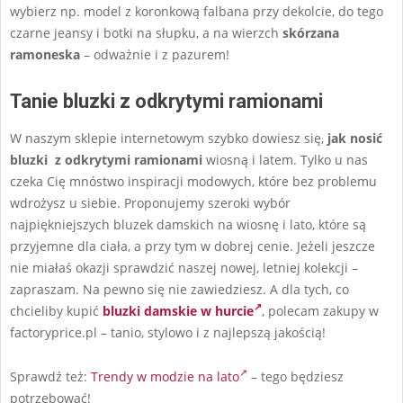
wybierz np. model z koronkową falbana przy dekolcie, do tego
czarne jeansy i botki na słupku, a na wierzch
skórzana
ramoneska
– odważnie i z pazurem!
Tanie bluzki z odkrytymi ramionami
W naszym sklepie internetowym szybko dowiesz się,
jak nosić
bluzki z odkrytymi ramionami
wiosną i latem. Tylko u nas
czeka Cię mnóstwo inspiracji modowych, które bez problemu
wdrożysz u siebie. Proponujemy szeroki wybór
najpiękniejszych bluzek damskich na wiosnę i lato, które są
przyjemne dla ciała, a przy tym w dobrej cenie. Jeżeli jeszcze
nie miałaś okazji sprawdzić naszej nowej, letniej kolekcji –
zapraszam. Na pewno się nie zawiedziesz. A dla tych, co
chcieliby kupić
bluzki damskie w hurcie
, polecam zakupy w
factoryprice.pl – tanio, stylowo i z najlepszą jakością!
Sprawdź też:
Trendy w modzie na lato
– tego będziesz
potrzebować!