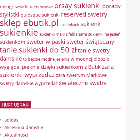
orsay sukienki
porady
msngr
Nowości kurtki damskie
reserved swetry
stylistki
quiosque sukienki
sklep ebutik.pl
sukienki
sukienkach
sukienkie
sukienki maxi z falbanami
sukienki na jesień
sweter w paski
sweter świąteczny
sukienkom
tanie sukienki do 50 zł
tanie swetry
damskie
w modnej bloozie
to będzie modne jesienią
zara
wyglądaj pięknie dzięki sukienkom z Butik
sukienki wyprzedaż
zara swetrym Markowe
świąteczne swetry
swetry damskie wyprzedaż
HURT UBRAŃ
adidas
Akcesoria damskie
Aktualności