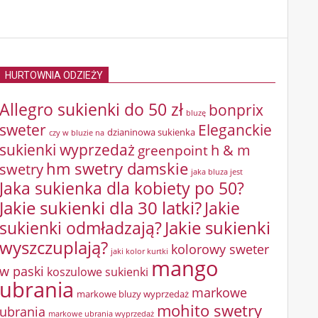
HURTOWNIA ODZIEŻY
Allegro sukienki do 50 zł
bonprix
bluzę
sweter
Eleganckie
dzianinowa sukienka
czy w bluzie na
sukienki wyprzedaż
greenpoint
h & m
hm swetry damskie
swetry
jaka bluza jest
Jaka sukienka dla kobiety po 50?
Jakie sukienki dla 30 latki?
Jakie
sukienki odmładzają?
Jakie sukienki
wyszczuplają?
kolorowy sweter
jaki kolor kurtki
mango
w paski
koszulowe sukienki
ubrania
markowe
markowe bluzy wyprzedaż
mohito swetry
ubrania
markowe ubrania wyprzedaż