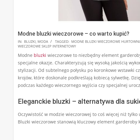
Modne bluzki wieczorowe – co warto kupić?
2024-
IN:
BLUZKI
,
MODA
TAGGED:
MODNE BLUZKI WIECZOROWE HURTOWNI
WIECZOROWE SKLEP INTERNETOWY
06-
Modne
bluzki
wieczorowe to niezbędny element garderoby
18
specjalne okazje. Charakteryzują się wysoką jakością wyko
stylizacji. Od subtelnego połysku po koronkowe wstawki cz
krojów, które doskonale podkreślają kobiecą sylwetkę. Dz
podczas każdego wieczornego wyjścia czy specjalnej urocz
Eleganckie bluzki – alternatywa dla su
Oczywistość w modzie wieczorowej to coś więcej niż tylko 
Bluzki wieczorowe stanowią kluczowy element garderoby k