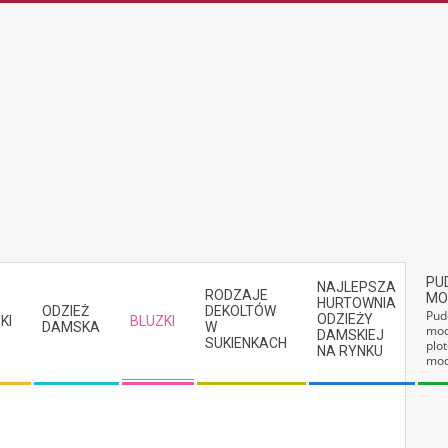
PU
NAJLEPSZA
RODZAJE
MO
HURTOWNIA
ODZIEŻ
DEKOLTÓW
Pud
ODZIEŻY
KI
BLUZKI
DAMSKA
W
mod
DAMSKIEJ
SUKIENKACH
plot
NA RYNKU
mod