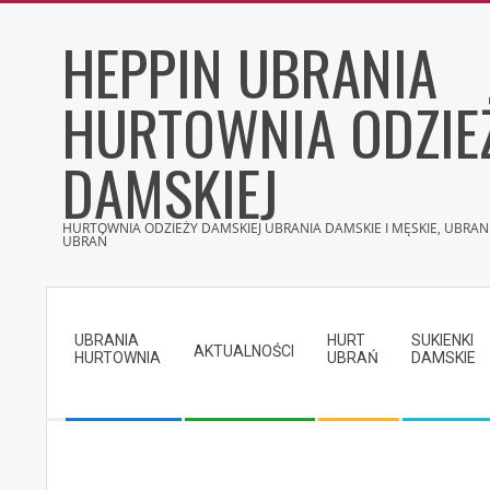
Skip
HEPPIN UBRANIA
to
content
HURTOWNIA ODZIE
DAMSKIEJ
HURTOWNIA ODZIEŻY DAMSKIEJ UBRANIA DAMSKIE I MĘSKIE, UBRANI
UBRAŃ
Secondary
Navigation
UBRANIA
HURT
SUKIENKI
Menu
AKTUALNOŚCI
HURTOWNIA
UBRAŃ
DAMSKIE