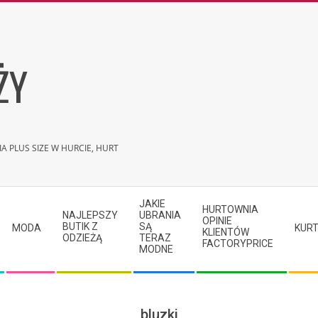
ŻY
A PLUS SIZE W HURCIE, HURT
JAKIE
HURTOWNIA
NAJLEPSZY
UBRANIA
OPINIE
BUTIK Z
SĄ
MODA
KURT
KLIENTÓW
ODZIEŻĄ
TERAZ
FACTORYPRICE
MODNE
bluzki