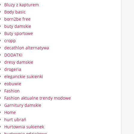
Bluzy z kapturem
Body basic
born2be free
buty damskie
Buty sportowe
cropp
decathlon alternatywa
DODATKI
dresy damskie
drogeria
eleganckie sukienki
eobuwie
Fashion
Fashion aktualne trendy modowe
Garnitury damskie
Home
hurt ubrań
Hurtownia sukienek
hurtownie odzieżowe