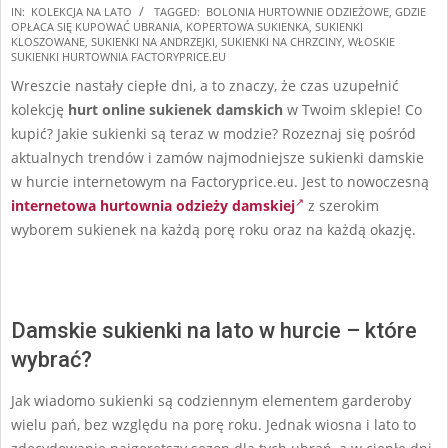
2025-
IN:
KOLEKCJA NA LATO
TAGGED:
BOLONIA HURTOWNIE ODZIEŻOWE
,
GDZIE
OPŁACA SIĘ KUPOWAĆ UBRANIA
,
KOPERTOWA SUKIENKA
,
SUKIENKI
07-
KLOSZOWANE
,
SUKIENKI NA ANDRZEJKI
,
SUKIENKI NA CHRZCINY
,
WŁOSKIE
07
SUKIENKI HURTOWNIA FACTORYPRICE.EU
Wreszcie nastały ciepłe dni, a to znaczy, że czas uzupełnić
kolekcję
hurt online sukienek damskich
w Twoim sklepie! Co
kupić? Jakie sukienki są teraz w modzie? Rozeznaj się pośród
aktualnych trendów i zamów najmodniejsze sukienki damskie
w hurcie internetowym na Factoryprice.eu. Jest to nowoczesną
internetowa hurtownia odzieży damskiej
z szerokim
wyborem sukienek na każdą porę roku oraz na każdą okazję.
Damskie sukienki na lato w hurcie – które
wybrać?
Jak wiadomo sukienki są codziennym elementem garderoby
wielu pań, bez względu na porę roku. Jednak wiosna i lato to