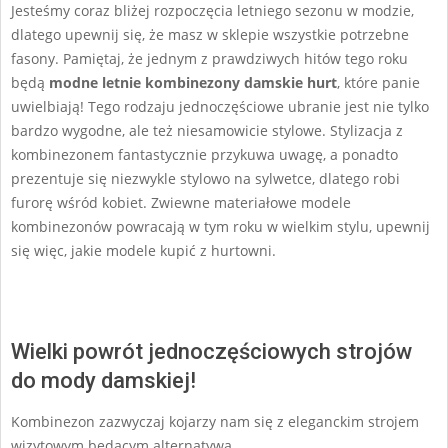
Jesteśmy coraz bliżej rozpoczęcia letniego sezonu w modzie,
08
dlatego upewnij się, że masz w sklepie wszystkie potrzebne
fasony. Pamiętaj, że jednym z prawdziwych hitów tego roku
będą
modne letnie kombinezony damskie hurt
, które panie
uwielbiają! Tego rodzaju jednoczęściowe ubranie jest nie tylko
bardzo wygodne, ale też niesamowicie stylowe. Stylizacja z
kombinezonem fantastycznie przykuwa uwagę, a ponadto
prezentuje się niezwykle stylowo na sylwetce, dlatego robi
furorę wśród kobiet. Zwiewne materiałowe modele
kombinezonów powracają w tym roku w wielkim stylu, upewnij
się więc, jakie modele kupić z hurtowni.
Wielki powrót jednoczęściowych strojów
do mody damskiej!
Kombinezon zazwyczaj kojarzy nam się z eleganckim strojem
wizytowym będącym alternatywą …