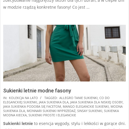
zdecydowanie najgorętszy sezon dla tych ubrań, a w ciepłe dni
w modzie rządzą konkretne fasony! Co jest …
Sukienki letnie modne fasony
2025-
IN:
KOLEKCJA NA LATO
TAGGED:
ALLEGRO TANIE SUKIENKI
,
CO DO
ELEGANCKIEJ SUKIENKI
,
JAKA SUKIENKA DLA
,
JAKA SUKIENKA DLA NISKIEJ OSOBY
,
07-
JAKA SUKIENKA PODOBA SIĘ FACETOM
,
MANGO ELEGANCKIE SUKIENKI
,
MODNA
03
SUKIENKA DLA
,
MONNARI SUKIENKI WYPRZEDAŻ
,
SINSAY SUKIENKI
,
SUKIENKA
MODNA KIECKA
,
SUKIENKI PROSTE I ELEGANCKIE
Sukienki letnie
to esencja wygody, stylu i lekkości w gorące dni.