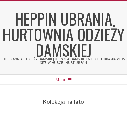
Skip
HEPPIN UBRANIA
to
content
HURTOWNIA ODZIEŻY
DAMSKIEJ
HURTOWNIA ODZIEŻY DAMSKIEJ UBRANIA DAMSKIE I MĘSKIE, UBRANIA PLUS
SIZE W HURCIE, HURT UBRAŃ
Secondary
Menu
Navigation
Menu
Kolekcja na lato