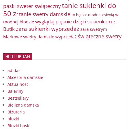
tanie sukienki do
paski
sweter świąteczny
50 zł
tanie swetry damskie
w
to będzie modne jesienią
wyglądaj pięknie dzięki sukienkom z
modnej bloozie
zara sukienki wyprzedaż
Butik
zara swetrym
świąteczne swetry
Markowe swetry damskie wyprzedaż
HURT UBRAŃ
adidas
Akcesoria damskie
Aktualności
Baleriny
Bestsellery
Bielizna damska
Biżuteria
bluzki
Bluzki basic