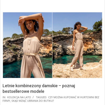
Letnie kombinezony damskie – poznaj
bestsellerowe modele
2025-
IN:
KOLEKCJA NA LATO
TAGGED:
CZY MOŻNA KUPOWAĆ W HURTOWNI BEZ
FIRMY
,
SKĄD WZIĄĆ UBRANIA DO BUTIKU?
07-