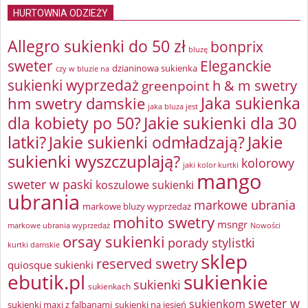
HURTOWNIA ODZIEŻY
Allegro sukienki do 50 zł
bonprix
bluzę
sweter
Eleganckie
dzianinowa sukienka
czy w bluzie na
sukienki wyprzedaż
greenpoint
h & m swetry
Jaka sukienka
hm swetry damskie
jaka bluza jest
Jakie sukienki dla 30
dla kobiety po 50?
latki?
Jakie sukienki odmładzają?
Jakie
sukienki wyszczuplają?
kolorowy
jaki kolor kurtki
mango
sweter w paski
koszulowe sukienki
ubrania
markowe ubrania
markowe bluzy wyprzedaż
mohito swetry
msngr
markowe ubrania wyprzedaż
Nowości
orsay sukienki
porady stylistki
kurtki damskie
sklep
reserved swetry
quiosque sukienki
ebutik.pl
sukienkie
sukienki
sukienkach
sweter w
sukienkom
sukienki maxi z falbanami
sukienki na jesień