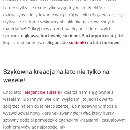
04
Letnie stylizacje to nie tylko wygodny basic. Niektóre
dziewczyny zdecydowanie wolą strój w stylu
city glam chic
, czyli
stylizacje z letnimi szykownymi sukienkami ze zwiewnych
materiałów! Odkryj nowy trend na elegancki letni szyk i
sprawdź
najlepszą hurtownię sukienek Factoryprice.eu
, gdzie
kupisz najmodniejsze
eleganckie
sukienki
na lato hurtowo.
Szykowna kreacja na lato nie tylko na
wesele!
Choć lato i
eleganckie sukienki
kojarzą nam się głównie z
weselami lub innymi wielkimi wyjściami, to jednak warto
spojrzeć na ten duet nieco szerzej. Bo niedawno w modzie
wyewoluował nowy kierunek zwany
glam chic
, który burzy
sztywny podział pomiędzy eleganckimi kreacjami i casualowym
look’iem! Mówiąc najprościej jak …