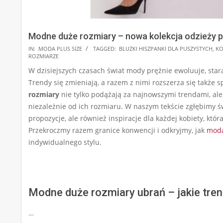
Modne duże rozmiary – nowa kolekcja odzieży plu
2025-
IN:
MODA PLUS SIZE
TAGGED:
BLUZKI HISZPANKI DLA PUSZYSTYCH
,
KO
ROZMIARZE
06-
W dzisiejszych czasach świat mody prężnie ewoluuje, stara
05
Trendy się zmieniają, a razem z nimi rozszerza się także 
rozmiary
nie tylko podążają za najnowszymi trendami, ale 
niezależnie od ich rozmiaru. W naszym tekście zgłębimy ś
propozycje, ale również inspiracje dla każdej kobiety, któ
Przekroczmy razem granice konwencji i odkryjmy, jak
mod
indywidualnego stylu.
Modne duże rozmiary ubrań – jakie tren
…