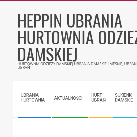
Skip
HEPPIN UBRANIA
to
content
HURTOWNIA ODZIE
DAMSKIEJ
HURTOWNIA ODZIEŻY DAMSKIEJ UBRANIA DAMSKIE I MĘSKIE, UBRANI
UBRAŃ
Secondary
Navigation
UBRANIA
HURT
SUKIENKI
Menu
AKTUALNOŚCI
HURTOWNIA
UBRAŃ
DAMSKIE