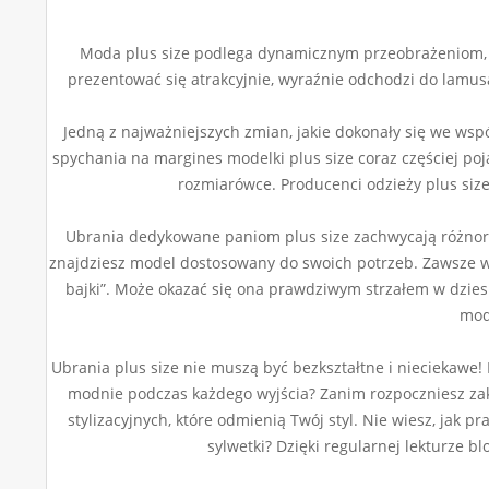
Moda plus size podlega dynamicznym przeobrażeniom, c
prezentować się atrakcyjnie, wyraźnie odchodzi do lamus
Jedną z najważniejszych zmian, jakie dokonały się we wspó
spychania na margines modelki plus size coraz częściej po
rozmiarówce. Producenci odzieży plus siz
Ubrania dedykowane paniom plus size zachwycają różnorodn
znajdziesz model dostosowany do swoich potrzeb. Zawsze w
bajki”. Może okazać się ona prawdziwym strzałem w dzies
mod
Ubrania plus size nie muszą być bezkształtne i nieciekawe!
modnie podczas każdego wyjścia? Zanim rozpoczniesz zak
stylizacyjnych, które odmienią Twój styl. Nie wiesz, ja
sylwetki? Dzięki regularnej lekturze b