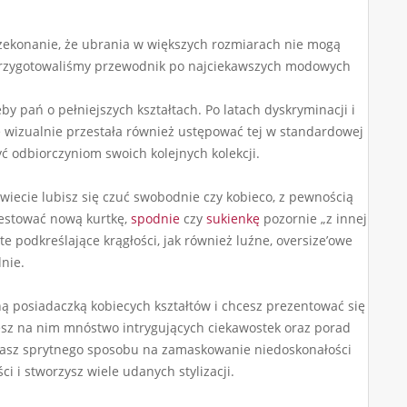
zekonanie, że ubrania w większych rozmiarach nie mogą
ji przygotowaliśmy przewodnik po najciekawszych modowych
y pań o pełniejszych kształtach. Po latach dyskryminacji i
e wizualnie przestała również ustępować tej w standardowej
yć odbiorczyniom swoich kolejnych kolekcji.
wiecie lubisz się czuć swobodnie czy kobieco, z pewnością
testować nową kurtkę,
spodnie
czy
sukienkę
pozornie „z innej
podkreślające krągłości, jak również luźne, oversize’owe
nie.
ną posiadaczką kobiecych kształtów i chcesz prezentować się
esz na nim mnóstwo intrygujących ciekawostek oraz porad
zukasz sprytnego sposobu na zamaskowanie niedoskonałości
i i stworzysz wiele udanych stylizacji.