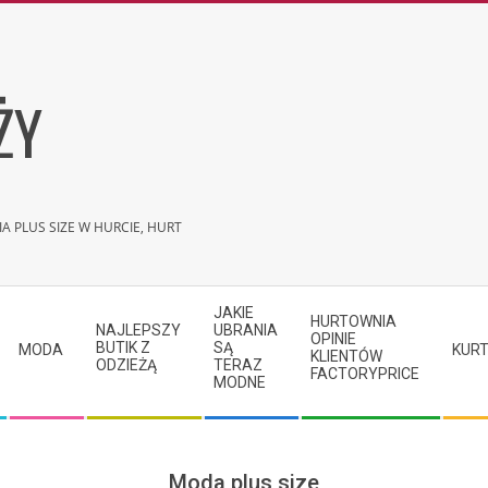
ŻY
A PLUS SIZE W HURCIE, HURT
JAKIE
HURTOWNIA
NAJLEPSZY
UBRANIA
OPINIE
BUTIK Z
SĄ
MODA
KURT
KLIENTÓW
ODZIEŻĄ
TERAZ
FACTORYPRICE
MODNE
Moda plus size