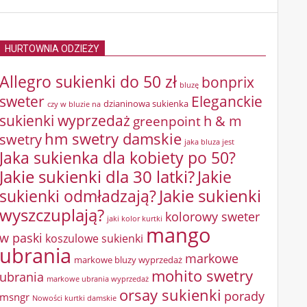
HURTOWNIA ODZIEŻY
Allegro sukienki do 50 zł
bonprix
bluzę
sweter
Eleganckie
dzianinowa sukienka
czy w bluzie na
sukienki wyprzedaż
greenpoint
h & m
hm swetry damskie
swetry
jaka bluza jest
Jaka sukienka dla kobiety po 50?
Jakie sukienki dla 30 latki?
Jakie
sukienki odmładzają?
Jakie sukienki
wyszczuplają?
kolorowy sweter
jaki kolor kurtki
mango
w paski
koszulowe sukienki
ubrania
markowe
markowe bluzy wyprzedaż
mohito swetry
ubrania
markowe ubrania wyprzedaż
orsay sukienki
porady
msngr
Nowości kurtki damskie