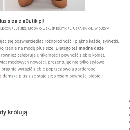
s size z eButik.pl!
LEKCJA PLUS SIZE
,
MODA XXL
,
SKLEP EBUTIK.PL
,
UBRANIA XXL
,
W DUŻYM
jąc się odzwierciedlać różnorodność i piękno każdej sylwetki.
spojrzenie na modę plus size. Dlatego też
modne duże
również celebrują unikalność i pewność siebie kobiet,
wiat modowych nowości, prezentując nie tylko stylowe
ra pragnie wyrazić siebie poprzez swoją garderobę.
a
damska plus size staje się głosem pewności siebie i
dy królują