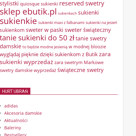
reserved swetry
stylistki
quiosque sukienki
sklep ebutik.pl
sukienki
sukienkach
sukienkie
sukienki maxi z falbanami
sukienki na jesień
sweter w paski
sweter świąteczny
sukienkom
tanie sukienki do 50 zł
tanie swetry
damskie
w modnej bloozie
to będzie modne jesienią
zara
wyglądaj pięknie dzięki sukienkom z Butik
sukienki wyprzedaż
zara swetrym Markowe
świąteczne swetry
swetry damskie wyprzedaż
HURT UBRAŃ
adidas
Akcesoria damskie
Aktualności
Baleriny
Bestsellery