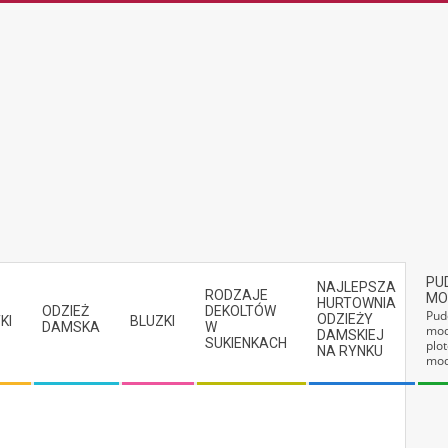
PU
NAJLEPSZA
RODZAJE
MO
HURTOWNIA
ODZIEŻ
DEKOLTÓW
Pud
ODZIEŻY
KI
BLUZKI
DAMSKA
W
mod
DAMSKIEJ
SUKIENKACH
plot
NA RYNKU
mod