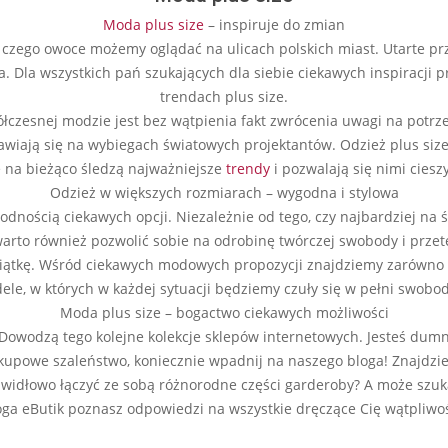
Moda
plus size
– inspiruje do zmian
zego owoce możemy oglądać na ulicach polskich miast. Utarte pr
a. Dla wszystkich pań szukających dla siebie ciekawych inspirac
trendach plus size.
łczesnej modzie jest bez wątpienia fakt zwrócenia uwagi na potrzeb
jawiają się na wybiegach światowych projektantów. Odzież plus siz
e na bieżąco śledzą najważniejsze
trendy
i pozwalają się nimi ciesz
Odzież w większych rozmiarach – wygodna i stylowa
ością ciekawych opcji. Niezależnie od tego, czy najbardziej na ś
arto również pozwolić sobie na odrobinę twórczej swobody i prze
iątkę. Wśród ciekawych modowych propozycji znajdziemy zarówno te 
ele, w których w każdej sytuacji będziemy czuły się w pełni swobod
Moda plus size – bogactwo ciekawych możliwości
 Dowodzą tego kolejne kolekcje sklepów internetowych. Jesteś dum
upowe szaleństwo, koniecznie wpadnij na naszego bloga! Znajdzi
k prawidłowo łączyć ze sobą różnorodne części garderoby? A może s
loga eButik poznasz odpowiedzi na wszystkie dręczące Cię wątpliwośc