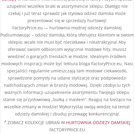
uzupełnić wszelkie braki w asortymencie sklepu. Dlatego nie
czekaj i już teraz sprawdź jak stylowa odzież damska może
prezentować się w sprzedaży hurtowej!
FactoryPrice.eu — hurtownia modnej odzieży damskiej
Podsumowując – odzież damska, którą oferujesz klientom w swoim
sklepie, wcale nie musi być nieciekawa i nieatrakcyjna! Aby
oferować swoim odbiorcom wyłącznie modowe hity, musisz
wiedzieć o gorących trendach w modzie. Idealnym źródłem
modowych inspiracji może być lektura bloga FactoryPrice.eu. Nasi
specjaliści regularnie umieszczają tam modowe ciekawostki,
sprawdzone pomysły na udane stylizacje oraz podpowiedzi
nadchodzących zmian w branży modowej. Dzięki zdobyciu tych
ważnych informacji uzupełnienie asortymentu Twojego sklepu
stanie się przysłowiową „bułką z masłem”. Reaguj na bieżąco na
wszelkie zmiany w modzie! Wykorzystaj swoją wiedzę na temat
odzieży damskiej i zbuduj przewagę konkurencyjną!
ZOBACZ KOLEKCJE UBRAŃ W
HURTOWNIA ODZIEZY DAMSKIEJ
fACTORYPRICE.EU