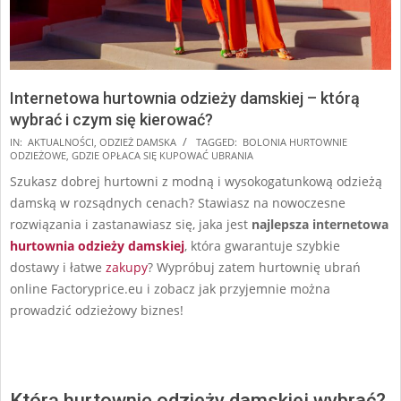
Internetowa hurtownia odzieży damskiej – którą
wybrać i czym się kierować?
2025-
IN:
AKTUALNOŚCI
,
ODZIEŻ DAMSKA
TAGGED:
BOLONIA HURTOWNIE
ODZIEŻOWE
,
GDZIE OPŁACA SIĘ KUPOWAĆ UBRANIA
08-
Szukasz dobrej hurtowni z modną i wysokogatunkową odzieżą
21
damską w rozsądnych cenach? Stawiasz na nowoczesne
rozwiązania i zastanawiasz się, jaka jest
najlepsza internetowa
hurtownia odzieży damskiej
, która gwarantuje szybkie
dostawy i łatwe
zakupy
? Wypróbuj zatem hurtownię ubrań
online Factoryprice.eu i zobacz jak przyjemnie można
prowadzić odzieżowy biznes!
Którą hurtownię odzieży damskiej wybrać?