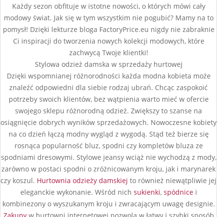
Każdy sezon obfituje w istotne nowości, o których mówi cały
modowy świat. Jak się w tym wszystkim nie pogubić? Mamy na to
pomysł! Dzięki lekturze bloga FactoryPrice.eu nigdy nie zabraknie
Ci inspiracji do tworzenia nowych kolekcji modowych, które
zachwycą Twoje klientki!
Stylowa odzież damska w sprzedaży hurtowej
Dzięki wspomnianej różnorodności każda modna kobieta może
znaleźć odpowiedni dla siebie rodzaj ubrań. Chcąc zaspokoić
potrzeby swoich klientów, bez wątpienia warto mieć w ofercie
swojego sklepu różnorodną odzież. Zwiększy to szanse na
osiągnięcie dobrych wyników sprzedażowych. Nowoczesne kobiety
na co dzień łączą modny wygląd z wygodą. Stąd też bierze się
rosnąca popularność bluz, spodni czy kompletów bluza ze
spodniami dresowymi. Stylowe jeansy wciąż nie wychodzą z mody,
zarówno w postaci spodni o zróżnicowanym kroju, jak i marynarek
czy koszul.
Hurtownia odzieży damskiej
to również niewątpliwie jej
eleganckie wykonanie. Wśród nich
sukienki
,
spódnice
i
kombinezony o wyszukanym kroju i zwracającym uwagę designie.
Zakupy
w hurtowni internetowej pozwolą w łatwy i szybki sposób