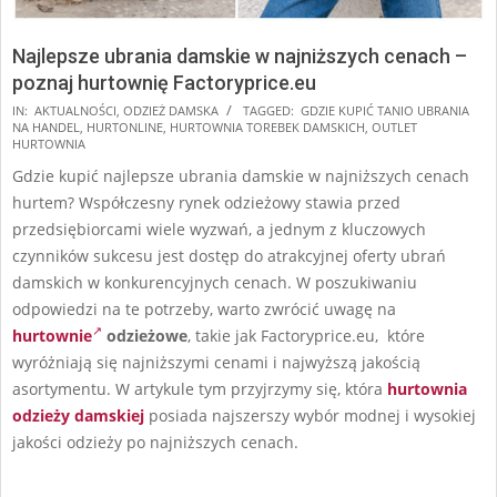
Najlepsze ubrania damskie w najniższych cenach –
poznaj hurtownię Factoryprice.eu
2025-
IN:
AKTUALNOŚCI
,
ODZIEŻ DAMSKA
TAGGED:
GDZIE KUPIĆ TANIO UBRANIA
NA HANDEL
,
HURTONLINE
,
HURTOWNIA TOREBEK DAMSKICH
,
OUTLET
12-
HURTOWNIA
10
Gdzie kupić najlepsze ubrania damskie w najniższych cenach
hurtem? Współczesny rynek odzieżowy stawia przed
przedsiębiorcami wiele wyzwań, a jednym z kluczowych
czynników sukcesu jest dostęp do atrakcyjnej oferty ubrań
damskich w konkurencyjnych cenach. W poszukiwaniu
odpowiedzi na te potrzeby, warto zwrócić uwagę na
hurtownie
odzieżowe
, takie jak Factoryprice.eu, które
wyróżniają się najniższymi cenami i najwyższą jakością
asortymentu. W artykule tym przyjrzymy się, która
hurtownia
odzieży damskiej
posiada najszerszy wybór modnej i wysokiej
jakości odzieży po najniższych cenach.