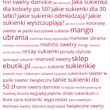
Jaka sukienka
hm swetry damskie
jaka bluza jest
Jakie sukienki dla 30
dla kobiety po 50?
latki?
Jakie sukienki odmładzają?
Jakie
sukienki wyszczuplają?
kolorowy
jaki kolor kurtki
mango
sweter w paski
koszulowe sukienki
ubrania
markowe ubrania
markowe bluzy wyprzedaż
mohito swetry
msngr
markowe ubrania wyprzedaż
Nowości
orsay sukienki
porady stylistki
kurtki damskie
sklep
reserved swetry
quiosque sukienki
ebutik.pl
sukienkie
sukienki
sukienkach
sweter w
sukienkom
sukienki maxi z falbanami
sukienki na jesień
tanie sukienki do
paski
sweter świąteczny
50 zł
tanie swetry damskie
w
to będzie modne jesienią
wyglądaj pięknie dzięki sukienkom z
modnej bloozie
zara sukienki wyprzedaż
Butik
zara swetrym
świąteczne swetry
Markowe swetry damskie wyprzedaż