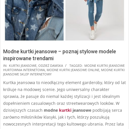
Modne kurtki jeansowe – poznaj stylowe modele
inspirowane trendami
2024-
IN:
KURTKI JEANSOWE
,
ODZIEŻ DAMSKA
TAGGED:
MODNE KURTKI JEANSOWE
HURTOWNIA INTERNETOWA
,
MODNE KURTKI JEANSOWE ONLINE
,
MODNE KURTKI
06-
JEANSOWE SKLEP INTERNETOWY
17
Kurtka jeansowa to nieodłączny element garderoby, który od lat
króluje na modowej scenie. Jego uniwersalny charakter
sprawia, że pasuje do niemal każdej stylizacji i jest idealnym
dopełnieniem casualowych oraz streetwearowych looków. W
dzisiejszych czasach
modne
kurtki
jeansowe
podbijają serca
zarówno miłośników klasyki, jak i tych, którzy poszukują
nowoczesnych interpretacji tego kultowego ubrania. Przez lata