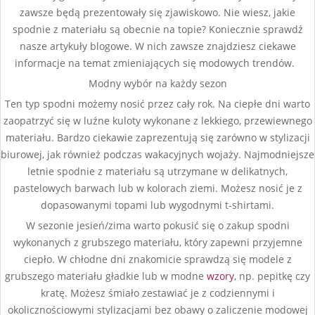
zawsze będą prezentowały się zjawiskowo. Nie wiesz, jakie
spodnie z materiału są obecnie na topie? Koniecznie sprawdź
nasze artykuły blogowe. W nich zawsze znajdziesz ciekawe
informacje na temat zmieniających się modowych trendów.
Modny wybór na każdy sezon
Ten typ spodni możemy nosić przez cały rok. Na ciepłe dni warto
zaopatrzyć się w luźne kuloty wykonane z lekkiego, przewiewnego
materiału. Bardzo ciekawie zaprezentują się zarówno w stylizacji
biurowej, jak również podczas wakacyjnych wojaży. Najmodniejsze
letnie spodnie z materiału są utrzymane w delikatnych,
pastelowych barwach lub w kolorach ziemi. Możesz nosić je z
dopasowanymi topami lub wygodnymi t-shirtami.
W sezonie jesień/zima warto pokusić się o zakup spodni
wykonanych z grubszego materiału, który zapewni przyjemne
ciepło. W chłodne dni znakomicie sprawdzą się modele z
grubszego materiału gładkie lub w modne
wzory
, np. pepitkę czy
kratę. Możesz śmiało zestawiać je z codziennymi i
okolicznościowymi stylizacjami bez obawy o zaliczenie modowej