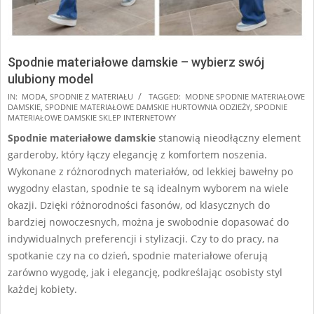
Spodnie materiałowe damskie – wybierz swój
ulubiony model
2024-
IN:
MODA
,
SPODNIE Z MATERIAŁU
TAGGED:
MODNE SPODNIE MATERIAŁOWE
DAMSKIE
,
SPODNIE MATERIAŁOWE DAMSKIE HURTOWNIA ODZIEŻY
,
SPODNIE
06-
MATERIAŁOWE DAMSKIE SKLEP INTERNETOWY
22
Spodnie materiałowe damskie
stanowią nieodłączny element
garderoby, który łączy elegancję z komfortem noszenia.
Wykonane z różnorodnych materiałów, od lekkiej bawełny po
wygodny elastan, spodnie te są idealnym wyborem na wiele
okazji. Dzięki różnorodności fasonów, od klasycznych do
bardziej nowoczesnych, można je swobodnie dopasować do
indywidualnych preferencji i stylizacji. Czy to do pracy, na
spotkanie czy na co dzień, spodnie materiałowe oferują
zarówno wygodę, jak i elegancję, podkreślając osobisty styl
każdej kobiety.