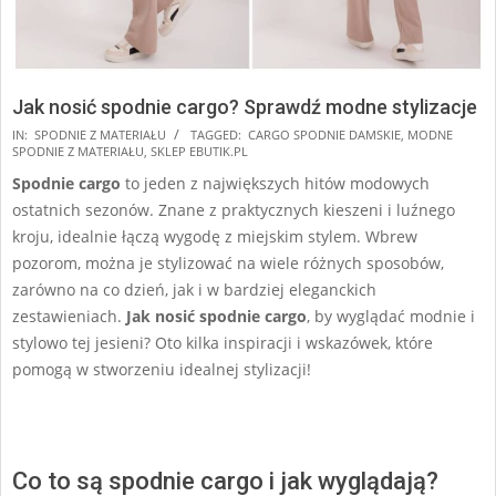
Jak nosić spodnie cargo? Sprawdź modne stylizacje
2024-
IN:
SPODNIE Z MATERIAŁU
TAGGED:
CARGO SPODNIE DAMSKIE
,
MODNE
SPODNIE Z MATERIAŁU
,
SKLEP EBUTIK.PL
09-
Spodnie cargo
to jeden z największych hitów modowych
26
ostatnich sezonów. Znane z praktycznych kieszeni i luźnego
kroju, idealnie łączą wygodę z miejskim stylem. Wbrew
pozorom, można je stylizować na wiele różnych sposobów,
zarówno na co dzień, jak i w bardziej eleganckich
zestawieniach.
Jak nosić spodnie cargo
, by wyglądać modnie i
stylowo tej jesieni? Oto kilka inspiracji i wskazówek, które
pomogą w stworzeniu idealnej stylizacji!
Co to są spodnie cargo i jak wyglądają?