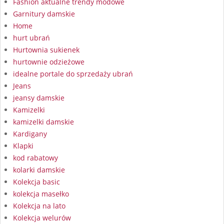
Fashion aktualne trendy modowe
Garnitury damskie
Home
hurt ubrań
Hurtownia sukienek
hurtownie odzieżowe
idealne portale do sprzedaży ubrań
Jeans
jeansy damskie
Kamizelki
kamizelki damskie
Kardigany
Klapki
kod rabatowy
kolarki damskie
Kolekcja basic
kolekcja masełko
Kolekcja na lato
Kolekcja welurów