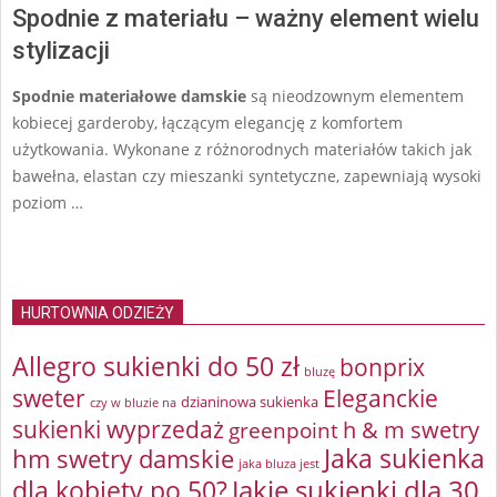
Spodnie z materiału – ważny element wielu
stylizacji
Spodnie materiałowe damskie
są nieodzownym elementem
kobiecej garderoby, łączącym elegancję z komfortem
użytkowania. Wykonane z różnorodnych materiałów takich jak
bawełna, elastan czy mieszanki syntetyczne, zapewniają wysoki
poziom …
HURTOWNIA ODZIEŻY
Allegro sukienki do 50 zł
bonprix
bluzę
sweter
Eleganckie
dzianinowa sukienka
czy w bluzie na
sukienki wyprzedaż
greenpoint
h & m swetry
Jaka sukienka
hm swetry damskie
jaka bluza jest
Jakie sukienki dla 30
dla kobiety po 50?