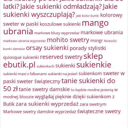
latki?
Jakie sukienki odmładzają?
Jakie
sukienki wyszczuplają?
kolorowy
jaki kolor kurtki
mango
sweter w paski
koszulowe sukienki
ubrania
markowe ubrania
markowe bluzy wyprzedaż
mohito swetry
msngr
markowe ubrania wyprzedaż
Nowości
orsay sukienki
porady stylistki
kurtki damskie
sklep
reserved swetry
quiosque sukienki
ebutik.pl
sukienkie
sukienki
sukienkach
sweter w
sukienkom
sukienki maxi z falbanami
sukienki na jesień
tanie sukienki do
paski
sweter świąteczny
50 zł
tanie swetry damskie
w
to będzie modne jesienią
wyglądaj pięknie dzięki sukienkom z
modnej bloozie
zara sukienki wyprzedaż
Butik
zara swetrym
świąteczne swetry
Markowe swetry damskie wyprzedaż