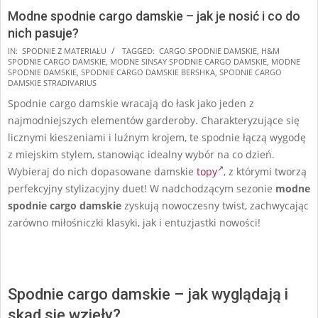
Modne spodnie cargo damskie – jak je nosić i co do
nich pasuje?
2024-
IN:
SPODNIE Z MATERIAŁU
TAGGED:
CARGO SPODNIE DAMSKIE
,
H&M
SPODNIE CARGO DAMSKIE
,
MODNE SINSAY SPODNIE CARGO DAMSKIE
,
MODNE
10-
SPODNIE DAMSKIE
,
SPODNIE CARGO DAMSKIE BERSHKA
,
SPODNIE CARGO
12
DAMSKIE STRADIVARIUS
Spodnie cargo damskie wracają do łask jako jeden z
najmodniejszych elementów garderoby. Charakteryzujące się
licznymi kieszeniami i luźnym krojem, te spodnie łączą wygodę
z miejskim stylem, stanowiąc idealny wybór na co dzień.
Wybieraj do nich dopasowane damskie
topy
, z którymi tworzą
perfekcyjny stylizacyjny duet! W nadchodzącym sezonie
modne
spodnie cargo damskie
zyskują nowoczesny twist, zachwycając
zarówno miłośniczki klasyki, jak i entuzjastki nowości!
Spodnie cargo damskie – jak wyglądają i
skąd się wzięły?