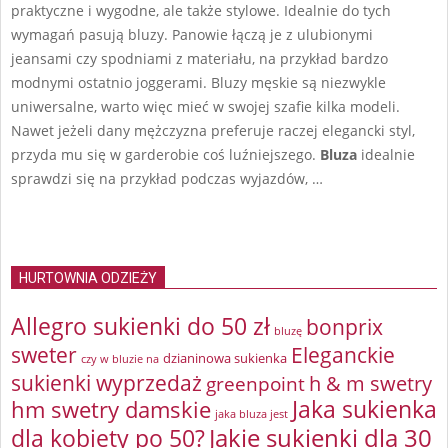
praktyczne i wygodne, ale także stylowe. Idealnie do tych
wymagań pasują bluzy. Panowie łączą je z ulubionymi
jeansami czy spodniami z materiału, na przykład bardzo
modnymi ostatnio joggerami. Bluzy męskie są niezwykle
uniwersalne, warto więc mieć w swojej szafie kilka modeli.
Nawet jeżeli dany mężczyzna preferuje raczej elegancki styl,
przyda mu się w garderobie coś luźniejszego.
Bluza
idealnie
sprawdzi się na przykład podczas wyjazdów, …
HURTOWNIA ODZIEŻY
Allegro sukienki do 50 zł
bonprix
bluzę
sweter
Eleganckie
dzianinowa sukienka
czy w bluzie na
sukienki wyprzedaż
greenpoint
h & m swetry
Jaka sukienka
hm swetry damskie
jaka bluza jest
Jakie sukienki dla 30
dla kobiety po 50?