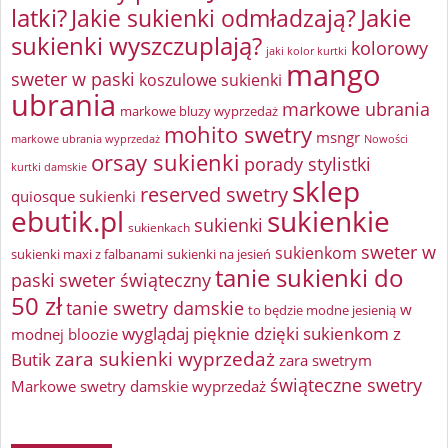
latki?
Jakie sukienki odmładzają?
Jakie
sukienki wyszczuplają?
kolorowy
jaki kolor kurtki
mango
sweter w paski
koszulowe sukienki
ubrania
markowe ubrania
markowe bluzy wyprzedaż
mohito swetry
msngr
markowe ubrania wyprzedaż
Nowości
orsay sukienki
porady stylistki
kurtki damskie
sklep
reserved swetry
quiosque sukienki
ebutik.pl
sukienkie
sukienki
sukienkach
sweter w
sukienkom
sukienki maxi z falbanami
sukienki na jesień
tanie sukienki do
paski
sweter świąteczny
50 zł
tanie swetry damskie
w
to będzie modne jesienią
wyglądaj pięknie dzięki sukienkom z
modnej bloozie
zara sukienki wyprzedaż
Butik
zara swetrym
świąteczne swetry
Markowe swetry damskie wyprzedaż