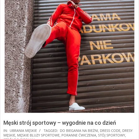
Męski strój sportowy – wygodnie na co dzień
2025-
IN:
UBRANIA MĘSKIE
TAGGED:
DO BIEGANIA NA BIEŻNI
,
DRESS CODE
,
DRESY
MĘSKIE
,
MĘSKIE BLUZY SPORTOWE
,
PORANNE ĆWICZENIA
,
STÓJ SPORTOWY
,
07-