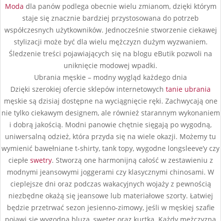
Moda
dla panów podlega obecnie wielu zmianom, dzięki którym
staje się znacznie bardziej przystosowana do potrzeb
współczesnych użytkowników. Jednocześnie stworzenie ciekawej
stylizacji może być dla wielu mężczyzn dużym wyzwaniem.
Śledzenie treści pojawiających się na blogu eButik pozwoli na
uniknięcie modowej wpadki.
Ubrania męskie – modny wygląd każdego dnia
Dzięki szerokiej ofercie sklepów internetowych
tanie ubrania
męskie są dzisiaj dostępne na wyciągnięcie ręki. Zachwycają one
nie tylko ciekawym designem, ale również starannym wykonaniem
i dobrą jakością. Modni panowie chętnie sięgają po wygodną,
uniwersalną odzież, która przyda się na wiele okazji. Możemy tu
wymienić bawełniane t-shirty, tank topy, wygodne longsleeve’y czy
ciepłe
swetry
. Stworzą one harmonijną całość w zestawieniu z
modnymi jeansowymi joggerami czy klasycznymi chinosami. W
cieplejsze dni oraz podczas wakacyjnych wojaży z pewnością
niezbędne okażą się jeansowe lub materiałowe szorty. Łatwiej
będzie przetrwać sezon jesienno-zimowy, jeśli w męskiej szafie
pojawi się wygodna bluza, sweter oraz kurtka. Każdy mężczyzna