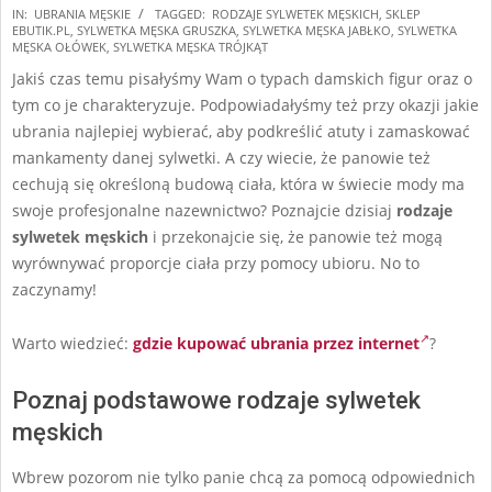
2025-
IN:
UBRANIA MĘSKIE
TAGGED:
RODZAJE SYLWETEK MĘSKICH
,
SKLEP
EBUTIK.PL
,
SYLWETKA MĘSKA GRUSZKA
,
SYLWETKA MĘSKA JABŁKO
,
SYLWETKA
11-
MĘSKA OŁÓWEK
,
SYLWETKA MĘSKA TRÓJKĄT
17
Jakiś czas temu pisałyśmy Wam o typach damskich figur oraz o
tym co je charakteryzuje. Podpowiadałyśmy też przy okazji jakie
ubrania najlepiej wybierać, aby podkreślić atuty i zamaskować
mankamenty danej sylwetki. A czy wiecie, że panowie też
cechują się określoną budową ciała, która w świecie mody ma
swoje profesjonalne nazewnictwo? Poznajcie dzisiaj
rodzaje
sylwetek męskich
i przekonajcie się, że panowie też mogą
wyrównywać proporcje ciała przy pomocy ubioru. No to
zaczynamy!
Warto wiedzieć:
gdzie kupować ubrania przez internet
?
Poznaj podstawowe rodzaje sylwetek
męskich
Wbrew pozorom nie tylko panie chcą za pomocą odpowiednich