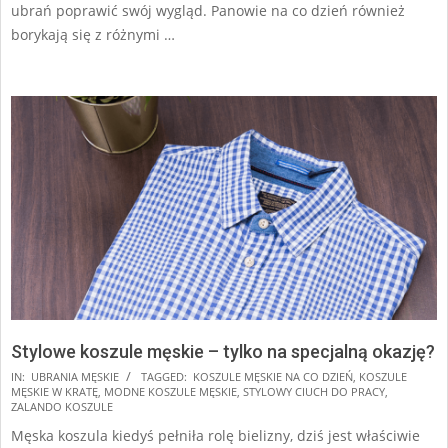
ubrań poprawić swój wygląd. Panowie na co dzień również
borykają się z różnymi …
Stylowe koszule męskie – tylko na specjalną okazję?
2025-
IN:
UBRANIA MĘSKIE
TAGGED:
KOSZULE MĘSKIE NA CO DZIEŃ
,
KOSZULE
MĘSKIE W KRATĘ
,
MODNE KOSZULE MĘSKIE
,
STYLOWY CIUCH DO PRACY
,
07-
ZALANDO KOSZULE
24
Męska koszula kiedyś pełniła rolę bielizny, dziś jest właściwie