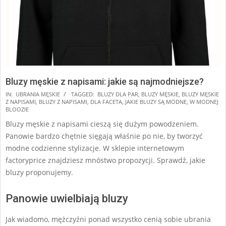
Bluzy męskie z napisami: jakie są najmodniejsze?
2025-
IN:
UBRANIA MĘSKIE
TAGGED:
BLUZY DLA PAR
,
BLUZY MĘSKIE
,
BLUZY MĘSKIE
Z NAPISAMI
,
BLUZY Z NAPISAMI
,
DLA FACETA
,
JAKIE BLUZY SĄ MODNE
,
W MODNEJ
07-
BLOOZIE
22
Bluzy męskie z napisami cieszą się dużym powodzeniem.
Panowie bardzo chętnie sięgają właśnie po nie, by tworzyć
modne codzienne stylizacje. W sklepie internetowym
factoryprice znajdziesz mnóstwo propozycji. Sprawdź, jakie
bluzy proponujemy.
Panowie uwielbiają bluzy
Jak wiadomo, mężczyźni ponad wszystko cenią sobie ubrania