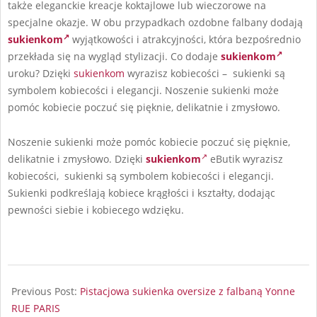
także eleganckie kreacje koktajlowe lub wieczorowe na
specjalne okazje. W obu przypadkach ozdobne falbany dodają
sukienkom
wyjątkowości i atrakcyjności, która bezpośrednio
przekłada się na wygląd stylizacji. Co dodaje
sukienkom
uroku? Dzięki
sukienkom
wyrazisz kobiecości – sukienki są
symbolem kobiecości i elegancji. Noszenie sukienki może
pomóc kobiecie poczuć się pięknie, delikatnie i zmysłowo.
Noszenie sukienki może pomóc kobiecie poczuć się pięknie,
delikatnie i zmysłowo. Dzięki
sukienkom
eButik wyrazisz
kobiecości, sukienki są symbolem kobiecości i elegancji.
Sukienki podkreślają kobiece krągłości i kształty, dodając
pewności siebie i kobiecego wdzięku.
2024-
08-
Previous Post:
Pistacjowa sukienka oversize z falbaną Yonne
15
RUE PARIS