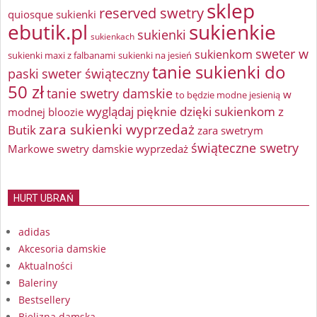
sklep
reserved swetry
quiosque sukienki
ebutik.pl
sukienkie
sukienki
sukienkach
sweter w
sukienkom
sukienki maxi z falbanami
sukienki na jesień
tanie sukienki do
paski
sweter świąteczny
50 zł
tanie swetry damskie
w
to będzie modne jesienią
wyglądaj pięknie dzięki sukienkom z
modnej bloozie
zara sukienki wyprzedaż
Butik
zara swetrym
świąteczne swetry
Markowe swetry damskie wyprzedaż
HURT UBRAŃ
adidas
Akcesoria damskie
Aktualności
Baleriny
Bestsellery
Bielizna damska