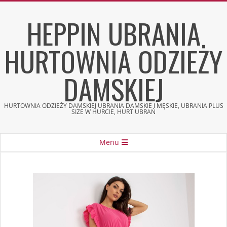
Skip
HEPPIN UBRANIA
to
content
HURTOWNIA ODZIEŻY
DAMSKIEJ
HURTOWNIA ODZIEŻY DAMSKIEJ UBRANIA DAMSKIE I MĘSKIE, UBRANIA PLUS
SIZE W HURCIE, HURT UBRAŃ
Secondary
Menu
Navigation
Menu