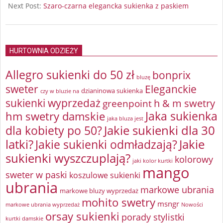
Next Post:
Szaro-czarna elegancka sukienka z paskiem
HURTOWNIA ODZIEŻY
Allegro sukienki do 50 zł
bonprix
bluzę
sweter
Eleganckie
dzianinowa sukienka
czy w bluzie na
sukienki wyprzedaż
greenpoint
h & m swetry
Jaka sukienka
hm swetry damskie
jaka bluza jest
Jakie sukienki dla 30
dla kobiety po 50?
latki?
Jakie sukienki odmładzają?
Jakie
sukienki wyszczuplają?
kolorowy
jaki kolor kurtki
mango
sweter w paski
koszulowe sukienki
ubrania
markowe ubrania
markowe bluzy wyprzedaż
mohito swetry
msngr
markowe ubrania wyprzedaż
Nowości
orsay sukienki
porady stylistki
kurtki damskie