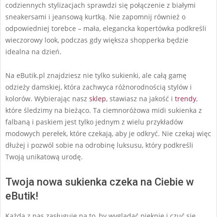
codziennych stylizacjach sprawdzi się połączenie z białymi
sneakersami i jeansową kurtką. Nie zapomnij również o
odpowiedniej torebce – mała, elegancka kopertówka podkreśli
wieczorowy look, podczas gdy większa shopperka będzie
idealna na dzień.
Na eButik.pl znajdziesz nie tylko sukienki, ale całą gamę
odzieży damskiej, która zachwyca różnorodnością stylów i
kolorów. Wybierając nasz
sklep
, stawiasz na jakość i
trendy
,
które śledzimy na bieżąco. Ta ciemnoróżowa midi sukienka z
falbaną i paskiem jest tylko jednym z wielu przykładów
modowych perełek, które czekają, aby je odkryć. Nie czekaj więc
dłużej i pozwól sobie na odrobinę luksusu, który podkreśli
Twoją unikatową urodę.
Twoja nowa sukienka czeka na Ciebie w
eButik!
Każda z nas zasługuje na to, by wyglądać pięknie i czuć się