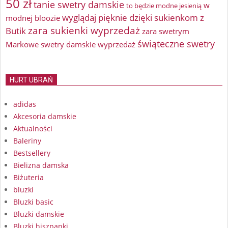
50 zł
tanie swetry damskie
w
to będzie modne jesienią
wyglądaj pięknie dzięki sukienkom z
modnej bloozie
zara sukienki wyprzedaż
Butik
zara swetrym
świąteczne swetry
Markowe swetry damskie wyprzedaż
HURT UBRAŃ
adidas
Akcesoria damskie
Aktualności
Baleriny
Bestsellery
Bielizna damska
Biżuteria
bluzki
Bluzki basic
Bluzki damskie
Bluzki hiszpanki