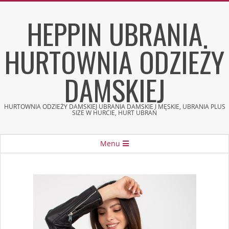
Skip
HEPPIN UBRANIA
to
content
HURTOWNIA ODZIEŻY
DAMSKIEJ
HURTOWNIA ODZIEŻY DAMSKIEJ UBRANIA DAMSKIE I MĘSKIE, UBRANIA PLUS
SIZE W HURCIE, HURT UBRAŃ
Secondary
Menu
Navigation
Menu