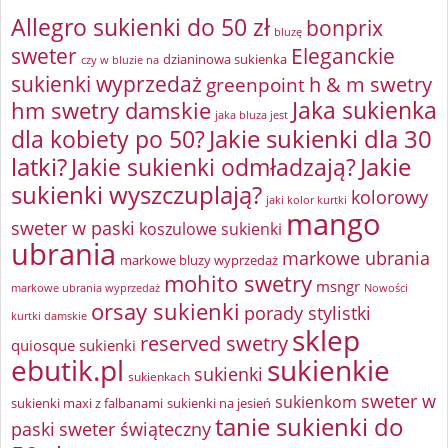
Allegro sukienki do 50 zł
bonprix
bluzę
sweter
Eleganckie
dzianinowa sukienka
czy w bluzie na
sukienki wyprzedaż
greenpoint
h & m swetry
Jaka sukienka
hm swetry damskie
jaka bluza jest
Jakie sukienki dla 30
dla kobiety po 50?
latki?
Jakie sukienki odmładzają?
Jakie
sukienki wyszczuplają?
kolorowy
jaki kolor kurtki
mango
sweter w paski
koszulowe sukienki
ubrania
markowe ubrania
markowe bluzy wyprzedaż
mohito swetry
msngr
markowe ubrania wyprzedaż
Nowości
orsay sukienki
porady stylistki
kurtki damskie
sklep
reserved swetry
quiosque sukienki
ebutik.pl
sukienkie
sukienki
sukienkach
sweter w
sukienkom
sukienki maxi z falbanami
sukienki na jesień
tanie sukienki do
paski
sweter świąteczny