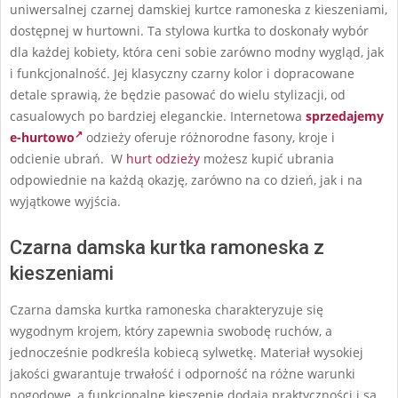
uniwersalnej czarnej damskiej kurtce ramoneska z kieszeniami,
dostępnej w hurtowni. Ta stylowa kurtka to doskonały wybór
dla każdej kobiety, która ceni sobie zarówno modny wygląd, jak
i funkcjonalność. Jej klasyczny czarny kolor i dopracowane
detale sprawią, że będzie pasować do wielu stylizacji, od
casualowych po bardziej eleganckie. Internetowa
sprzedajemy
e-hurtowo
odzieży oferuje różnorodne fasony, kroje i
odcienie ubrań. W
hurt odzieży
możesz kupić ubrania
odpowiednie na każdą okazję, zarówno na co dzień, jak i na
wyjątkowe wyjścia.
Czarna damska kurtka ramoneska z
kieszeniami
Czarna damska kurtka ramoneska charakteryzuje się
wygodnym krojem, który zapewnia swobodę ruchów, a
jednocześnie podkreśla kobiecą sylwetkę. Materiał wysokiej
jakości gwarantuje trwałość i odporność na różne warunki
pogodowe, a funkcjonalne kieszenie dodają praktyczności i są