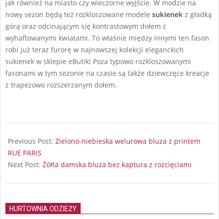
jak również na miasto czy wieczorne wyjście. W modzie na
nowy sezon będą też rozkloszowane modele
sukienek
z gładką
górą oraz odcinającym się kontrastowym dołem z
wyhaftowanymi kwiatami. To właśnie między innymi ten fason
robi już teraz furorę w najnowszej kolekcji eleganckich
sukienek w sklepie eButik! Poza typowo rozkloszowanymi
fasonami w tym sezonie na czasie są także dziewczęce kreacje
z trapezowo rozszerzanym dołem.
2024-
08-
Previous Post:
Zielono-niebieska welurowa bluza z printem
10
RUE PARIS
Next Post:
Żółta damska bluza bez kaptura z rozcięciami
HURTOWNIA ODZIEŻY