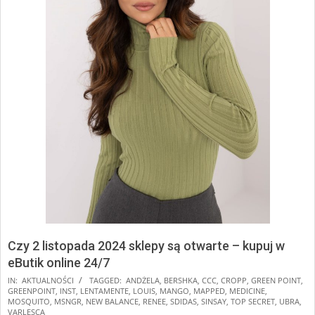
Czy 2 listopada 2024 sklepy są otwarte – kupuj w
eButik online 24/7
IN:
AKTUALNOŚCI
TAGGED:
ANDŻELA
,
BERSHKA
,
CCC
,
CROPP
,
GREEN POINT
,
GREENPOINT
,
INST
,
LENTAMENTE
,
LOUIS
,
MANGO
,
MAPPED
,
MEDICINE
,
MOSQUITO
,
MSNGR
,
NEW BALANCE
,
RENEE
,
SDIDAS
,
SINSAY
,
TOP SECRET
,
UBRA
,
VARLESCA