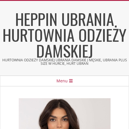
Skip
HEPPIN UBRANIA
to
content
HURTOWNIA ODZIEŻY
DAMSKIEJ
HURTOWNIA ODZIEŻY DAMSKIEJ UBRANIA DAMSKIE I MĘSKIE, UBRANIA PLUS
SIZE W HURCIE, HURT UBRAŃ
Secondary
Menu
Navigation
Menu