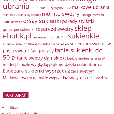
ubrania
markowe ubrania
markowe bluzy wyprzedaż
mohito swetry
msngr
markowe ubrania wyprzedaż
Nowości
orsay sukienki
porady stylistki
kurtki damskie
sklep
reserved swetry
quiosque sukienki
ebutik.pl
sukienkie
sukienki
sukienkach
sweter w
sukienkom
sukienki maxi z falbanami
sukienki na jesień
tanie sukienki do
paski
sweter świąteczny
50 zł
tanie swetry damskie
w
to będzie modne jesienią
wyglądaj pięknie dzięki sukienkom z
modnej bloozie
zara sukienki wyprzedaż
Butik
zara swetrym
świąteczne swetry
Markowe swetry damskie wyprzedaż
HURT UBRAŃ
adidas
Akcesoria damskie