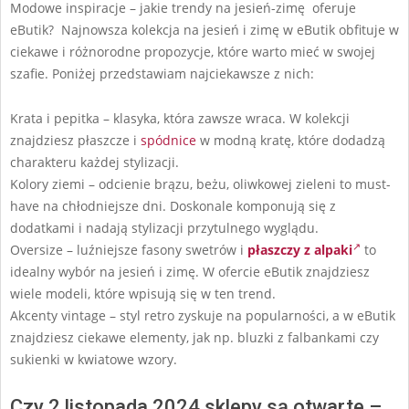
Modowe inspiracje – jakie trendy na jesień-zimę oferuje
eButik? Najnowsza kolekcja na jesień i zimę w eButik obfituje w
ciekawe i różnorodne propozycje, które warto mieć w swojej
szafie. Poniżej przedstawiam najciekawsze z nich:
Krata i pepitka – klasyka, która zawsze wraca. W kolekcji
znajdziesz płaszcze i
spódnice
w modną kratę, które dodadzą
charakteru każdej stylizacji.
Kolory ziemi – odcienie brązu, beżu, oliwkowej zieleni to must-
have na chłodniejsze dni. Doskonale komponują się z
dodatkami i nadają stylizacji przytulnego wyglądu.
Oversize – luźniejsze fasony swetrów i
płaszczy z alpaki
to
idealny wybór na jesień i zimę. W ofercie eButik znajdziesz
wiele modeli, które wpisują się w ten trend.
Akcenty vintage – styl retro zyskuje na popularności, a w eButik
znajdziesz ciekawe elementy, jak np. bluzki z falbankami czy
sukienki w kwiatowe wzory.
Czy 2 listopada 2024 sklepy są otwarte –