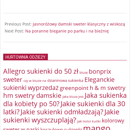
2024-
10-
Previous Post:
Jasnoróżowy damski sweter klasyczny z wiskozą
31
Next Post:
Na poranne bieganie po parku i na bieżnię
HURTOWNIA ODZIEŻY
Allegro sukienki do 50 zł
bonprix
bluzę
sweter
Eleganckie
dzianinowa sukienka
czy w bluzie na
sukienki wyprzedaż
greenpoint
h & m swetry
Jaka sukienka
hm swetry damskie
jaka bluza jest
Jakie sukienki dla 30
dla kobiety po 50?
latki?
Jakie sukienki odmładzają?
Jakie
sukienki wyszczuplają?
kolorowy
jaki kolor kurtki
mango
sweter w paski
koszulowe sukienki