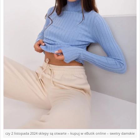
czy 2 listopada 2024 sklepy są otwarte – kupuj w eButik online – swetry damskie