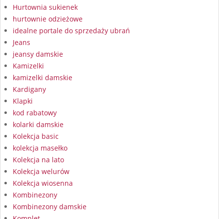
Hurtownia sukienek
hurtownie odzieżowe
idealne portale do sprzedaży ubrań
Jeans
jeansy damskie
Kamizelki
kamizelki damskie
Kardigany
Klapki
kod rabatowy
kolarki damskie
Kolekcja basic
kolekcja masełko
Kolekcja na lato
Kolekcja welurów
Kolekcja wiosenna
Kombinezony
Kombinezony damskie
Komplet