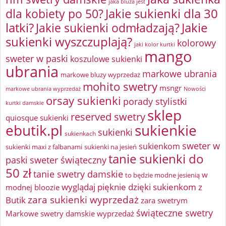
jaka bluza jest
Jakie sukienki dla 30
dla kobiety po 50?
latki?
Jakie sukienki odmładzają?
Jakie
sukienki wyszczuplają?
kolorowy
jaki kolor kurtki
mango
sweter w paski
koszulowe sukienki
ubrania
markowe ubrania
markowe bluzy wyprzedaż
mohito swetry
msngr
markowe ubrania wyprzedaż
Nowości
orsay sukienki
porady stylistki
kurtki damskie
sklep
reserved swetry
quiosque sukienki
ebutik.pl
sukienkie
sukienki
sukienkach
sweter w
sukienkom
sukienki maxi z falbanami
sukienki na jesień
tanie sukienki do
paski
sweter świąteczny
50 zł
tanie swetry damskie
w
to będzie modne jesienią
wyglądaj pięknie dzięki sukienkom z
modnej bloozie
zara sukienki wyprzedaż
Butik
zara swetrym
świąteczne swetry
Markowe swetry damskie wyprzedaż