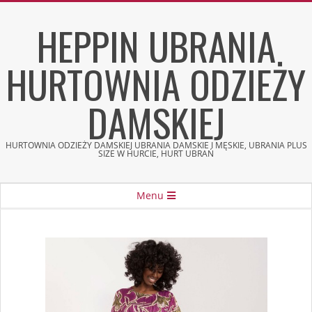
Skip
HEPPIN UBRANIA
to
content
HURTOWNIA ODZIEŻY
DAMSKIEJ
HURTOWNIA ODZIEŻY DAMSKIEJ UBRANIA DAMSKIE I MĘSKIE, UBRANIA PLUS
SIZE W HURCIE, HURT UBRAŃ
Secondary
Menu
Navigation
Menu