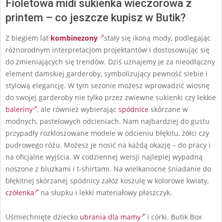
Fioletowa midi sukienka wieczorowa z
printem – co jeszcze kupisz w Butik?
Z biegiem lat
kombinezony
stały się ikoną mody, podlegając
różnorodnym interpretacjom projektantów i dostosowując się
do zmieniających się trendów. Dziś uznajemy je za nieodłączny
element damskiej garderoby, symbolizujący pewność siebie i
stylową elegancję. W tym sezonie możesz wprowadzić wiosnę
do swojej garderoby nie tylko przez zwiewne sukienki czy lekkie
baleriny
, ale również wybierając
spódnice
skórzane w
modnych, pastelowych odcieniach. Nam najbardziej do gustu
przypadły rozkloszowane modele w odcieniu błękitu, żółci czy
pudrowego różu. Możesz je nosić na każdą okazję – do pracy i
na oficjalne wyjścia. W codziennej wersji najlepiej wypadną
noszone z bluzkami i t-shirtami. Na wielkanocne śniadanie do
błękitnej skórzanej spódnicy załóż koszulę w kolorowe kwiaty,
czółenka
na słupku i lekki materiałowy płaszczyk.
Uśmiechnięte dziecko
ubrania dla mamy
i córki. Butik Box