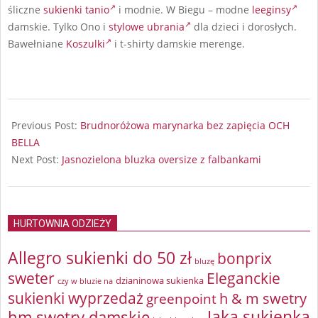
śliczne
sukienki tanio
i modnie. W Biegu – modne
leeginsy
damskie. Tylko Ono i
stylowe ubrania
dla dzieci i dorosłych.
Bawełniane
Koszulki
i t-shirty damskie merenge.
2024-
07-
Previous Post:
Brudnoróżowa marynarka bez zapięcia OCH
16
BELLA
Next Post:
Jasnozielona bluzka oversize z falbankami
HURTOWNIA ODZIEŻY
Allegro sukienki do 50 zł
bonprix
bluzę
sweter
Eleganckie
dzianinowa sukienka
czy w bluzie na
sukienki wyprzedaż
greenpoint
h & m swetry
Jaka sukienka
hm swetry damskie