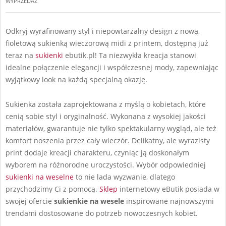
WYPRZEDAŻ
Odkryj wyrafinowany styl i niepowtarzalny design z nową,
fioletową sukienką wieczorową midi z printem, dostępną już
teraz na
sukienki
ebutik.pl! Ta niezwykła kreacja stanowi
idealne połączenie elegancji i współczesnej mody, zapewniając
wyjątkowy look na każdą specjalną okazję.
Sukienka została zaprojektowana z myślą o kobietach, które
cenią sobie styl i oryginalność. Wykonana z wysokiej jakości
materiałów, gwarantuje nie tylko spektakularny wygląd, ale też
komfort noszenia przez cały wieczór. Delikatny, ale wyrazisty
print dodaje kreacji charakteru, czyniąc ją doskonałym
wyborem na różnorodne uroczystości. Wybór odpowiedniej
sukienki na weselne
to nie lada wyzwanie, dlatego
przychodzimy Ci z pomocą.
Sklep
internetowy eButik posiada w
swojej ofercie
sukienkie na wesele
inspirowane najnowszymi
trendami dostosowane do potrzeb nowoczesnych kobiet.