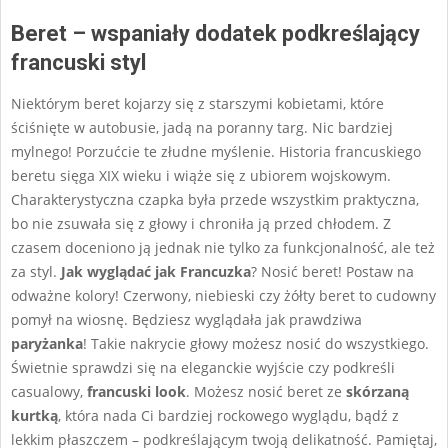
Beret – wspaniały dodatek podkreślający
francuski styl
Niektórym beret kojarzy się z starszymi kobietami, które
ściśnięte w autobusie, jadą na poranny targ. Nic bardziej
mylnego! Porzućcie te złudne myślenie. Historia francuskiego
beretu sięga XIX wieku i wiąże się z ubiorem wojskowym.
Charakterystyczna czapka była przede wszystkim praktyczna,
bo nie zsuwała się z głowy i chroniła ją przed chłodem. Z
czasem doceniono ją jednak nie tylko za funkcjonalność, ale też
za styl.
Jak wyglądać jak Francuzka
? Nosić beret! Postaw na
odważne kolory! Czerwony, niebieski czy żółty beret to cudowny
pomył na wiosnę. Będziesz wyglądała jak prawdziwa
paryżanka
! Takie nakrycie głowy możesz nosić do wszystkiego.
Świetnie sprawdzi się na eleganckie wyjście czy podkreśli
casualowy,
francuski look
. Możesz nosić beret ze
skórzaną
kurtką
, która nada Ci bardziej rockowego wyglądu, bądź z
lekkim płaszczem – podkreślającym twoją delikatność. Pamiętaj,