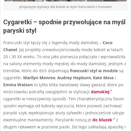
propozycje stylizacji dla kobiet w stylu francuskim z hurtowni
Cygaretki – spodnie przywołujące na myśl
paryski styl
Francuski styl łączy się z legendą mody damskiej –
Coco
Chanel
. Jej projekty zrewolucjonizowały modę kobiet w latach
20 i 30 XX wieku. To ona jako pierwsza połączyła i wprowadziła
na salony elementy mody męskiej do mody damskiej. Jednym z
trendów, które do dziś dopełniają
francuski styl w modzie
są
cygaretki.
Marilyn Monroe
,
Audrey Hepburn
,
Kate Moss
i
Emma Watson
to tylko kilka światowej sławy gwiazd, które po
mistrzowsku potrafią uwzględnić w stylizacji
damskiej
cygaretki w nieoczywisty sposób. Ten charakterystyczny fason
spodni wymaga od kobiety wyczucia, które pozwoli zachować
paryski szyk, wyeksponuje atuty sylwetki i jednocześnie ukryje
ewentualne mankamenty. Paryżanki noszą je
do bluzek
z
długim rękawem w poziome paski. Do tego zakładają apaszkę i