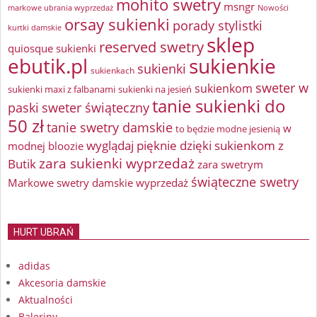
mohito swetry
msngr
markowe ubrania wyprzedaż
Nowości
orsay sukienki
porady stylistki
kurtki damskie
sklep
reserved swetry
quiosque sukienki
ebutik.pl
sukienkie
sukienki
sukienkach
sweter w
sukienkom
sukienki maxi z falbanami
sukienki na jesień
tanie sukienki do
paski
sweter świąteczny
50 zł
tanie swetry damskie
w
to będzie modne jesienią
wyglądaj pięknie dzięki sukienkom z
modnej bloozie
zara sukienki wyprzedaż
Butik
zara swetrym
świąteczne swetry
Markowe swetry damskie wyprzedaż
HURT UBRAŃ
adidas
Akcesoria damskie
Aktualności
Baleriny