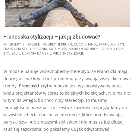
Francuska stylizacja – jak ją zbudować?
IN:
SKLEPY
TAGGED:
AUDREY HEPBURN
,
COCO CHANEL
,
FRANCUSKI STYL
,
FRANCUSKI STYL UBIERANIA
,
KATE MOSS
,
MARILYN MONROE
,
PARYSKI LOOK
,
STYLIZACJE
,
UBRANIA DAMSKIE
,
WIOSNA STYLIZACJE
W modzie panuje wszechobecny stereotyp, że Francuzki mają
dobry gust we krwi i bez problemu przyswajają wszystkie nowe
trendy.
Francuski styl
w modzie jest wykorzystywany przez
wielu projektantów w coraz to kolejnych kolekcjach. Nie ma nic
w tym dziwnego, bo choć niby stereotyp, to musimy
jednogłośnie przyznać, że często z zazdrością spoglądamy na
wszystkie zdjęcia obecne w Internecie, które przedstawiają
paryski szyk. Ale z naszymi stylistkami nie musisz już dłużej
czuć się zazdrosna, bo pokażemy Ci, jak odwzorować