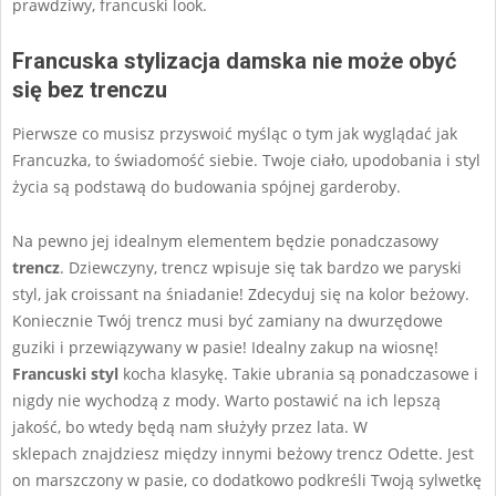
prawdziwy, francuski look.
Francuska stylizacja damska nie może obyć
się bez trenczu
Pierwsze co musisz przyswoić myśląc o tym jak wyglądać jak
Francuzka, to świadomość siebie. Twoje ciało, upodobania i styl
życia są podstawą do budowania spójnej garderoby.
Na pewno jej idealnym elementem będzie ponadczasowy
trencz
. Dziewczyny, trencz wpisuje się tak bardzo we paryski
styl, jak croissant na śniadanie! Zdecyduj się na kolor beżowy.
Koniecznie Twój trencz musi być zamiany na dwurzędowe
guziki i przewiązywany w pasie! Idealny zakup na wiosnę!
Francuski styl
kocha klasykę. Takie ubrania są ponadczasowe i
nigdy nie wychodzą z mody. Warto postawić na ich lepszą
jakość, bo wtedy będą nam służyły przez lata. W
sklepach
znajdziesz między innymi beżowy trencz Odette. Jest
on marszczony w pasie, co dodatkowo podkreśli Twoją sylwetkę