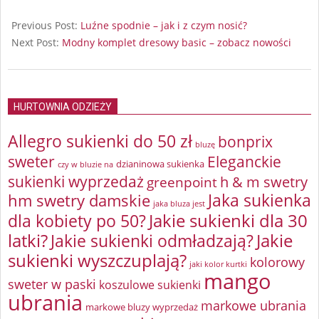
2025-
03-
Previous Post:
Luźne spodnie – jak i z czym nosić?
03
Next Post:
Modny komplet dresowy basic – zobacz nowości
HURTOWNIA ODZIEŻY
Allegro sukienki do 50 zł
bonprix
bluzę
sweter
Eleganckie
dzianinowa sukienka
czy w bluzie na
sukienki wyprzedaż
greenpoint
h & m swetry
Jaka sukienka
hm swetry damskie
jaka bluza jest
Jakie sukienki dla 30
dla kobiety po 50?
latki?
Jakie sukienki odmładzają?
Jakie
sukienki wyszczuplają?
kolorowy
jaki kolor kurtki
mango
sweter w paski
koszulowe sukienki
ubrania
markowe ubrania
markowe bluzy wyprzedaż