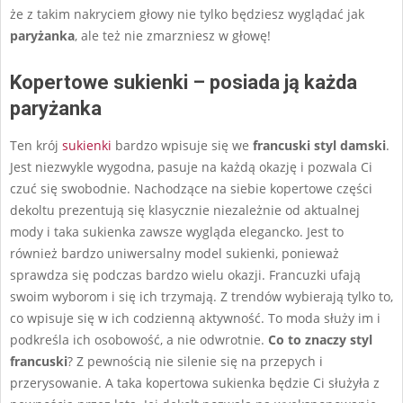
że z takim nakryciem głowy nie tylko będziesz wyglądać jak
paryżanka
, ale też nie zmarzniesz w głowę!
Kopertowe sukienki – posiada ją każda
paryżanka
Ten krój
sukienki
bardzo wpisuje się we
francuski styl damski
.
Jest niezwykle wygodna, pasuje na każdą okazję i pozwala Ci
czuć się swobodnie. Nachodzące na siebie kopertowe części
dekoltu prezentują się klasycznie niezależnie od aktualnej
mody i taka sukienka zawsze wygląda elegancko. Jest to
również bardzo uniwersalny model sukienki, ponieważ
sprawdza się podczas bardzo wielu okazji. Francuzki ufają
swoim wyborom i się ich trzymają. Z trendów wybierają tylko to,
co wpisuje się w ich codzienną aktywność. To moda służy im i
podkreśla ich osobowość, a nie odwrotnie.
Co to znaczy styl
francuski
? Z pewnością nie silenie się na przepych i
przerysowanie. A taka kopertowa sukienka będzie Ci służyła z