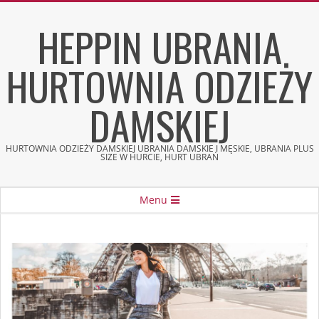
Skip
HEPPIN UBRANIA
to
content
HURTOWNIA ODZIEŻY
DAMSKIEJ
HURTOWNIA ODZIEŻY DAMSKIEJ UBRANIA DAMSKIE I MĘSKIE, UBRANIA PLUS
SIZE W HURCIE, HURT UBRAŃ
Secondary
Menu
Navigation
Menu