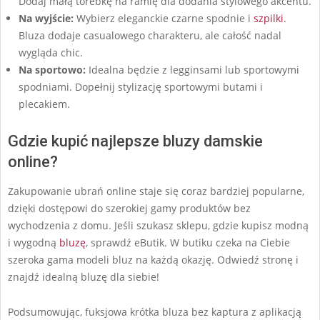
Dodaj małą torebkę na ramię dla dodania stylowego akcentu.
Na wyjście:
Wybierz eleganckie czarne spodnie i
szpilki
.
Bluza dodaje casualowego charakteru, ale całość nadal
wygląda chic.
Na sportowo:
Idealna będzie z legginsami lub sportowymi
spodniami. Dopełnij stylizację sportowymi butami i
plecakiem.
Gdzie kupić najlepsze bluzy damskie
online?
Zakupowanie ubrań online staje się coraz bardziej popularne,
dzięki dostępowi do szerokiej gamy produktów bez
wychodzenia z domu. Jeśli szukasz sklepu, gdzie kupisz modną
i wygodną
bluzę
, sprawdź eButik. W butiku czeka na Ciebie
szeroka gama modeli bluz na każdą okazję. Odwiedź stronę i
znajdź idealną bluzę dla siebie!
Podsumowując, fuksjowa krótka bluza bez kaptura z aplikacją