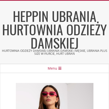
Skip
HEPPIN UBRANIA
to
content
HURTOWNIA ODZIEŻY
DAMSKIEJ
HURTOWNIA ODZIEŻY DAMSKIEJ UBRANIA DAMSKIE I MĘSKIE, UBRANIA PLUS
SIZE W HURCIE, HURT UBRAŃ
Secondary
Menu
Navigation
Menu