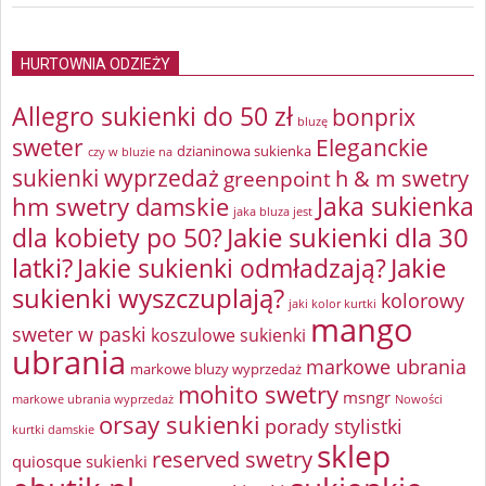
HURTOWNIA ODZIEŻY
Allegro sukienki do 50 zł
bonprix
bluzę
sweter
Eleganckie
dzianinowa sukienka
czy w bluzie na
sukienki wyprzedaż
greenpoint
h & m swetry
Jaka sukienka
hm swetry damskie
jaka bluza jest
Jakie sukienki dla 30
dla kobiety po 50?
latki?
Jakie sukienki odmładzają?
Jakie
sukienki wyszczuplają?
kolorowy
jaki kolor kurtki
mango
sweter w paski
koszulowe sukienki
ubrania
markowe ubrania
markowe bluzy wyprzedaż
mohito swetry
msngr
markowe ubrania wyprzedaż
Nowości
orsay sukienki
porady stylistki
kurtki damskie
sklep
reserved swetry
quiosque sukienki