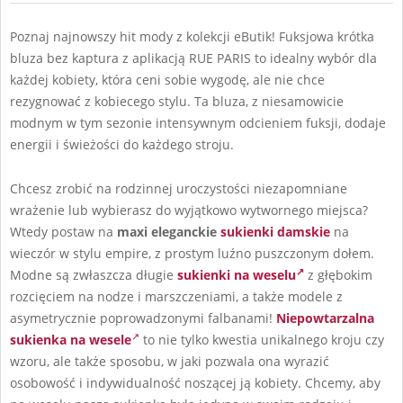
Poznaj najnowszy hit mody z kolekcji eButik! Fuksjowa krótka
bluza bez kaptura z aplikacją RUE PARIS to idealny wybór dla
każdej kobiety, która ceni sobie wygodę, ale nie chce
rezygnować z kobiecego stylu. Ta bluza, z niesamowicie
modnym w tym sezonie intensywnym odcieniem fuksji, dodaje
energii i świeżości do każdego stroju.
Chcesz zrobić na rodzinnej uroczystości niezapomniane
wrażenie lub wybierasz do wyjątkowo wytwornego miejsca?
Wtedy postaw na
maxi eleganckie
sukienki damskie
na
wieczór w stylu empire, z prostym luźno puszczonym dołem.
Modne są zwłaszcza długie
sukienki na weselu
z głębokim
rozcięciem na nodze i marszczeniami, a także modele z
asymetrycznie poprowadzonymi falbanami!
Niepowtarzalna
sukienka na wesele
to nie tylko kwestia unikalnego kroju czy
wzoru, ale także sposobu, w jaki pozwala ona wyrazić
osobowość i indywidualność noszącej ją kobiety. Chcemy, aby