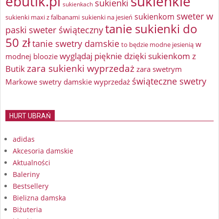
ebutik.pl
sukienkie
sukienki
sukienkach
sweter w
sukienkom
sukienki maxi z falbanami
sukienki na jesień
tanie sukienki do
paski
sweter świąteczny
50 zł
tanie swetry damskie
w
to będzie modne jesienią
wyglądaj pięknie dzięki sukienkom z
modnej bloozie
zara sukienki wyprzedaż
Butik
zara swetrym
świąteczne swetry
Markowe swetry damskie wyprzedaż
HURT UBRAŃ
adidas
Akcesoria damskie
Aktualności
Baleriny
Bestsellery
Bielizna damska
Biżuteria