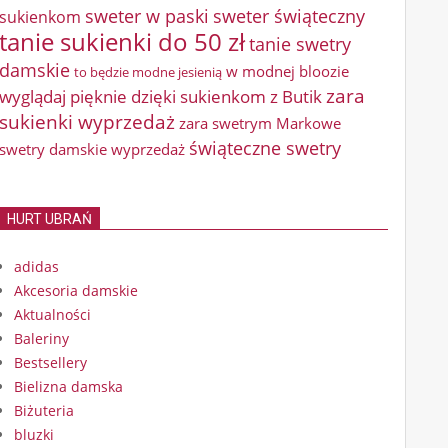
sweter w paski
sweter świąteczny
sukienkom
tanie sukienki do 50 zł
tanie swetry
damskie
w modnej bloozie
to będzie modne jesienią
zara
wyglądaj pięknie dzięki sukienkom z Butik
sukienki wyprzedaż
zara swetrym Markowe
świąteczne swetry
swetry damskie wyprzedaż
HURT UBRAŃ
adidas
Akcesoria damskie
Aktualności
Baleriny
Bestsellery
Bielizna damska
Biżuteria
bluzki