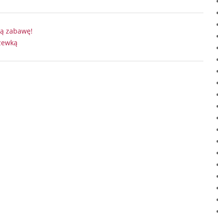
ną zabawę!
zewką