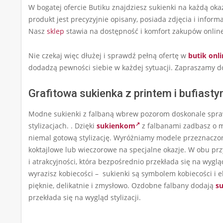
W bogatej ofercie Butiku znajdziesz sukienki na każdą okaz
produkt jest precyzyjnie opisany, posiada zdjęcia i infor
Nasz
sklep
stawia na dostępność i komfort zakupów online, 
Nie czekaj więc dłużej i sprawdź pełną ofertę w
butik onli
dodadzą pewności siebie w każdej sytuacji. Zapraszamy 
Grafitowa sukienka z printem i bufiasty
Modne sukienki z falbaną wbrew pozorom doskonale sprawdz
stylizacjach. . Dzięki
sukienkom
z falbanami zadbasz o mo
niemal gotową stylizację. Wyróżniamy modele przeznaczone
koktajlowe lub wieczorowe na specjalne okazje. W obu p
i atrakcyjności, która bezpośrednio przekłada się na wyglą
wyrazisz kobiecości – sukienki są symbolem kobiecości i 
pięknie, delikatnie i zmysłowo. Ozdobne falbany dodają
s
przekłada się na wygląd stylizacji.