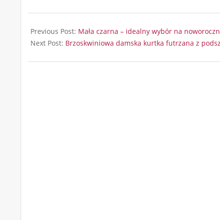
2025-
10-
Previous Post:
Mała czarna – idealny wybór na noworocz
13
Next Post:
Brzoskwiniowa damska kurtka futrzana z pods