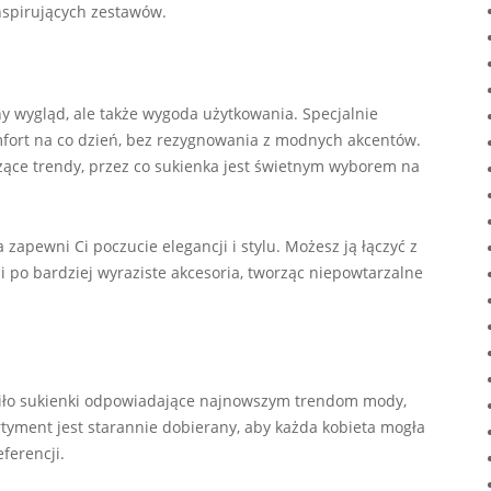
nspirujących zestawów.
jny wygląd, ale także wygoda użytkowania. Specjalnie
mfort na co dzień, bez rezygnowania z modnych akcentów.
żące trendy, przez co sukienka jest świetnym wyborem na
 zapewni Ci poczucie elegancji i stylu. Możesz ją łączyć z
i po bardziej wyraziste akcesoria, tworząc niepowtarzalne
dziło sukienki odpowiadające najnowszym trendom mody,
rtyment jest starannie dobierany, aby każda kobieta mogła
eferencji.