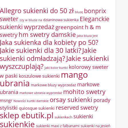
Allegro sukienki do 50 zł
bonprix
bluzę
sweter
Eleganckie
dzianinowa sukienka
czy w bluzie na
sukienki wyprzedaż
greenpoint
h & m
hm swetry damskie
swetry
jaka bluza jest
Jaka sukienka dla kobiety po 50?
Jakie sukienki dla 30 latki?
Jakie
sukienki odmładzają?
Jakie sukienki
wyszczuplają?
kolorowy sweter
jaki kolor kurtki
mango
w paski
koszulowe sukienki
ubrania
markowe
markowe bluzy wyprzedaż
mohito swetry
ubrania
markowe ubrania wyprzedaż
orsay sukienki
porady
msngr
Nowości kurtki damskie
reserved swetry
stylistki
quiosque sukienki
sklep ebutik.pl
sukienki
sukienkach
sukienkie
sukienki maxi z falbanami
sukienki na jesień