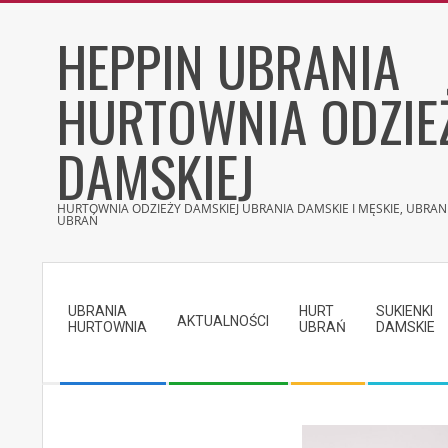
Skip
HEPPIN UBRANIA
to
content
HURTOWNIA ODZIE
DAMSKIEJ
HURTOWNIA ODZIEŻY DAMSKIEJ UBRANIA DAMSKIE I MĘSKIE, UBRANI
UBRAŃ
Secondary
Navigation
UBRANIA
HURT
SUKIENKI
Menu
AKTUALNOŚCI
HURTOWNIA
UBRAŃ
DAMSKIE