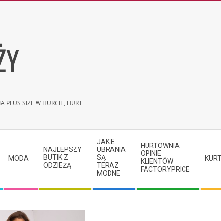
ŻY
A PLUS SIZE W HURCIE, HURT
JAKIE
HURTOWNIA
NAJLEPSZY
UBRANIA
OPINIE
BUTIK Z
SĄ
MODA
KURT
KLIENTÓW
ODZIEŻĄ
TERAZ
FACTORYPRICE
MODNE