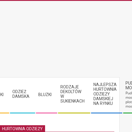
PU
NAJLEPSZA
RODZAJE
MO
HURTOWNIA
ODZIEŻ
DEKOLTÓW
Pud
ODZIEŻY
KI
BLUZKI
DAMSKA
W
mod
DAMSKIEJ
SUKIENKACH
plot
NA RYNKU
mod
HURTOWNIA ODZIEŻY