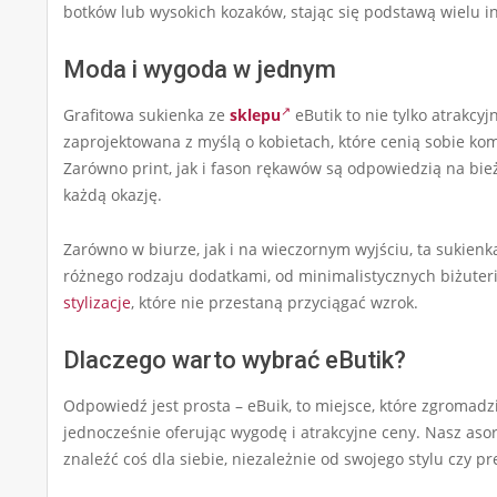
botków lub wysokich kozaków, stając się podstawą wielu i
Moda i wygoda w jednym
Grafitowa sukienka ze
sklepu
eButik to nie tylko atrakcy
zaprojektowana z myślą o kobietach, które cenią sobie ko
Zarówno print, jak i fason rękawów są odpowiedzią na bie
każdą okazję.
Zarówno w biurze, jak i na wieczornym wyjściu, ta sukienka
różnego rodzaju dodatkami, od minimalistycznych biżuteri
stylizacje
, które nie przestaną przyciągać wzrok.
Dlaczego warto wybrać eButik?
Odpowiedź jest prosta – eBuik, to miejsce, które zgroma
jednocześnie oferując wygodę i atrakcyjne ceny. Nasz aso
znaleźć coś dla siebie, niezależnie od swojego stylu czy pr