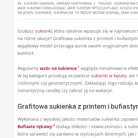
IN:
SUKIENKI DAMSKIE
,
UBRANIA HURTOWNIA
TAGGED:
DZIANINOWA 
JAKIE SUKIENKI ODMŁADZAJĄ?
,
JAKIE SUKIENKI WYSZCZUPLAJĄ?
,
KOSZULOWE
NA JESIEŃ
,
SUKIENKIE
,
SUKIENKOM
,
TO BĘDZIE MODNE JESIENIĄ
,
ZARA SUK
Szukasz
sukienki
, która idealnie wpasuje się w najnowsze 
na różne okazje? Grafitowa sukienka z printem i bufiast
wyjątkowy model przyciąga wzrok swoim oryginalnym designe
komfort.
Regularny
wzór na sukience
wygląda niesamowicie efektow
W tej kategorii przodują oczywiście
sukienki w kwiaty
, ale
roślinnymi czy geometrycznymi. Zakładając tego rodzaju k
romantyczną randkę czy zabrać ją na wakacje.
Grafitowa sukienka z printem i bufias
Wykonana z wysokiej jakości materiałów sukienka zapewnia 
Bufiaste rękawy
dodają lekkości i nowoczesności, a subt
która sprawdzi się zarówno w stylizacjach dziennych, jak