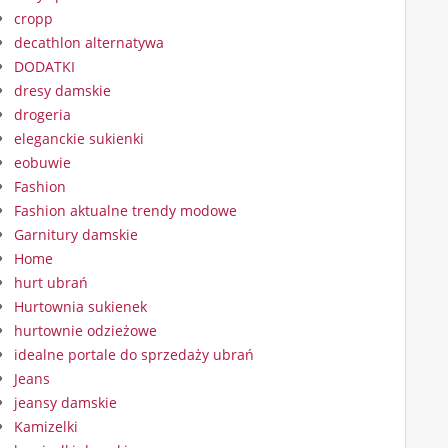
cropp
decathlon alternatywa
DODATKI
dresy damskie
drogeria
eleganckie sukienki
eobuwie
Fashion
Fashion aktualne trendy modowe
Garnitury damskie
Home
hurt ubrań
Hurtownia sukienek
hurtownie odzieżowe
idealne portale do sprzedaży ubrań
Jeans
jeansy damskie
Kamizelki