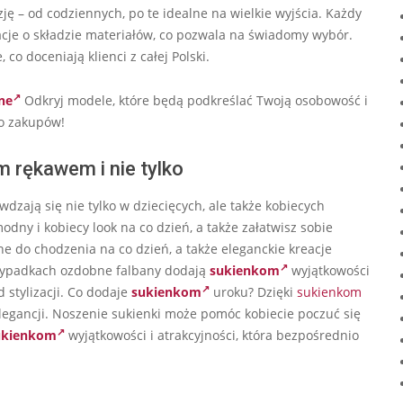
ję – od codziennych, po te idealne na wielkie wyjścia. Każdy
macje o składzie materiałów, co pozwala na świadomy wybór.
co doceniają klienci z całej Polski.
ne
Odkryj modele, które będą podkreślać Twoją osobowość i
do zakupów!
m rękawem i nie tylko
ają się nie tylko w dziecięcych, ale także kobiecych
dny i kobiecy look na co dzień, a także załatwisz sobie
 do chodzenia na co dzień, a także eleganckie kreacje
rzypadkach ozdobne falbany dodają
sukienkom
wyjątkowości
d stylizacji. Co dodaje
sukienkom
uroku? Dzięki
sukienkom
elegancji. Noszenie sukienki może pomóc kobiecie poczuć się
ukienkom
wyjątkowości i atrakcyjności, która bezpośrednio