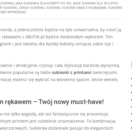
SUKIENKA
,
JAKA SUKIENKA DLA KOBIETY PO 50?
,
JAKIE SUKIENKI DLA 30 LATKI?
,
 SUKIENKI
,
ORSAY SUKIENKI
,
SUKIENKI
,
SUKIENKI MAXI Z FALBANAMI
,
SUKIENKI
IENKI WYPRZEDAŻ
trendy, a jednocześnie będzie na tyle uniwersalna, by nosić ją
ymi rękawami z eBUTIK.pl będzie doskonałym wyborem. Ten
m i jest idealny dla każdej kobiety ceniącej sobie styl i
nie i atrakcyjnie, czyniąc całą stylizację bardziej wyrazistą.
 równie popularne są także
sukienki z printami
zwierzęcymi,
reację możesz się wybrać na wiosenny spacer, letnie wesele,
tym rękawem – Twój nowy must-have!
nie tylko wygodę, ale też fantastycznie się prezentuje.
elnym printem jest subtelnie urozmaicenie. To kombinacja,
 i wieczorowych. Sukienka doskonale pasuje do eleganckich