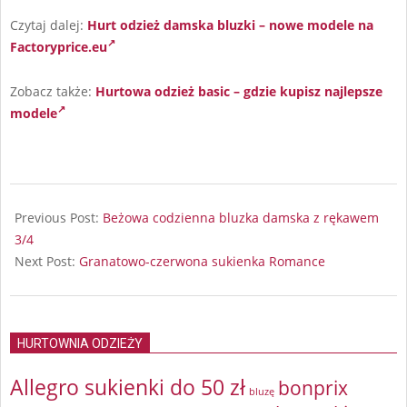
Czytaj dalej:
Hurt odzież damska bluzki – nowe modele na
Factoryprice.eu
Zobacz także:
Hurtowa odzież basic – gdzie kupisz najlepsze
modele
2025-
09-
Previous Post:
Beżowa codzienna bluzka damska z rękawem
16
3/4
Next Post:
Granatowo-czerwona sukienka Romance
HURTOWNIA ODZIEŻY
Allegro sukienki do 50 zł
bonprix
bluzę