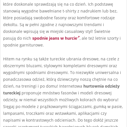
które doskonale sprawdzają się na co dzień. Ich podstawę
stanowią wygodne bawełniane t-shirty z nadrukiem lub bez,
które posiadają swobodne fasony oraz komfortowe rodzaje
dekoltu. Są w pełni zgodne z najnowszymi trendami i
doskonale wpisują się w miejski casualowy styl! Świetnie
pasują do nich
spodnie jeans w hurcie
, ale też letnie szorty i
spodnie garniturowe.
Hitem na rynku są także tureckie ubrania dresowe, na czele z
obszernymi bluzami, stylowymi kompletami dresowymi oraz
wygodnymi spodniami dresowymi. To niezwykle uniwersalna i
ponadczasowa odzież, którą dziewczyny noszą chętnie na co
dzień, na treningi i po domu! Internetowa
hurtownia odzieży
tureckiej
proponuje mnóstwo fasonów i modeli dresowej
odzieży, w niemal wszystkich możliwych kolorach do wyboru!
Sięgaj po modele z prążkowanymi ściągaczami, gumką w pasie,
lampasami, troczkami oraz wstawkami, aplikacjami czy
napisami w kontrastowych odcieniach. Do tego dołóż jeszcze
szeroki asortyment tureckich bawełnianych bluzek damskich,