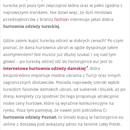
turecka jest poza tym zwyczajnie ładna oraz w pełni zgodna z
najnowszymi trendami. Nie dziwi więc, że dziś mnóstwo
przedsiębiorców z branży
fashion
interesuje jakaś dobra
hurtownia odzieży tureckiej
.
Gdzie zatem kupić turecką odzież w dobrych cenach? Po czym
poznać, że dana hurtownia ubrań w ogóle dysponuje takim
asortymentem? Nie musisz już dłużej szukać i się nad tym
głowić – po turecką odzież idź do Factoryprice.eu! Jest to
internetowa hurtownia odzieży damskiej
, która
bezpośrednio importuje modne ubrania z Turcji oraz innych
zagranicznych dostawców. Posiada naprawdę szeroki wybór
tureckich fasonów damskich ubrań, od sukienek i bluzek, aż po
dresy, komplety czy spodnie! Do tego proponuje atrakcyjnie
niskie ceny hurtowe, które są wyraźnie konkurencyjne na
rynku. Poza tym pamiętaj, że nawet jeśli potrzebna Ci
hurtownia odzieży Poznań
, to śmiało kupuj w Factoryprice.eu
online z dostawą pod wskazany adres na terenie całej Polski.