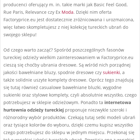
producenci oferujący m. in. takie marki jak Basic Feel Good,
Rue Paris, Relevance czy Ex
Moda
. Dzięki nim oferta
Factoryprice.eu jest dostatecznie zróżnicowana i urozmaicona,
więc łatwo skompletujesz z niej kolekcję tureckich ubrań do
swojego sklepu!
Od czego warto zacząć? Spośród poszczególnych fasonów
tureckiej odzieży wielkim zainteresowaniem w Factoryprice.eu
cieszą się choćby ubrania dresowe. Są wśród nich porządnej
jakości bawełniane bluzy, spodnie dresowe czy
sukienki
, a
także solidnie uszyte komplety dresowe. Oprócz tego znajdują
się tutaj również casualowe bawełniane bluzki, wygodne
sukienki oraz stylowe komplety, czyli absolutnie wszystko, czego
potrzebujesz w sklepie odzieżowym. Ponadto ta
internetowa
hurtownia odzieży tureckiej
proponuje niezwykle szeroki i
różnorodny wybór produktów. Czekają tutaj setki modeli ubrań
oraz tysiące kolorów do wyboru, dzięki czemu kupisz wszystko
czego potrzebujesz do sklepu w jednym miejscu. Przekonaj się
też o wysokiej jakości tureckich ubrań. Powstają one z wysokiej