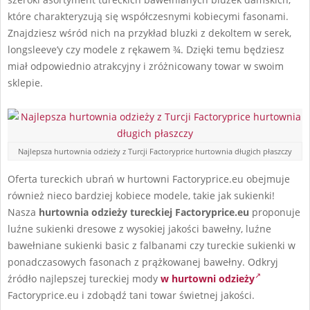
które charakteryzują się współczesnymi kobiecymi fasonami.
Znajdziesz wśród nich na przykład bluzki z dekoltem w serek,
longsleeve’y czy modele z rękawem ¾. Dzięki temu będziesz
miał odpowiednio atrakcyjny i zróżnicowany towar w swoim
sklepie.
Najlepsza hurtownia odzieży z Turcji Factoryprice hurtownia długich płaszczy
Oferta tureckich ubrań w hurtowni Factoryprice.eu obejmuje
również nieco bardziej kobiece modele, takie jak sukienki!
Nasza
hurtownia odzieży tureckiej Factoryprice.eu
proponuje
luźne sukienki dresowe z wysokiej jakości bawełny, luźne
bawełniane sukienki basic z falbanami czy tureckie sukienki w
ponadczasowych fasonach z prążkowanej bawełny. Odkryj
źródło najlepszej tureckiej mody
w hurtowni odzieży
Factoryprice.eu i zdobądź tani towar świetnej jakości.