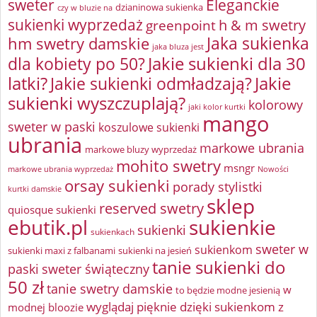
sweter
Eleganckie
dzianinowa sukienka
czy w bluzie na
sukienki wyprzedaż
greenpoint
h & m swetry
Jaka sukienka
hm swetry damskie
jaka bluza jest
Jakie sukienki dla 30
dla kobiety po 50?
latki?
Jakie sukienki odmładzają?
Jakie
sukienki wyszczuplają?
kolorowy
jaki kolor kurtki
mango
sweter w paski
koszulowe sukienki
ubrania
markowe ubrania
markowe bluzy wyprzedaż
mohito swetry
msngr
markowe ubrania wyprzedaż
Nowości
orsay sukienki
porady stylistki
kurtki damskie
sklep
reserved swetry
quiosque sukienki
ebutik.pl
sukienkie
sukienki
sukienkach
sweter w
sukienkom
sukienki maxi z falbanami
sukienki na jesień
tanie sukienki do
paski
sweter świąteczny
50 zł
tanie swetry damskie
w
to będzie modne jesienią
wyglądaj pięknie dzięki sukienkom z
modnej bloozie