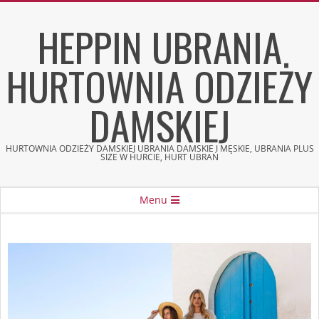
Skip
HEPPIN UBRANIA
to
content
HURTOWNIA ODZIEŻY
DAMSKIEJ
HURTOWNIA ODZIEŻY DAMSKIEJ UBRANIA DAMSKIE I MĘSKIE, UBRANIA PLUS
SIZE W HURCIE, HURT UBRAŃ
Secondary
Menu
Navigation
Menu