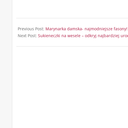
2025-
03-
Previous Post:
Marynarka damska- najmodniejsze fasony!
09
Next Post:
Sukieneczki na wesele – odkryj najbardziej ur