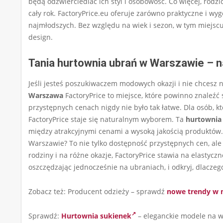
będą odzwierciedlać ich styl i osobowość. Co więcej, rod
cały rok. FactoryPrice.eu oferuje zarówno praktyczne i wyg
najmłodszych. Bez względu na wiek i sezon, w tym miejscu 
design.
Tania hurtownia ubrań w Warszawie – n
Jeśli jesteś poszukiwaczem modowych okazji i nie chcesz
Warszawa
FactoryPrice to miejsce, które powinno znaleźć 
przystępnych cenach nigdy nie było tak łatwe. Dla osób, kt
FactoryPrice staje się naturalnym wyborem. Ta
hurtownia
między atrakcyjnymi cenami a wysoką jakością produktów.
Warszawie? To nie tylko dostępność przystępnych cen, al
rodziny i na różne okazje, FactoryPrice stawia na elastycz
oszczędzając jednocześnie na ubraniach, i odkryj, dlacze
Zobacz też:
Producent odzieży –
sprawdź
nowe trendy w 
Sprawdź:
Hurtownia sukienek
– eleganckie modele na wi