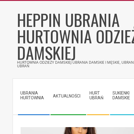
Skip
HEPPIN UBRANIA
to
content
HURTOWNIA ODZIE
DAMSKIEJ
HURTOWNIA ODZIEŻY DAMSKIEJ UBRANIA DAMSKIE I MĘSKIE, UBRANI
UBRAŃ
Secondary
Navigation
UBRANIA
HURT
SUKIENKI
Menu
AKTUALNOŚCI
HURTOWNIA
UBRAŃ
DAMSKIE