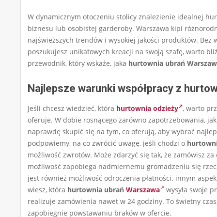
W dynamicznym otoczeniu stolicy znalezienie idealnej h
biznesu lub osobistej garderoby. Warszawa kipi różnorod
najświeższych trendów i wysokiej jakości produktów. Bez w
poszukujesz unikatowych kreacji na swoją szafę, warto bli
przewodnik, który wskaże, jaka
hurtownia ubrań Warsza
Najlepsze warunki współpracy z hurtow
Jeśli chcesz wiedzieć, która
hurtownia odzieży
, warto pr
oferuje. W dobie rosnącego zarówno zapotrzebowania, jak i
naprawdę skupić się na tym, co oferują, aby wybrać najlep
podpowiemy, na co zwrócić uwagę, jeśli chodzi o
hurtown
możliwość zwrotów. Może zdarzyć się tak, że zamówisz za 
możliwość zapobiega nadmiernemu gromadzeniu się rzec
jest również możliwość odroczenia płatności. innym aspekt
wiesz, która
hurtownia ubrań
Warszawa
wysyła swoje pr
realizuje zamówienia nawet w 24 godziny. To świetny czas,
zapobiegnie powstawaniu braków w ofercie.