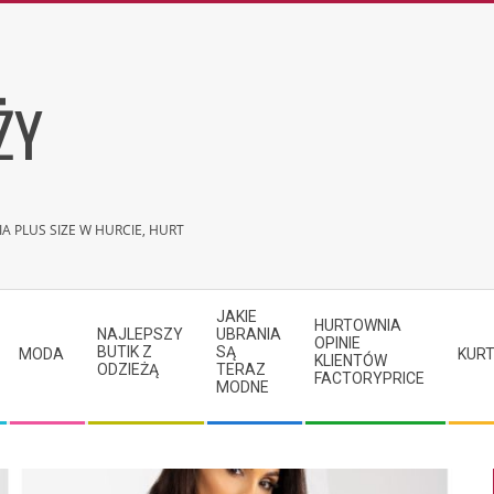
ŻY
A PLUS SIZE W HURCIE, HURT
JAKIE
HURTOWNIA
NAJLEPSZY
UBRANIA
OPINIE
BUTIK Z
SĄ
MODA
KURT
KLIENTÓW
ODZIEŻĄ
TERAZ
FACTORYPRICE
MODNE