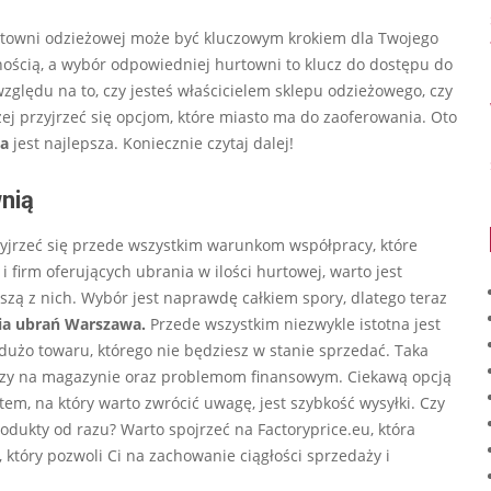
urtowni odzieżowej może być kluczowym krokiem dla Twojego
nością, a wybór odpowiedniej hurtowni to klucz do dostępu do
zględu na to, czy jesteś właścicielem sklepu odzieżowego, czy
żej przyjrzeć się opcjom, które miasto ma do zaoferowania. Oto
wa
jest najlepsza. Koniecznie czytaj dalej!
nią
zyjrzeć się przede wszystkim warunkom współpracy, które
 firm oferujących ubrania w ilości hurtowej, warto jest
szą z nich. Wybór jest naprawdę całkiem spory, dlatego teraz
ia ubrań Warszawa.
Przede wszystkim niezwykle istotna jest
dużo towaru, którego nie będziesz w stanie sprzedać. Taka
zy na magazynie oraz problemom finansowym. Ciekawą opcją
em, na który warto zwrócić uwagę, jest szybkość wysyłki. Czy
odukty od razu? Warto spojrzeć na Factoryprice.eu, która
 który pozwoli Ci na zachowanie ciągłości sprzedaży i