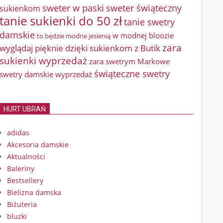
sweter w paski
sweter świąteczny
sukienkom
tanie sukienki do 50 zł
tanie swetry
damskie
w modnej bloozie
to będzie modne jesienią
zara
wyglądaj pięknie dzięki sukienkom z Butik
sukienki wyprzedaż
zara swetrym Markowe
świąteczne swetry
swetry damskie wyprzedaż
HURT UBRAŃ
adidas
Akcesoria damskie
Aktualności
Baleriny
Bestsellery
Bielizna damska
Biżuteria
bluzki