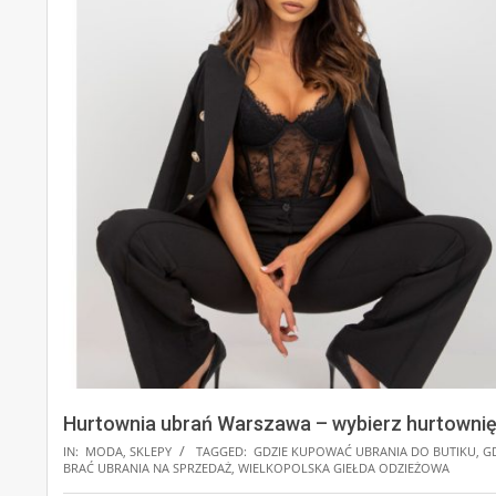
Hurtownia ubrań Warszawa – wybierz hurtownię 
IN:
MODA
,
SKLEPY
TAGGED:
GDZIE KUPOWAĆ UBRANIA DO BUTIKU
,
G
BRAĆ UBRANIA NA SPRZEDAŻ
,
WIELKOPOLSKA GIEŁDA ODZIEŻOWA