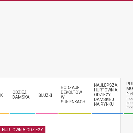
PU
NAJLEPSZA
RODZAJE
MO
HURTOWNIA
ODZIEŻ
DEKOLTÓW
Pud
ODZIEŻY
KI
BLUZKI
DAMSKA
W
mod
DAMSKIEJ
SUKIENKACH
plot
NA RYNKU
mod
HURTOWNIA ODZIEŻY