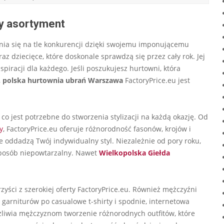
zy asortyment
nia się na tle konkurencji dzięki swojemu imponującemu
raz dziecięce, które doskonale sprawdzą się przez cały rok. Jej
iracji dla każdego. Jeśli poszukujesz hurtowni, która
,
polska hurtownia ubrań Warszawa
FactoryPrice.eu jest
o jest potrzebne do stworzenia stylizacji na każdą okazję. Od
y
, FactoryPrice.eu oferuje różnorodność fasonów, krojów i
 oddadzą Twój indywidualny styl. Niezależnie od pory roku,
 sposób niepowtarzalny. Nawet
Wielkopolska Giełda
zyści z szerokiej oferty FactoryPrice.eu. Również mężczyźni
 garniturów po casualowe t-shirty i spodnie, internetowa
żliwia mężczyznom tworzenie różnorodnych outfitów, które