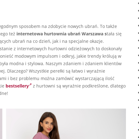
o wygodnym sposobem na zdobycie nowych ubrań. To także
tego też
internetowa hurtownia ubrań Warszawa s
tała się
ych ubrań na co dzień, jak i na specjalne okazje.
ystanie z internetowych hurtowni odzieżowych to doskonały
ponieść modowym impulsom i odkryj, jakie trendy królują w
 była modna i stylowa. Naszym zdaniem i zdaniem klientów
ej. Dlaczego? Wszystkie perełki są łatwo i wyraźnie
mi i bez problemu można zamówić wystarczającą ilość
kie
bestsellery
z hurtowni
są wyraźnie podkreślone, dlatego
dne!