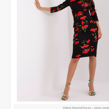
Odkryj FactoryPrice.eu – tanią i mo