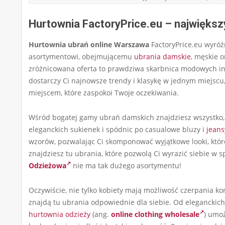
Hurtownia FactoryPrice.eu – najwięks
Hurtownia ubrań online Warszawa
FactoryPrice.eu wyróż
asortymentowi, obejmującemu
ubrania damskie
, męskie o
zróżnicowana oferta to prawdziwa skarbnica modowych insp
dostarczy Ci najnowsze trendy i klasykę w jednym miejscu
miejscem, które zaspokoi Twoje oczekiwania.
Wśród bogatej gamy ubrań damskich znajdziesz wszystko, c
eleganckich sukienek i spódnic po casualowe bluzy i
jeans
wzorów, pozwalając Ci skomponować wyjątkowe looki, które
znajdziesz tu ubrania, które pozwolą Ci wyrazić siebie w
Odzieżowa
nie ma tak dużego asortymentu!
Oczywiście, nie tylko kobiety mają możliwość czerpania kor
znajdą tu ubrania odpowiednie dla siebie. Od eleganckich
hurtownia odzieży
(ang.
online clothing wholesale
) umo