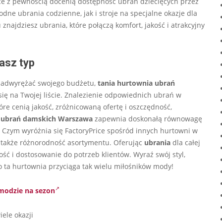
zice z pewnością docenią dostępność ubrań dziecięcych przez
odne ubrania codzienne, jak i stroje na specjalne okazje dla
znajdziesz ubrania, które połączą komfort, jakość i atrakcyjny
asz typ
 nadwyrężać swojego budżetu,
tania hurtownia ubrań
się na Twojej liście. Znalezienie odpowiednich ubrań w
óre cenią jakość, zróżnicowaną ofertę i oszczędność,
 ubrań damskich Warszawa
zapewnia doskonałą równowagę
 Czym wyróżnia się FactoryPrice spośród innych hurtowni w
e także różnorodność asortymentu. Oferując
ubrania
dla całej
ność i dostosowanie do potrzeb klientów. Wyraź swój styl,
go ta hurtownia przyciąga tak wielu miłośników mody!
modzie na sezon
ele okazji