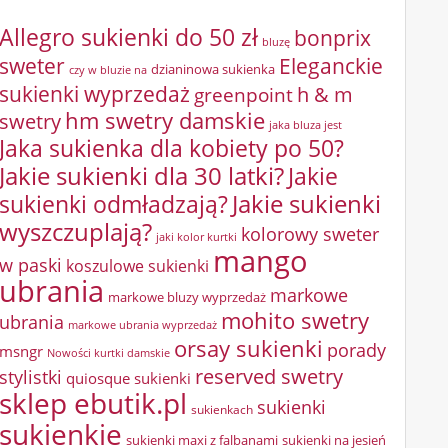
Allegro sukienki do 50 zł
bonprix
bluzę
sweter
Eleganckie
dzianinowa sukienka
czy w bluzie na
sukienki wyprzedaż
greenpoint
h & m
hm swetry damskie
swetry
jaka bluza jest
Jaka sukienka dla kobiety po 50?
Jakie sukienki dla 30 latki?
Jakie
sukienki odmładzają?
Jakie sukienki
wyszczuplają?
kolorowy sweter
jaki kolor kurtki
mango
w paski
koszulowe sukienki
ubrania
markowe
markowe bluzy wyprzedaż
mohito swetry
ubrania
markowe ubrania wyprzedaż
orsay sukienki
porady
msngr
Nowości kurtki damskie
reserved swetry
stylistki
quiosque sukienki
sklep ebutik.pl
sukienki
sukienkach
sukienkie
sukienki maxi z falbanami
sukienki na jesień