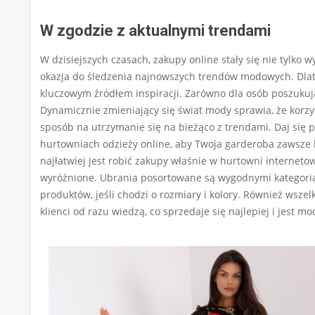
W zgodzie z aktualnymi trendami
W dzisiejszych czasach, zakupy online stały się nie tylk
okazja do śledzenia najnowszych trendów modowych. Dla
kluczowym źródłem inspiracji. Zarówno dla osób poszukując
Dynamicznie zmieniający się świat mody sprawia, że korz
sposób na utrzymanie się na bieżąco z trendami. Daj się 
hurtowniach odzieży online, aby Twoja garderoba zawsze
najłatwiej jest robić zakupy właśnie w hurtowni internetow
wyróżnione. Ubrania posortowane są wygodnymi kategoria
produktów, jeśli chodzi o rozmiary i kolory. Również wszel
klienci od razu wiedzą, co sprzedaje się najlepiej i jest mo