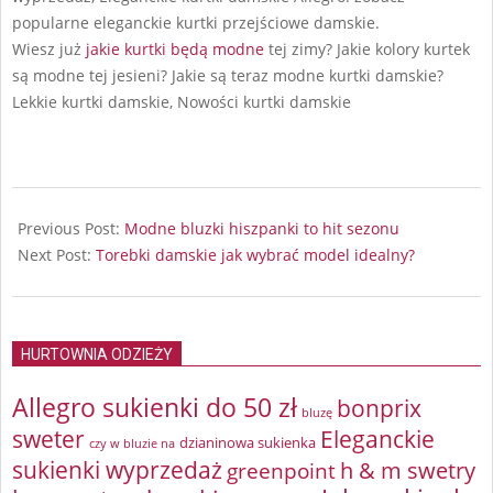
popularne eleganckie kurtki przejściowe damskie.
Wiesz już
jakie kurtki będą modne
tej zimy? Jakie kolory kurtek
są modne tej jesieni? Jakie są teraz modne kurtki damskie?
Lekkie kurtki damskie, Nowości kurtki damskie
2024-
09-
Previous Post:
Modne bluzki hiszpanki to hit sezonu
25
Next Post:
Torebki damskie jak wybrać model idealny?
HURTOWNIA ODZIEŻY
Allegro sukienki do 50 zł
bonprix
bluzę
sweter
Eleganckie
dzianinowa sukienka
czy w bluzie na
sukienki wyprzedaż
greenpoint
h & m swetry