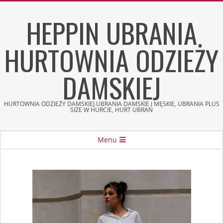
Skip
HEPPIN UBRANIA
to
content
HURTOWNIA ODZIEŻY
DAMSKIEJ
HURTOWNIA ODZIEŻY DAMSKIEJ UBRANIA DAMSKIE I MĘSKIE, UBRANIA PLUS
SIZE W HURCIE, HURT UBRAŃ
Secondary
Menu
Navigation
Menu