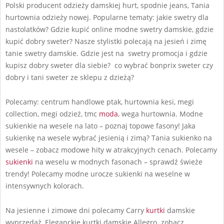
Polski producent odzieży damskiej hurt, spodnie jeans, Tania
hurtownia odzieży nowej. Popularne tematy: jakie swetry dla
nastolatków? Gdzie kupić online modne swetry damskie, gdzie
kupić dobry sweter? Nasze stylistki polecają na jesień i zimę
tanie swetry damskie. Gdzie jest na swetry promocja i gdzie
kupisz dobry sweter dla siebie? co wybrać bonprix sweter czy
dobry i tani sweter ze sklepu z dzieżą?
Polecamy: centrum handlowe ptak, hurtownia kesi, megi
collection, megi odzież, tmc
moda
, wega hurtownia. Modne
sukienkie na wesele na lato – poznaj topowe fasony! Jaka
sukienkę na wesele wybrać jesienią i zimą? Tania sukienko na
wesele – zobacz modowe hity w atrakcyjnych cenach. Polecamy
sukienki
na weselu w modnych fasonach – sprawdź świeże
trendy! Polecamy modne urocze sukienki na weselne w
intensywnych kolorach.
Na jesienne i zimowe dni polecamy Carry
kurtki
damskie
wyprzedaż, Eleganckie kurtki damskie Allegro. zobacz