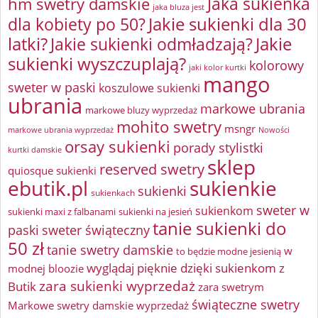
Jaka sukienka
hm swetry damskie
jaka bluza jest
Jakie sukienki dla 30
dla kobiety po 50?
latki?
Jakie sukienki odmładzają?
Jakie
sukienki wyszczuplają?
kolorowy
jaki kolor kurtki
mango
sweter w paski
koszulowe sukienki
ubrania
markowe ubrania
markowe bluzy wyprzedaż
mohito swetry
msngr
markowe ubrania wyprzedaż
Nowości
orsay sukienki
porady stylistki
kurtki damskie
sklep
reserved swetry
quiosque sukienki
ebutik.pl
sukienkie
sukienki
sukienkach
sweter w
sukienkom
sukienki maxi z falbanami
sukienki na jesień
tanie sukienki do
paski
sweter świąteczny
50 zł
tanie swetry damskie
w
to będzie modne jesienią
wyglądaj pięknie dzięki sukienkom z
modnej bloozie
zara sukienki wyprzedaż
Butik
zara swetrym
świąteczne swetry
Markowe swetry damskie wyprzedaż