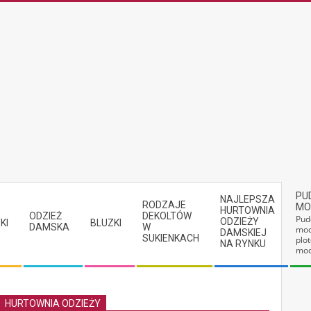
PU
NAJLEPSZA
RODZAJE
MO
HURTOWNIA
ODZIEŻ
DEKOLTÓW
Pud
ODZIEŻY
KI
BLUZKI
DAMSKA
W
mod
DAMSKIEJ
SUKIENKACH
plot
NA RYNKU
mod
HURTOWNIA ODZIEŻY