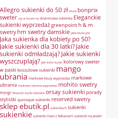
Allegro sukienki do 50 zł
bonprix
bluzę
sweter
Eleganckie
dzianinowa sukienka
czy w bluzie na
sukienki wyprzedaż
greenpoint
h & m
hm swetry damskie
swetry
jaka bluza jest
Jaka sukienka dla kobiety po 50?
Jakie sukienki dla 30 latki?
Jakie
sukienki odmładzają?
Jakie sukienki
wyszczuplają?
kolorowy sweter
jaki kolor kurtki
mango
w paski
koszulowe sukienki
ubrania
markowe
markowe bluzy wyprzedaż
mohito swetry
ubrania
markowe ubrania wyprzedaż
orsay sukienki
porady
msngr
Nowości kurtki damskie
reserved swetry
stylistki
quiosque sukienki
sklep ebutik.pl
sukienki
sukienkach
sukienkie
sukienki maxi z falbanami
sukienki na jesień