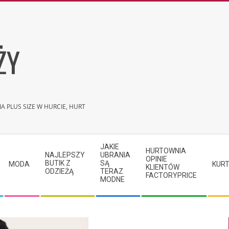
ŻY
A PLUS SIZE W HURCIE, HURT
JAKIE
HURTOWNIA
NAJLEPSZY
UBRANIA
OPINIE
BUTIK Z
SĄ
MODA
KURT
KLIENTÓW
ODZIEŻĄ
TERAZ
FACTORYPRICE
MODNE