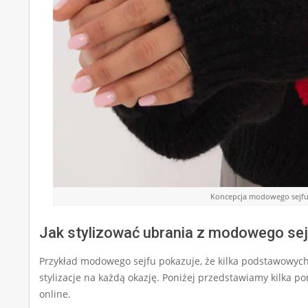
Koncepcja modowego sejfu 
Jak stylizować ubrania z modowego se
Przykład modowego sejfu pokazuje, że kilka podstawowych
stylizacje na każdą okazję. Poniżej przedstawiamy kilka 
online.