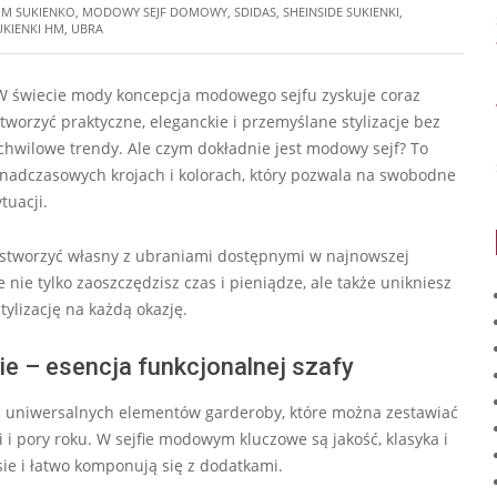
M SUKIENKO
,
MODOWY SEJF DOMOWY
,
SDIDAS
,
SHEINSIDE SUKIENKI
,
UKIENKI HM
,
UBRA
 W świecie mody koncepcja modowego sejfu zyskuje coraz
worzyć praktyczne, eleganckie i przemyślane stylizacje bez
chwilowe trendy. Ale czym dokładnie jest modowy sejf? To
nadczasowych krojach i kolorach, który pozwala na swobodne
tuacji.
k stworzyć własny z ubraniami dostępnymi w najnowszej
 nie tylko zaoszczędzisz czas i pieniądze, ale także unikniesz
lizację na każdą okazję.
e – esencja funkcjonalnej szafy
ja uniwersalnych elementów garderoby, które można zestawiać
 i pory roku. W sejfie modowym kluczowe są jakość, klasyka i
sie i łatwo komponują się z dodatkami.