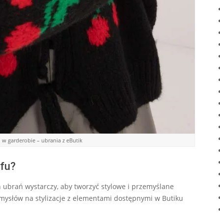
w garderobie – ubrania z eButik
jfu?
 ubrań wystarczy, aby tworzyć stylowe i przemyślane
pomysłów na stylizacje z elementami dostępnymi w Butiku