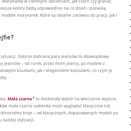
. Marynarka w ciemnych odcieniach, jak czerń czy granat,
niejsze kolory będą odpowiednie na co dzień i pozwolą
e modele marynarek, które są idealne zarówno do pracy, jak i
jfie?
i i sytuacji. Dobrze dobrana para jeansów to obowiązkowy
y jeansów – od rurek, przez mom jeansy, po modele z
owymi bluzkami, jak i eleganckimi koszulami, co czyni je
oby.
nka.
Mała czarna
to doskonały wybór na wieczorne wyjście,
tków mała czarna sukienka może wyglądać klasycznie lub
różnorodne kroje – od klasycznych, dopasowanych modeli po
każdej stylizacji.