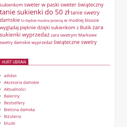
sweter w paski
sweter świąteczny
sukienkom
tanie sukienki do 50 zł
tanie swetry
damskie
w modnej bloozie
to będzie modne jesienią
zara
wyglądaj pięknie dzięki sukienkom z Butik
sukienki wyprzedaż
zara swetrym Markowe
świąteczne swetry
swetry damskie wyprzedaż
HURT UBRAŃ
adidas
Akcesoria damskie
Aktualności
Baleriny
Bestsellery
Bielizna damska
Biżuteria
bluzki