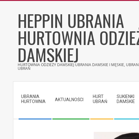
Skip
HEPPIN UBRANIA
to
content
HURTOWNIA ODZIE
DAMSKIEJ
HURTOWNIA ODZIEŻY DAMSKIEJ UBRANIA DAMSKIE I MĘSKIE, UBRANI
UBRAŃ
Secondary
Navigation
UBRANIA
HURT
SUKIENKI
Menu
AKTUALNOŚCI
HURTOWNIA
UBRAŃ
DAMSKIE