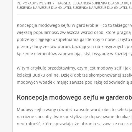
IN:
PORADY STYLISTKI
TAGGED:
ELEGANCKA SUKIENKA DLA 50 LATKI
,
H
SUKIENKA NA WESELE DLA 40 LATKI
,
SUKIENKA NA WESELE DLA 60 LATKI
,
S
Koncepcja modowego sejfu w garderobie – co to takiego?
większą popularność, zwłaszcza wśród osób, które pragną t
potrzeby ciągłego uzupełniania garderoby o nowe, często 
przemyślany zestaw ubrań, bazujących na klasycznych, po
łączenie elementów, zapewniając styl i wygodę w każdej sy
W tym artykule przedstawimy, czym jest modowy sejf i ja
kolekcji Butiku online. Dzięki dobrze skomponowanej szafie
modowych wpadek, mając zawsze pod ręką odpowiednią sty
Koncepcja modowego sejfu w garderobi
Modowy sejf, zwany również capsule wardrobe, to selekc
na różne sposoby, tworząc stylizacje dopasowane do okazji
neutralność, które sprawiają, że ubrania są zawsze na cza