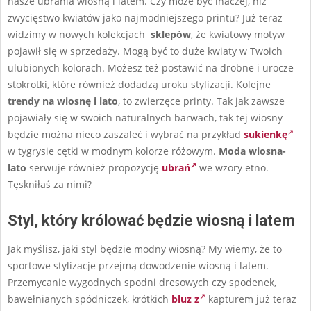
nasze ubrania wiosną i latem. Czy może być inaczej, niż
zwycięstwo kwiatów jako najmodniejszego printu? Już teraz
widzimy w nowych kolekcjach
sklepów
, że kwiatowy motyw
pojawił się w sprzedaży. Mogą być to duże kwiaty w Twoich
ulubionych kolorach. Możesz też postawić na drobne i urocze
stokrotki, które również dodadzą uroku stylizacji. Kolejne
trendy na wiosnę i lato
, to zwierzęce printy. Tak jak zawsze
pojawiały się w swoich naturalnych barwach, tak tej wiosny
będzie można nieco zaszaleć i wybrać na przykład
sukienkę
w tygrysie cętki w modnym kolorze różowym.
Moda wiosna-
lato
serwuje również propozycję
ubrań
we wzory etno.
Tęskniłaś za nimi?
Styl, który królować będzie wiosną i latem
Jak myślisz, jaki styl będzie modny wiosną? My wiemy, że to
sportowe stylizacje przejmą dowodzenie wiosną i latem.
Przemycanie wygodnych spodni dresowych czy spodenek,
bawełnianych spódniczek, krótkich
bluz z
kapturem już teraz