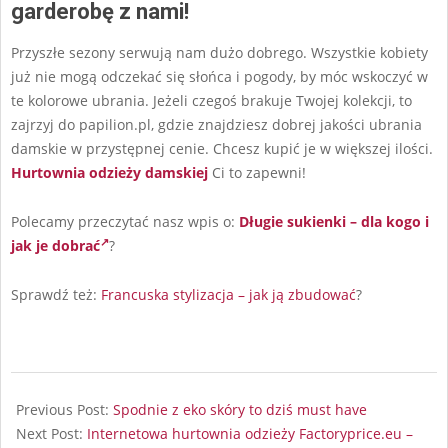
garderobę z nami!
Przyszłe sezony serwują nam dużo dobrego. Wszystkie kobiety
już nie mogą odczekać się słońca i pogody, by móc wskoczyć w
te kolorowe ubrania. Jeżeli czegoś brakuje Twojej kolekcji, to
zajrzyj do papilion.pl, gdzie znajdziesz dobrej jakości ubrania
damskie w przystępnej cenie. Chcesz kupić je w większej ilości.
Hurtownia odzieży damskiej
Ci to zapewni!
Polecamy przeczytać nasz wpis o:
Długie sukienki – dla kogo i
jak je dobrać
?
Sprawdź też:
Francuska stylizacja – jak ją zbudować
?
2026-
02-
Previous Post:
Spodnie z eko skóry to dziś must have
08
Next Post:
Internetowa hurtownia odzieży Factoryprice.eu –