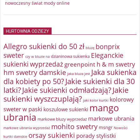
nowoczesny świat mody online
HURTOWNIA ODZIEŻY
Allegro sukienki do 50 zł
bonprix
bluzę
sweter
Eleganckie
dzianinowa sukienka
czy w bluzie na
sukienki wyprzedaż
greenpoint
h & m swetry
Jaka sukienka
hm swetry damskie
jaka bluza jest
Jakie sukienki dla 30
dla kobiety po 50?
latki?
Jakie sukienki odmładzają?
Jakie
sukienki wyszczuplają?
kolorowy
jaki kolor kurtki
mango
sweter w paski
koszulowe sukienki
ubrania
markowe ubrania
markowe bluzy wyprzedaż
mohito swetry
msngr
markowe ubrania wyprzedaż
Nowości
orsay sukienki
porady stylistki
kurtki damskie