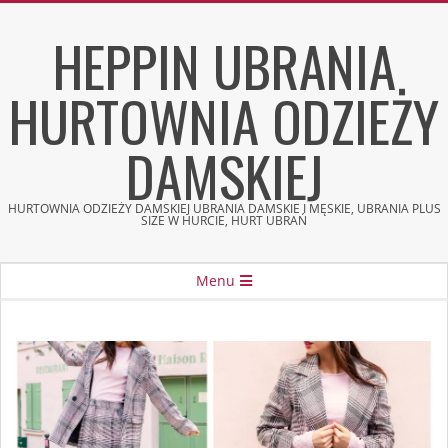
Skip
HEPPIN UBRANIA
to
content
HURTOWNIA ODZIEŻY
DAMSKIEJ
HURTOWNIA ODZIEŻY DAMSKIEJ UBRANIA DAMSKIE I MĘSKIE, UBRANIA PLUS
SIZE W HURCIE, HURT UBRAŃ
Secondary
Menu
Navigation
Menu