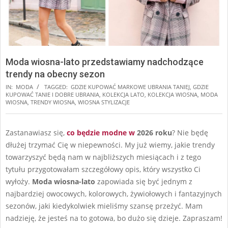
Moda wiosna-lato przedstawiamy nadchodzące
trendy na obecny sezon
IN:
MODA
TAGGED:
GDZIE KUPOWAĆ MARKOWE UBRANIA TANIEJ
,
GDZIE
KUPOWAĆ TANIE I DOBRE UBRANIA
,
KOLEKCJA LATO
,
KOLEKCJA WIOSNA
,
MODA
WIOSNA
,
TRENDY WIOSNA
,
WIOSNA STYLIZACJE
Zastanawiasz się,
co będzie modne w
2026 roku
? Nie będę
dłużej trzymać Cię w niepewności. My już wiemy, jakie trendy
towarzyszyć będą nam w najbliższych miesiącach i z tego
tytułu przygotowałam szczegółowy opis, który wszystko Ci
wyłoży.
Moda wiosna-lato
zapowiada się być jednym z
najbardziej owocowych, kolorowych, żywiołowych i fantazyjnych
sezonów, jaki kiedykolwiek mieliśmy szansę przeżyć. Mam
nadzieję, że jesteś na to gotowa, bo dużo się dzieje. Zapraszam!