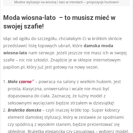
Modne stylizacje na wiosnę i lato w trendach – propozycje hurtowni
Moda wiosna-lato – to musisz mieć w
swojej szafie!
Idąc od ogółu do szczegółu, chciałabym Ci w krótkim skrócie
przedstawić listę topowych ubrań, które
damska moda
wiosna-lato
nam serwuje. Jeżeli jeszcze nie masz ich w swojej
szafie – nic nie szkodzi. Znajdzie je w sklepie internetowym
papilion.pl, który już jest gotowy na nowy sezon.
Mała
czarna
– powraca na salony z wielkim hukiem. Jest
prosta, klasyczna, uniwersalna i wcale nie musi być
dopasowana do ciała. Zaznaczę, że luźny model z
seksownymi wycięciami będzie strzałem w dziesiątkę!
Braletka damska
– czyli inaczej krótki top. Super kobiecy
element damskiej stylizacji, który w zestawie ze spodniami
czy spódnicą z wysokim stanem, będzie prezentować się
obłędnie. Braletka elegancka czy casualowa – wybierz model,