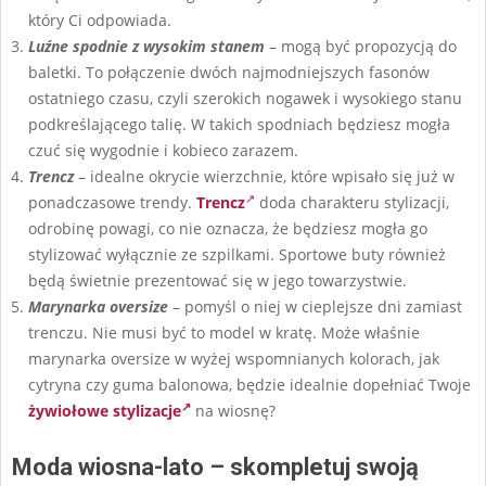
który Ci odpowiada.
Luźne spodnie z wysokim stanem
– mogą być propozycją do
baletki. To połączenie dwóch najmodniejszych fasonów
ostatniego czasu, czyli szerokich nogawek i wysokiego stanu
podkreślającego talię. W takich spodniach będziesz mogła
czuć się wygodnie i kobieco zarazem.
Trencz
– idealne okrycie wierzchnie, które wpisało się już w
ponadczasowe trendy.
Trencz
doda charakteru stylizacji,
odrobinę powagi, co nie oznacza, że będziesz mogła go
stylizować wyłącznie ze szpilkami. Sportowe buty również
będą świetnie prezentować się w jego towarzystwie.
Marynarka oversize
– pomyśl o niej w cieplejsze dni zamiast
trenczu. Nie musi być to model w kratę. Może właśnie
marynarka oversize w wyżej wspomnianych kolorach, jak
cytryna czy guma balonowa, będzie idealnie dopełniać Twoje
żywiołowe stylizacje
na wiosnę?
Moda wiosna-lato – skompletuj swoją