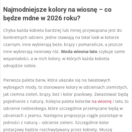
Najmodniejsze kolory na wiosnę – co
będze mdne w 2026 roku?
Chyba każda kobieta bardziej lub mniej przywiązana jest do
konkretnych odcieni. Jedne stawiają na total look w kolorze
czarnym, inne wybierają beże, brązy i pomarańcze, a jeszcze
inne wybierają neonowy róż.
Moda wiosna-lato
szykuje same
wspaniałości, a w nich kolory, w których każda kobieta
odnajdzie siebie.
Pierwsza paleta barw, która ukazała się na światowych
wybiegach mody, to stonowane kolory w odcieniach ziemistych,
jak ciemna zieleń, brązy, beż i kolor piaskowy. Zwiastować będą
pojednanie z naturą. Kolejna paleta kolorów
na wiosnę
i lato, to
odcienie niebieskiego, które szczególnie przemycane będą w
ubraniach z jeansu. Następna propozycja ciągle pozostaje w
jedności z naturą – odcienie zieleni. Szczególnie kolor
pistacjowy będzie rozchwytywany przez kobiety. Muszę