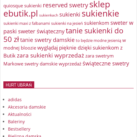
sklep
reserved swetry
quiosque sukienki
ebutik.pl
sukienkie
sukienki
sukienkach
sweter w
sukienkom
sukienki maxi z falbanami
sukienki na jesień
tanie sukienki do
paski
sweter świąteczny
50 zł
tanie swetry damskie
w
to będzie modne jesienią
wyglądaj pięknie dzięki sukienkom z
modnej bloozie
zara sukienki wyprzedaż
Butik
zara swetrym
świąteczne swetry
Markowe swetry damskie wyprzedaż
HURT UBRAŃ
adidas
Akcesoria damskie
Aktualności
Baleriny
Bestsellery
Bielizna damska