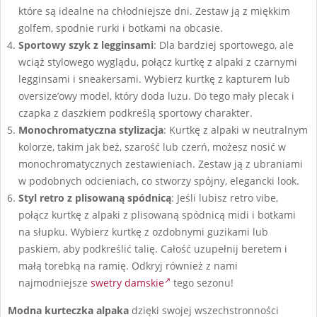
które są idealne na chłodniejsze dni. Zestaw ją z miękkim
golfem, spodnie rurki i botkami na obcasie.
Sportowy szyk z legginsami
: Dla bardziej sportowego, ale
wciąż stylowego wyglądu, połącz kurtkę z alpaki z czarnymi
legginsami i sneakersami. Wybierz kurtkę z kapturem lub
oversize’owy model, który doda luzu. Do tego mały plecak i
czapka z daszkiem podkreślą sportowy charakter.
Monochromatyczna stylizacja
: Kurtkę z alpaki w neutralnym
kolorze, takim jak beż, szarość lub czerń, możesz nosić w
monochromatycznych zestawieniach. Zestaw ją z ubraniami
w podobnych odcieniach, co stworzy spójny, elegancki look.
Styl retro z plisowaną spódnicą
: Jeśli lubisz retro vibe,
połącz kurtkę z alpaki z plisowaną spódnicą midi i botkami
na słupku. Wybierz kurtkę z ozdobnymi guzikami lub
paskiem, aby podkreślić talię. Całość uzupełnij beretem i
małą torebką na ramię. Odkryj również z nami
najmodniejsze
swetry damskie
tego sezonu!
Modna kurteczka alpaka
dzięki swojej wszechstronności