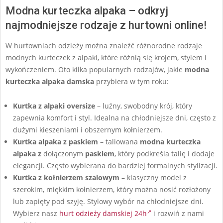
Modna kurteczka alpaka – odkryj
najmodniejsze rodzaje z hurtowni online!
W hurtowniach odzieży można znaleźć różnorodne rodzaje
modnych kurteczek z alpaki, które różnią się krojem, stylem i
wykończeniem. Oto kilka popularnych rodzajów, jakie
modna
kurteczka alpaka damska
przybiera w tym roku:
Kurtka z alpaki oversize
– luźny, swobodny krój, który
zapewnia komfort i styl. Idealna na chłodniejsze dni, często z
dużymi kieszeniami i obszernym kołnierzem.
Kurtka alpaka z paskiem
– taliowana
modna kurteczka
alpaka
z
dołączonym
paskiem
, który podkreśla talię i dodaje
elegancji. Często wybierana do bardziej formalnych stylizacji.
Kurtka z kołnierzem szalowym
– klasyczny model z
szerokim, miękkim kołnierzem, który można nosić rozłożony
lub zapięty pod szyję. Stylowy wybór na chłodniejsze dni.
Wybierz nasz
hurt odzieży damskiej 24h
i rozwiń z nami