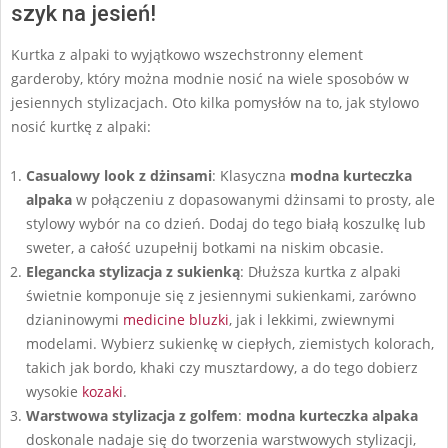
szyk na jesień!
Kurtka z alpaki to wyjątkowo wszechstronny element
garderoby, który można modnie nosić na wiele sposobów w
jesiennych stylizacjach. Oto kilka pomysłów na to, jak stylowo
nosić kurtkę z alpaki:
Casualowy look z dżinsami
: Klasyczna
modna kurteczka
alpaka
w połączeniu z dopasowanymi dżinsami to prosty, ale
stylowy wybór na co dzień. Dodaj do tego białą koszulkę lub
sweter, a całość uzupełnij botkami na niskim obcasie.
Elegancka stylizacja z sukienką
: Dłuższa kurtka z alpaki
świetnie komponuje się z jesiennymi sukienkami, zarówno
dzianinowymi
medicine
bluzki
, jak i lekkimi, zwiewnymi
modelami. Wybierz sukienkę w ciepłych, ziemistych kolorach,
takich jak bordo, khaki czy musztardowy, a do tego dobierz
wysokie
kozaki
.
Warstwowa stylizacja z golfem
:
modna kurteczka alpaka
doskonale nadaje się do tworzenia warstwowych stylizacji,