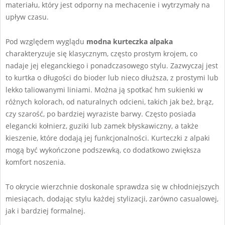
materiału, który jest odporny na mechacenie i wytrzymały na
upływ czasu.
Pod względem wyglądu
modna kurteczka alpaka
charakteryzuje się klasycznym, często prostym krojem, co
nadaje jej eleganckiego i ponadczasowego stylu. Zazwyczaj jest
to kurtka o długości do bioder lub nieco dłuższa, z prostymi lub
lekko taliowanymi liniami. Można ją spotkać hm sukienki w
różnych kolorach, od naturalnych odcieni, takich jak beż, brąz,
czy szarość, po bardziej wyraziste barwy. Często posiada
elegancki kołnierz, guziki lub zamek błyskawiczny, a także
kieszenie, które dodają jej funkcjonalności. Kurteczki z alpaki
mogą być wykończone podszewką, co dodatkowo zwiększa
komfort noszenia.
To okrycie wierzchnie doskonale sprawdza się w chłodniejszych
miesiącach, dodając stylu każdej stylizacji, zarówno casualowej,
jak i bardziej formalnej.