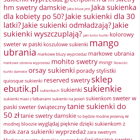
Jaka sukienka
hm swetry damskie
jaka bluza jest
Jakie sukienki dla 30
dla kobiety po 50?
latki?
Jakie sukienki odmładzają?
Jakie
sukienki wyszczuplają?
kolorowy
jaki kolor kurtki
mango
sweter w paski
koszulowe sukienki
ubrania
markowe ubrania
markowe bluzy wyprzedaż
mohito swetry
msngr
markowe ubrania wyprzedaż
Nowości
orsay sukienki
porady stylistki
kurtki damskie
sklep
reserved swetry
quiosque sukienki
ebutik.pl
sukienkie
sukienki
sukienkach
sweter w
sukienkom
sukienki maxi z falbanami
sukienki na jesień
tanie sukienki do
paski
sweter świąteczny
50 zł
tanie swetry damskie
w
to będzie modne jesienią
wyglądaj pięknie dzięki sukienkom z
modnej bloozie
zara sukienki wyprzedaż
Butik
zara swetrym
świąteczne swetry