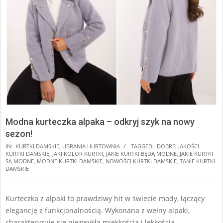
Modna kurteczka alpaka – odkryj szyk na nowy
sezon!
IN:
KURTKI DAMSKIE
,
UBRANIA HURTOWNIA
TAGGED:
DOBREJ JAKOŚCI
KURTKI DAMSKIE
,
JAKI KOLOR KURTKI
,
JAKIE KURTKI BĘDĄ MODNE
,
JAKIE KURTKI
SĄ MODNE
,
MODNE KURTKI DAMSKIE
,
NOWOŚCI KURTKI DAMSKIE
,
TANIE KURTKI
DAMSKIE
Kurteczka z alpaki to prawdziwy hit w świecie mody, łączący
elegancję z funkcjonalnością. Wykonana z wełny alpaki,
charakteryzuje się niezwykłą miękkością i lekkością,