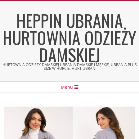
Skip
HEPPIN UBRANIA
to
content
HURTOWNIA ODZIEŻY
DAMSKIEJ
HURTOWNIA ODZIEŻY DAMSKIEJ UBRANIA DAMSKIE I MĘSKIE, UBRANIA PLUS
SIZE W HURCIE, HURT UBRAŃ
Secondary
Menu
Navigation
Menu