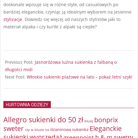
doskonale wpisuje się w różne style, od casualowych po
bardziej eleganckie, czyniąc ją idealnym wyborem na jesienne
stylizacje
. Dowiedz się więcej od naszych stylistów jaki to
materiał alpaka i czy kurtki z alpaki są ciepłe?
2024-
09-
Previous Post:
Jasnoróżowa luźna sukienka z falbaną o
10
długości midi
Next Post:
Włoskie sukienki plażowe na lato – pokaż letni szyk!
HURTOWNIA ODZIEŻY
Allegro sukienki do 50 zł
bonprix
bluzę
sweter
Eleganckie
dzianinowa sukienka
czy w bluzie na
sukienki wyprzedaż
greenpoint
h & m swetry