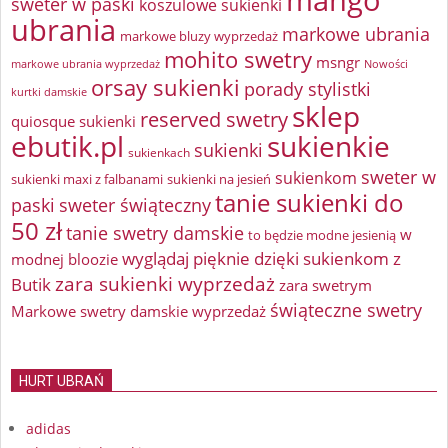
sweter w paski
koszulowe sukienki
ubrania
markowe ubrania
markowe bluzy wyprzedaż
mohito swetry
msngr
markowe ubrania wyprzedaż
Nowości
orsay sukienki
porady stylistki
kurtki damskie
sklep
reserved swetry
quiosque sukienki
ebutik.pl
sukienkie
sukienki
sukienkach
sweter w
sukienkom
sukienki maxi z falbanami
sukienki na jesień
tanie sukienki do
paski
sweter świąteczny
50 zł
tanie swetry damskie
w
to będzie modne jesienią
wyglądaj pięknie dzięki sukienkom z
modnej bloozie
zara sukienki wyprzedaż
Butik
zara swetrym
świąteczne swetry
Markowe swetry damskie wyprzedaż
HURT UBRAŃ
adidas