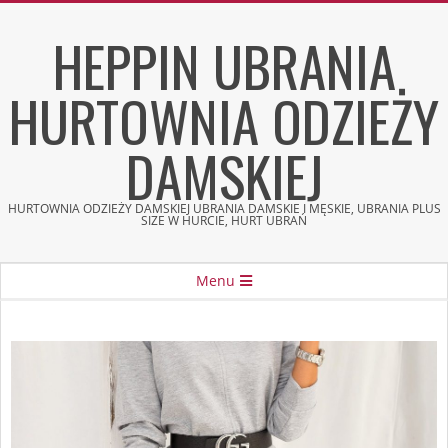
Skip
HEPPIN UBRANIA
to
content
HURTOWNIA ODZIEŻY
DAMSKIEJ
HURTOWNIA ODZIEŻY DAMSKIEJ UBRANIA DAMSKIE I MĘSKIE, UBRANIA PLUS
SIZE W HURCIE, HURT UBRAŃ
Secondary
Menu
Navigation
Menu