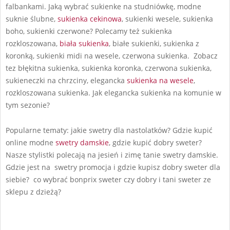
falbankami. Jaką wybrać sukienke na studniówkę, modne
suknie ślubne,
sukienka cekinowa
, sukienki wesele, sukienka
boho, sukienki czerwone? Polecamy też sukienka
rozkloszowana,
biała sukienka
, białe sukienki, sukienka z
koronką, sukienki midi na wesele, czerwona sukienka. Zobacz
tez błękitna sukienka, sukienka koronka, czerwona sukienka,
sukieneczki na chrzciny, elegancka
sukienka na wesele
,
rozkloszowana sukienka. Jak elegancka sukienka na komunie w
tym sezonie?
Popularne tematy: jakie swetry dla nastolatków? Gdzie kupić
online modne
swetry damskie
, gdzie kupić dobry sweter?
Nasze stylistki polecają na jesień i zimę tanie swetry damskie.
Gdzie jest na swetry promocja i gdzie kupisz dobry sweter dla
siebie? co wybrać bonprix sweter czy dobry i tani sweter ze
sklepu z dzieżą?