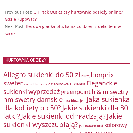
2024-
09-
Previous Post:
CH Ptak Outlet czy hurtownia odzieży online?
29
Gdzie kupować?
Next Post:
Beżowa gładka bluzka na co dzień z dekoltem w
serek
HURTOWNIA ODZIEŻY
Allegro sukienki do 50 zł
bonprix
bluzę
sweter
Eleganckie
dzianinowa sukienka
czy w bluzie na
sukienki wyprzedaż
greenpoint
h & m swetry
Jaka sukienka
hm swetry damskie
jaka bluza jest
Jakie sukienki dla 30
dla kobiety po 50?
latki?
Jakie sukienki odmładzają?
Jakie
sukienki wyszczuplają?
kolorowy
jaki kolor kurtki
mango