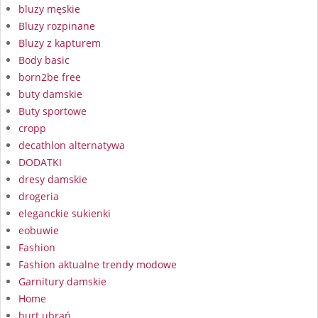
bluzy męskie
Bluzy rozpinane
Bluzy z kapturem
Body basic
born2be free
buty damskie
Buty sportowe
cropp
decathlon alternatywa
DODATKI
dresy damskie
drogeria
eleganckie sukienki
eobuwie
Fashion
Fashion aktualne trendy modowe
Garnitury damskie
Home
hurt ubrań