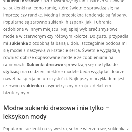
sukienki dresowe
z ażurowymi wycięciami. Bardzo seksowne
są sukienki na jedno ramię, które świetnie sprawdzą się na
imprezę czy randkę. Modną i przepiękną tendencją są falbany.
Popularne są zarówno sukienki hiszpanki jaki i ubrania
ozdobione w innym miejscu. Najlepiej wybierać zmysłowe
modele w czerwonym czy różowym kolorze. Do gustu przypadła
mi
sukienka
z ozdobną falbaną u dołu, szczególnie podoba mi
się model z naszywką w kształcie serca. Świetnie wyglądają
również dobrze dopasowane modele ze zdobieniami na
ramionach.
Sukienki dresowe
sprawdzają się nie tylko do
stylizacji
na co dzień, niektóre modele będą wyglądać dobrze
nawet na specjalne uroczystości. Najlepszym przykładem jest
czerwona
sukienka
o asymetrycznym kroju z dekoltem
biżuteryjnym.
Modne sukienki dresowe i nie tylko –
leksykon mody
Popularne sukienki na sylwestra, suknie wieczorowe, sukienka z