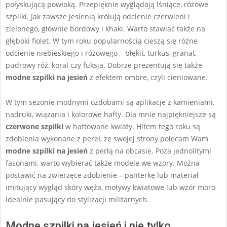
połyskującą powłoką. Przepięknie wyglądają lśniące, różowe
szpilki. Jak zawsze jesienią królują odcienie czerwieni i
zielonego, głównie bordowy i khaki. Warto stawiać także na
głęboki fiolet. W tym roku popularnością cieszą się różne
odcienie niebieskiego i różowego – błękit, turkus, granat,
pudrowy róż, koral czy fuksja. Dobrze prezentują się także
modne szpilki na jesień
z efektem ombre, czyli cieniowane.
W tym sezonie modnymi ozdobami są aplikacje z kamieniami,
nadruki, wiązania i kolorowe hafty. Dla mnie najpiękniejsze są
czerwone szpilki
w haftowane kwiaty. Hitem tego roku są
zdobienia wykonane z pereł, ze swojej strony polecam Wam
modne szpilki na jesień
z perłą na obcasie. Poza jednolitymi
fasonami, warto wybierać także modele we wzory. Można
postawić na zwierzęce zdobienie – panterkę lub materiał
imitujący wygląd skóry węża, motywy kwiatowe lub wzór moro
idealnie pasujący do stylizacji militarnych.
Modne szpilki na jesień i nie tylko