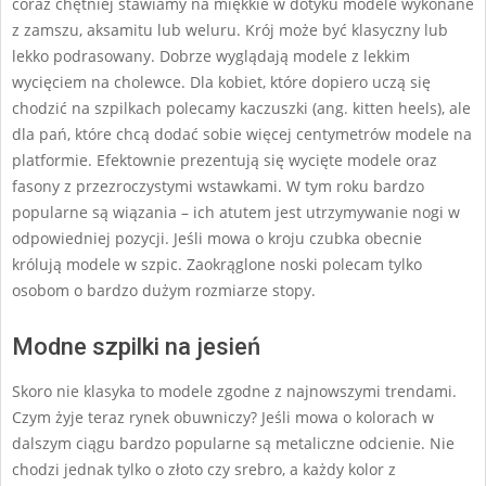
coraz chętniej stawiamy na miękkie w dotyku modele wykonane
z zamszu, aksamitu lub weluru. Krój może być klasyczny lub
lekko podrasowany. Dobrze wyglądają modele z lekkim
wycięciem na cholewce. Dla kobiet, które dopiero uczą się
chodzić na szpilkach polecamy kaczuszki (ang. kitten heels), ale
dla pań, które chcą dodać sobie więcej centymetrów modele na
platformie. Efektownie prezentują się wycięte modele oraz
fasony z przezroczystymi wstawkami. W tym roku bardzo
popularne są wiązania – ich atutem jest utrzymywanie nogi w
odpowiedniej pozycji. Jeśli mowa o kroju czubka obecnie
królują modele w szpic. Zaokrąglone noski polecam tylko
osobom o bardzo dużym rozmiarze stopy.
Modne szpilki na jesień
Skoro nie klasyka to modele zgodne z najnowszymi trendami.
Czym żyje teraz rynek obuwniczy? Jeśli mowa o kolorach w
dalszym ciągu bardzo popularne są metaliczne odcienie. Nie
chodzi jednak tylko o złoto czy srebro, a każdy kolor z