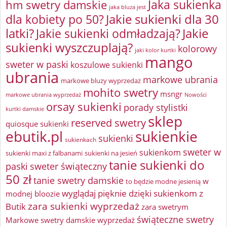
Jaka sukienka
hm swetry damskie
jaka bluza jest
Jakie sukienki dla 30
dla kobiety po 50?
latki?
Jakie sukienki odmładzają?
Jakie
sukienki wyszczuplają?
kolorowy
jaki kolor kurtki
mango
sweter w paski
koszulowe sukienki
ubrania
markowe ubrania
markowe bluzy wyprzedaż
mohito swetry
msngr
markowe ubrania wyprzedaż
Nowości
orsay sukienki
porady stylistki
kurtki damskie
sklep
reserved swetry
quiosque sukienki
ebutik.pl
sukienkie
sukienki
sukienkach
sweter w
sukienkom
sukienki maxi z falbanami
sukienki na jesień
tanie sukienki do
paski
sweter świąteczny
50 zł
tanie swetry damskie
w
to będzie modne jesienią
wyglądaj pięknie dzięki sukienkom z
modnej bloozie
zara sukienki wyprzedaż
Butik
zara swetrym
świąteczne swetry
Markowe swetry damskie wyprzedaż