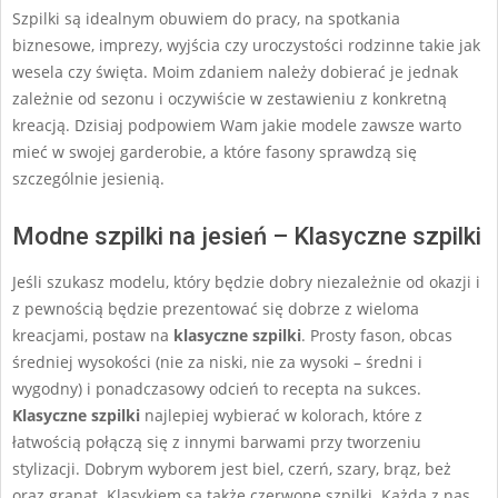
Szpilki są idealnym obuwiem do pracy, na spotkania
biznesowe, imprezy, wyjścia czy uroczystości rodzinne takie jak
wesela czy święta. Moim zdaniem należy dobierać je jednak
zależnie od sezonu i oczywiście w zestawieniu z konkretną
kreacją. Dzisiaj podpowiem Wam jakie modele zawsze warto
mieć w swojej garderobie, a które fasony sprawdzą się
szczególnie jesienią.
Modne szpilki na jesień – Klasyczne szpilki
Jeśli szukasz modelu, który będzie dobry niezależnie od okazji i
z pewnością będzie prezentować się dobrze z wieloma
kreacjami, postaw na
klasyczne szpilki
. Prosty fason, obcas
średniej wysokości (nie za niski, nie za wysoki – średni i
wygodny) i ponadczasowy odcień to recepta na sukces.
Klasyczne szpilki
najlepiej wybierać w kolorach, które z
łatwością połączą się z innymi barwami przy tworzeniu
stylizacji. Dobrym wyborem jest biel, czerń, szary, brąz, beż
oraz granat. Klasykiem są także czerwone szpilki. Każda z nas