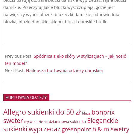
bluzki pasują do, zara bluzki damskie wyprzedaż, fajne bluzki
damskie. Przeczytaj Jakie bluzki wyszczuplają, gdzie jest
największy wybór bluzek, bluzeczki damskie, odpowiednia
bluzka, bluzki damskie sklepu, bluzki damskie butik.
2025-
07-
Previous Post:
Spódnica z eko skóry w stylizacjach – jak nosić
11
ten model?
Next Post:
Najlepsza hurtownia odzieży damskiej
HURTOWNIA ODZIEŻY
Allegro sukienki do 50 zł
bonprix
bluzę
sweter
Eleganckie
dzianinowa sukienka
czy w bluzie na
sukienki wyprzedaż
greenpoint
h & m swetry