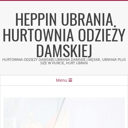
Skip
HEPPIN UBRANIA
to
content
HURTOWNIA ODZIEŻY
DAMSKIEJ
HURTOWNIA ODZIEŻY DAMSKIEJ UBRANIA DAMSKIE I MĘSKIE, UBRANIA PLUS
SIZE W HURCIE, HURT UBRAŃ
Secondary
Menu
Navigation
Menu