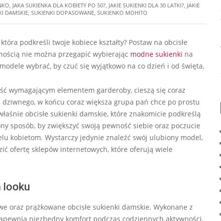
NKO
,
JAKA SUKIENKA DLA KOBIETY PO 50?
,
JAKIE SUKIENKI DLA 30 LATKI?
,
JAKIE
KI DAMSKIE
,
SUKIENKI DOPASOWANE
,
SUKIENKO MOHITO
 która podkreśli twoje kobiece kształty? Postaw na obcisłe
nością nie można przegapić wybierając
modne sukienki
na
modele wybrać, by czuć się wyjątkowo na co dzień i od święta.
dość wymagającym elementem garderoby, cieszą się coraz
dziwnego, w końcu coraz większa grupa pań chce po prostu
właśnie obcisłe sukienki damskie, które znakomicie podkreślą
zony sposób, by zwiększyć swoją pewność siebie oraz poczucie
elu kobietom. Wystarczy jedynie znaleźć swój ulubiony model,
ić ofertę sklepów internetowych, które oferują wiele
 looku
owe oraz prążkowane obcisłe sukienki damskie. Wykonane z
zapewnią niezbędny komfort podczas codziennych aktywności.