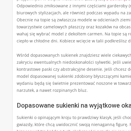
Odpowiednio zmiksowane z innymi częściami garderoby (n
biurowych stylizacjach, ale również podczas wypadu na za
Obecnie na topie są zwłaszcza modele w odcieniach ziemi 
towarzystwie camelowych płaszczy oraz kozaków na obcasie
wahaj się wybrać model z dekoltem carmen. Na topie są r
ciepło w chłodne dni. Kobiece wcięcie w talii podkreślis
Wśród dopasowanych sukienek znajdziesz wiele ciekawyc
zakryciu ewentualnych niedoskonałości sylwetki. Jeśli uwi
kontrastowe paski czy abstrakcyjne desenie. Jeśli chcesz d
model dopasowanej sukienki zdobiony błyszczącymi kamie
wydaniu będą się świetnie prezentować noszone w towarz
narzutek, a nawet rozpinanych bluz.
Dopasowane sukienki na wyjątkowe ok
Sukienki o opinającym kroju to prawdziwy klasyk, jeśli chod
gwiazdy, które chcą uwidocznić swoją nienaganną figurę. 