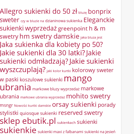
Allegro sukienki do 50 zł
bonprix
bluzę
sweter
Eleganckie
dzianinowa sukienka
czy w bluzie na
sukienki wyprzedaż
greenpoint
h & m
hm swetry damskie
swetry
jaka bluza jest
Jaka sukienka dla kobiety po 50?
Jakie sukienki dla 30 latki?
Jakie
sukienki odmładzają?
Jakie sukienki
wyszczuplają?
kolorowy sweter
jaki kolor kurtki
mango
w paski
koszulowe sukienki
ubrania
markowe
markowe bluzy wyprzedaż
mohito swetry
ubrania
markowe ubrania wyprzedaż
orsay sukienki
porady
msngr
Nowości kurtki damskie
reserved swetry
stylistki
quiosque sukienki
sklep ebutik.pl
sukienki
sukienkach
sukienkie
sukienki maxi z falbanami
sukienki na jesień