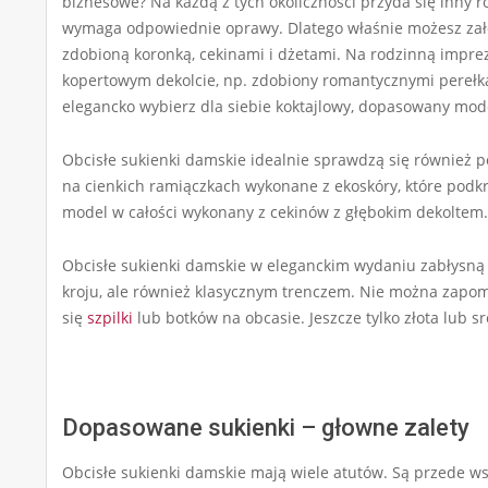
biznesowe? Na każdą z tych okoliczności przyda się inny r
wymaga odpowiednie oprawy. Dlatego właśnie możesz zało
zdobioną koronką, cekinami i dżetami. Na rodzinną impre
kopertowym dekolcie, np. zdobiony romantycznymi perełkam
elegancko wybierz dla siebie koktajlowy, dopasowany mod
Obcisłe sukienki damskie idealnie sprawdzą się również 
na cienkich ramiączkach wykonane z ekoskóry, które podkr
model w całości wykonany z cekinów z głębokim dekoltem
Obcisłe sukienki damskie w eleganckim wydaniu zabłysną 
kroju, ale również klasycznym trenczem. Nie można zapomn
się
szpilki
lub botków na obcasie. Jeszcze tylko złota lub s
Dopasowane sukienki – głowne zalety
Obcisłe sukienki damskie mają wiele atutów. Są przede ws