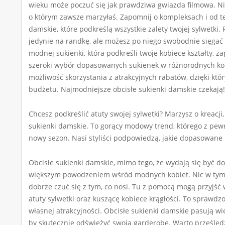
wieku może poczuć się jak prawdziwa gwiazda filmowa. Nie 
o którym zawsze marzyłaś. Zapomnij o kompleksach i od te
damskie, które podkreślą wszystkie zalety twojej sylwetki.
jedynie na randkę, ale możesz po niego swobodnie sięgać ró
modnej sukienki, która podkreśli twoje kobiece kształty, 
szeroki wybór dopasowanych sukienek w różnorodnych kol
możliwość skorzystania z atrakcyjnych rabatów, dzięki 
budżetu. Najmodniejsze obcisłe sukienki damskie czekają!
Chcesz podkreślić atuty swojej sylwetki? Marzysz o kreacji,
sukienki damskie. To gorący modowy trend, którego z pew
nowy sezon. Nasi styliści podpowiedzą, jakie dopasowane 
Obcisłe sukienki damskie, mimo tego, że wydają się być 
większym powodzeniem wśród modnych kobiet. Nic w tym 
dobrze czuć się z tym, co nosi. Tu z pomocą mogą przyjść 
atuty sylwetki oraz kuszącę kobiece krągłości. To sprawd
własnej atrakcyjności. Obcisłe sukienki damskie pasują wi
by skutecznie odświeżyć swoją garderobę. Warto prześledz