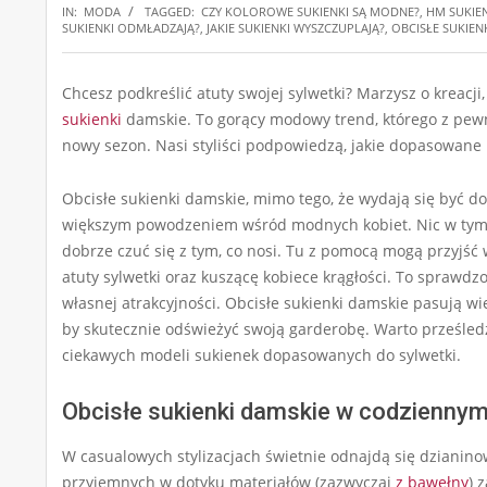
IN:
MODA
TAGGED:
CZY KOLOROWE SUKIENKI SĄ MODNE?
,
HM SUKIE
SUKIENKI ODMŁADZAJĄ?
,
JAKIE SUKIENKI WYSZCZUPLAJĄ?
,
OBCISŁE SUKIEN
Chcesz podkreślić atuty swojej sylwetki? Marzysz o kreacji,
sukienki
damskie. To gorący modowy trend, którego z pew
nowy sezon. Nasi styliści podpowiedzą, jakie dopasowane 
Obcisłe sukienki damskie, mimo tego, że wydają się być 
większym powodzeniem wśród modnych kobiet. Nic w tym 
dobrze czuć się z tym, co nosi. Tu z pomocą mogą przyjść 
atuty sylwetki oraz kuszącę kobiece krągłości. To sprawd
własnej atrakcyjności. Obcisłe sukienki damskie pasują wi
by skutecznie odświeżyć swoją garderobę. Warto prześledz
ciekawych modeli sukienek dopasowanych do sylwetki.
Obcisłe sukienki damskie w codziennym
W casualowych stylizacjach świetnie odnajdą się dzianin
przyjemnych w dotyku materiałów (zazwyczaj
z bawełny
) 