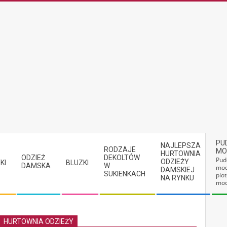
PU
NAJLEPSZA
RODZAJE
MO
HURTOWNIA
ODZIEŻ
DEKOLTÓW
Pud
ODZIEŻY
KI
BLUZKI
DAMSKA
W
mod
DAMSKIEJ
SUKIENKACH
plot
NA RYNKU
mod
HURTOWNIA ODZIEŻY