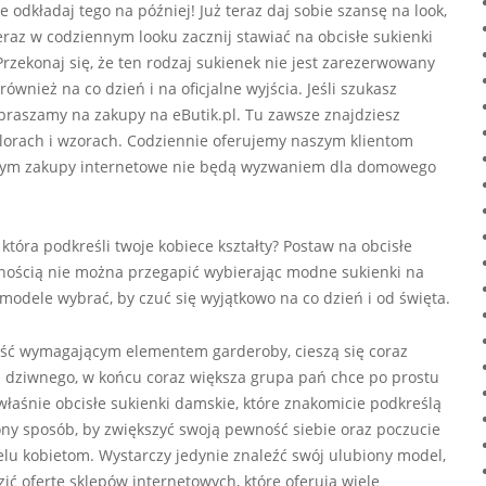
odkładaj tego na później! Już teraz daj sobie szansę na look,
raz w codziennym looku zacznij stawiać na obcisłe sukienki
 Przekonaj się, że ten rodzaj sukienek nie jest zarezerwowany
wnież na co dzień i na oficjalne wyjścia. Jeśli szukasz
zapraszamy na zakupy na eButik.pl. Tu zawsze znajdziesz
orach i wzorach. Codziennie oferujemy naszym klientom
którym zakupy internetowe nie będą wyzwaniem dla domowego
 która podkreśli twoje kobiece kształty? Postaw na obcisłe
nością nie można przegapić wybierając modne sukienki na
modele wybrać, by czuć się wyjątkowo na co dzień i od święta.
dość wymagającym elementem garderoby, cieszą się coraz
dziwnego, w końcu coraz większa grupa pań chce po prostu
właśnie obcisłe sukienki damskie, które znakomicie podkreślą
zony sposób, by zwiększyć swoją pewność siebie oraz poczucie
elu kobietom. Wystarczy jedynie znaleźć swój ulubiony model,
ić ofertę sklepów internetowych, które oferują wiele