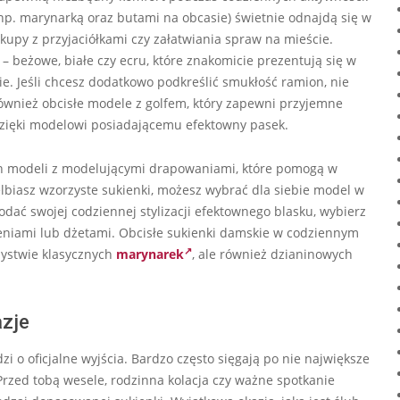
p. marynarką oraz butami na obcasie) świetnie odnajdą się w
kupy z przyjaciółkami czy załatwiania spraw na mieście.
– beżowe, białe czy ecru, które znakomicie prezentują się w
. Jeśli chcesz dodatkowo podkreślić smukłość ramion, nie
ównież obcisłe modele z golfem, który zapewni przyjemne
z dzięki modelowi posiadającemu efektowny pasek.
h modeli z modelującymi drapowaniami, które pomogą w
elbiasz wzorzyste sukienki, możesz wybrać dla siebie model w
odać swojej codziennej stylizacji efektownego blasku, wybierz
niami lub dżetami. Obcisłe sukienki damskie w codziennym
ystwie klasycznych
marynarek
, ale również dzianinowych
azje
zi o oficjalne wyjścia. Bardzo często sięgają po nie największe
Przed tobą wesele, rodzinna kolacja czy ważne spotkanie