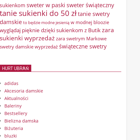
sweter w paski
sweter świąteczny
sukienkom
tanie sukienki do 50 zł
tanie swetry
damskie
w modnej bloozie
to będzie modne jesienią
zara
wyglądaj pięknie dzięki sukienkom z Butik
sukienki wyprzedaż
zara swetrym Markowe
świąteczne swetry
swetry damskie wyprzedaż
HURT UBRAŃ
adidas
Akcesoria damskie
Aktualności
Baleriny
Bestsellery
Bielizna damska
Biżuteria
bluzki