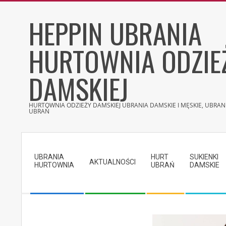
Skip
HEPPIN UBRANIA
to
content
HURTOWNIA ODZIE
DAMSKIEJ
HURTOWNIA ODZIEŻY DAMSKIEJ UBRANIA DAMSKIE I MĘSKIE, UBRANI
UBRAŃ
Secondary
Navigation
UBRANIA
HURT
SUKIENKI
Menu
AKTUALNOŚCI
HURTOWNIA
UBRAŃ
DAMSKIE