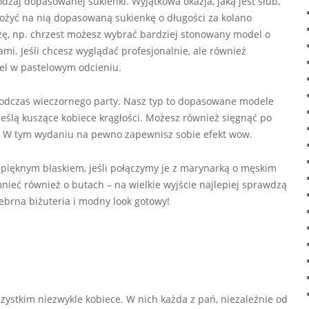
odzaj dopasowanej sukienki. Wyjątkowa okazja, jaką jest ślub,
żyć na nią dopasowaną sukienkę o długości za kolano
zę, np. chrzest możesz wybrać bardziej stonowany model o
i. Jeśli chcesz wyglądać profesjonalnie, ale również
el w pastelowym odcieniu.
podczas wieczornego party. Nasz typ to dopasowane modele
eślą kuszące kobiece krągłości. Możesz również sięgnąć po
. W tym wydaniu na pewno zapewnisz sobie efekt wow.
pięknym blaskiem, jeśli połączymy je z marynarką o męskim
ieć również o butach – na wielkie wyjście najlepiej sprawdzą
rebrna biżuteria i modny look gotowy!
zystkim niezwykle kobiece. W nich każda z pań, niezależnie od