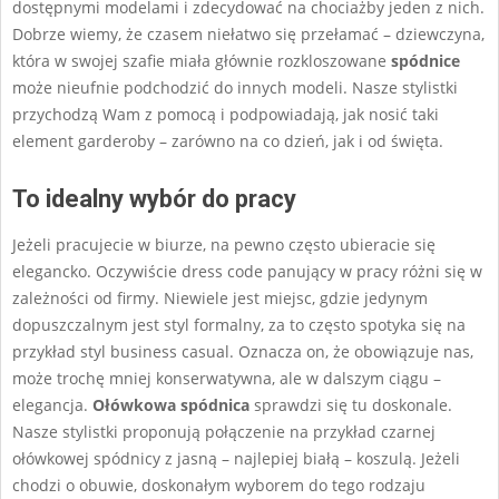
dostępnymi modelami i zdecydować na chociażby jeden z nich.
Dobrze wiemy, że czasem niełatwo się przełamać – dziewczyna,
która w swojej szafie miała głównie rozkloszowane
spódnice
może nieufnie podchodzić do innych modeli. Nasze stylistki
przychodzą Wam z pomocą i podpowiadają, jak nosić taki
element garderoby – zarówno na co dzień, jak i od święta.
To idealny wybór do pracy
Jeżeli pracujecie w biurze, na pewno często ubieracie się
elegancko. Oczywiście dress code panujący w pracy różni się w
zależności od firmy. Niewiele jest miejsc, gdzie jedynym
dopuszczalnym jest styl formalny, za to często spotyka się na
przykład styl business casual. Oznacza on, że obowiązuje nas,
może trochę mniej konserwatywna, ale w dalszym ciągu –
elegancja.
Ołówkowa spódnica
sprawdzi się tu doskonale.
Nasze stylistki proponują połączenie na przykład czarnej
ołówkowej spódnicy z jasną – najlepiej białą – koszulą. Jeżeli
chodzi o obuwie, doskonałym wyborem do tego rodzaju