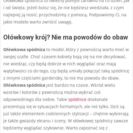
Ołówkowa spódnica to świetny pomysł zarówno na co dzień, jak
i od święta. Jeżeli boisz się, że nie będziesz wiedziała, z czym
najlepiej ją nosić, przychodzimy z pomocą. Podpowiemy Ci, na
jakie modele warto zwrócić uwagę.
Ołówkowy krój? Nie ma powodów do obaw
Ołówkowa spódnica
to model, który z pewnością warto mieć w
swojej szafie. Choć czasem kobiety boją się na nie decydować,
nie wiedząc, czy będą dobrze w nich wyglądać oraz mają
wątpliwości co do tego, czy będą umiały połączyć taką spódnicę
z innymi częściami garderoby, to nie ma powodu do obaw.
Ołówkowa spódnica
jest bardzo na czasie. Wśród wielu
wzorów i kolorów z pewnością można wybrać coś
odpowiedniego dla siebie. Takie
spódnice
doskonale
prezentują się w sytuacjach formalnych, ale nie tylko. Dziś są
już także elementem codziennych stylizacji – chętnie wybierają
je także gwiazdy ekranu i sceny. W ołówkowej spódnicy zawsze
będziemy wyglądać szykownie. Warto zapoznać się z