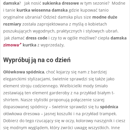
damska
? Jak nosić
sukienka dresowe
w tym sezonie? Modne
i tanie
kurtka wiosenna damska
gdzie kupować tanio
oryginalne ubrania? Odzież damska plus size
modne duże
rozmiary
została zaprojektowana z myślą o kobietach
poszukujących wygodnych, praktycznych i stylowych ubrań.
Jak złamać
dress code
i czy to w ogóle możliwe? ciepła
damska
zimowa
kurtka
z wyprzedaży,
Wypróbuj ją na co dzień
Ołówkowa spódnica
, choć kojarzy się nam z bardziej
eleganckimi stylizacjami, świetnie sprawdzi się także jako
element stroju codziennego. Wielbicielki mody śmiało
zestawiają ten element garderoby z na przykład białym t-
shirtem. Nasze stylistki proponują połączenie szarej
dopasowanej spódnicy – świetnie sprawdzi się tu
spódnica
ołówkowa dresowa – jasnej koszulki i na przykład trampek.
Dobierz do tego rzucający się w oczy, kolorowy naszyjnik i ciesz
się modnym wyglądem, który zwróci uwagę wszystkich. Inne