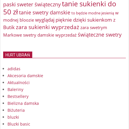
tanie sukienki do
paski
sweter świąteczny
50 zł
tanie swetry damskie
w
to będzie modne jesienią
wyglądaj pięknie dzięki sukienkom z
modnej bloozie
zara sukienki wyprzedaż
Butik
zara swetrym
świąteczne swetry
Markowe swetry damskie wyprzedaż
HURT UBRAŃ
adidas
Akcesoria damskie
Aktualności
Baleriny
Bestsellery
Bielizna damska
Biżuteria
bluzki
Bluzki basic