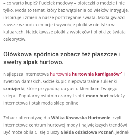
– co warto kupić? Pudelek modowy – ploteczki o modzie i nie
tylko. Moda to temat, który bez wątpienia od wieków intryguje,
inspiruje i zmienia nasze postrzeganie świata. Moda gwiazd
zawsze wzbudza emocje i wywołuje plotki w nie tylko w
kuluarach. Najciekawsze plotki z wybiegów i pl otki ze świata
celebrytów.
Ołówkowa spódnica zobacz też płaszcze i
swetry
alpak
hurtowo.
Najlepsza internetowa
hurtownia
hurtownia kardiganów
i
swetrów damskich. Gdzie kupić niepowtarzalne sukienki
szmizjerki
, które przypadną do gustu klientkom Twojego
sklepu. Popularny ostatnio czarny t shirt
moon hurt
odzieży
internetowa i ptak moda sklep online.
Zobacz alternatywę dla
Wólka
Kosowska Hurtownie
czyli
internetowe centrum hurtowej mody i największych trendów!
Być może obiła Ci się o uszy
Giełda
odzieżowa Poznań
, jednak