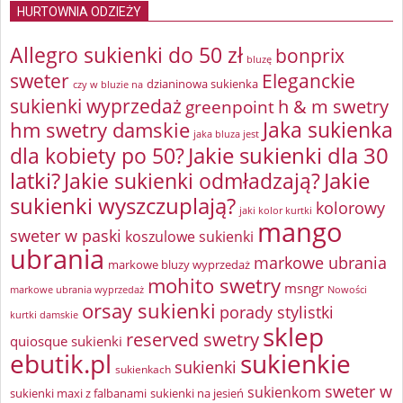
HURTOWNIA ODZIEŻY
Allegro sukienki do 50 zł
bonprix
bluzę
sweter
Eleganckie
dzianinowa sukienka
czy w bluzie na
sukienki wyprzedaż
greenpoint
h & m swetry
Jaka sukienka
hm swetry damskie
jaka bluza jest
Jakie sukienki dla 30
dla kobiety po 50?
latki?
Jakie sukienki odmładzają?
Jakie
sukienki wyszczuplają?
kolorowy
jaki kolor kurtki
mango
sweter w paski
koszulowe sukienki
ubrania
markowe ubrania
markowe bluzy wyprzedaż
mohito swetry
msngr
markowe ubrania wyprzedaż
Nowości
orsay sukienki
porady stylistki
kurtki damskie
sklep
reserved swetry
quiosque sukienki
ebutik.pl
sukienkie
sukienki
sukienkach
sweter w
sukienkom
sukienki maxi z falbanami
sukienki na jesień