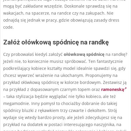
mogą być zakładane wszędzie. Doskonale sprawdzą się na
wakacjach, na spacerze, na randce czy na zakupach. Nie
odnajdą się jednak w pracy, gdzie obowiązują zasady dress
code.
Załóż ołówkową spódnicę na randkę
Czy probowałaś kiedyś założyć
ołówkową spódnicę
na randkę?
Jeżeli nie, to koniecznie musisz spróbować. Ten fantastycznie
podkreślający kobiece kształty model idealnie spawdzi się, gdy
chcesz wywrzeć wrażenie na ukochanym. Proponujemy na
przykład ołówkową spódnicę w kolorze bordowym. Zestawisz ją
na przykład z dopasowanym czarnym topem oraz
ramoneską
– taka stylizacja będzie wyglądać nie tylko kobieco, ale też
megamodnie. Inny pomysł to chociażby dobranie do takiej
spódnicy bluzki z rękawkiem trzy czwarte i dekoltem. Strój
wydaje się wtedy bardzo prosty, ale jeżeli zdecydujesz się na
przykład na dodatek w postaci interesującego naszyjnika, na