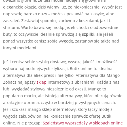
uważano głównie, że taki model nadaje się głównie na
eleganckie okazje, dziś wiemy już, że niekoniecznie. Wybór jest
naprawdę bardzo duży – możesz postawić na klasykę, albo
zaszaleć. Zestawiaj spódnicę zarówno z koszulami, jak i t-
shirtami. Warto bawić się modą. Jeżeli chodzi o odpowiednie
buty, to oczywiście idealnie sprawdzą się
szpilki
, ale jeżeli
ponad wszystko cenisz sobie wygodę, zastanów się także nad
innymi modelami.
Jeśli cenisz sobie szybką dostawę, wysoką jakość i możliwość
wyboru najmodniejszych stylizacji, Butik online to idealna
alternatywa dla aliex press i nie tylko. Alternatywa dla Mango –
Zobacz najlepszy
sklep
internetowy z ubraniami. Każda z nas
lubi wyglądać stylowo, niezależnie od okazji. Mango to
popularna marka, ale istnieją alternatywy, które oferują równie
atrakcyjne ubrania, często w bardziej przystępnych cenach.
Jeśli szukasz mango sklep internetowy, który łączy modę z
wygodą zakupów online, koniecznie sprawdź ofertę Butik
online. Nie przegap:
Szaleństwo wyprzedaży w sklepach online