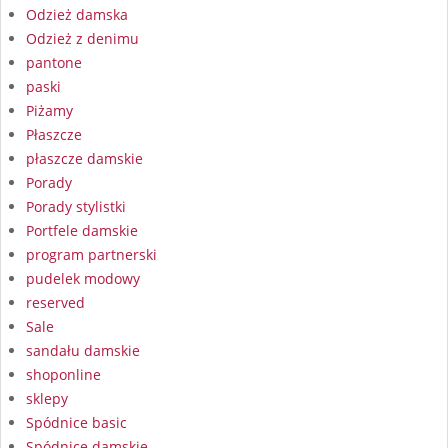
Odzież damska
Odzież z denimu
pantone
paski
Piżamy
Płaszcze
płaszcze damskie
Porady
Porady stylistki
Portfele damskie
program partnerski
pudelek modowy
reserved
Sale
sandału damskie
shoponline
sklepy
Spódnice basic
Spódnice damskie