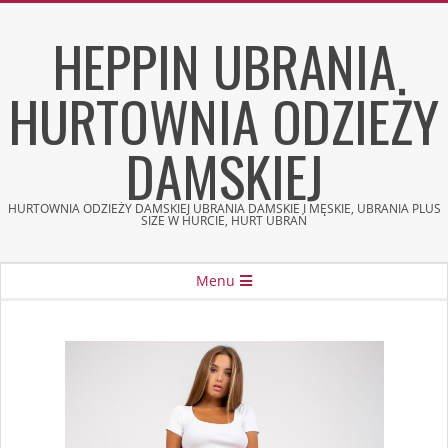
Skip
HEPPIN UBRANIA
to
content
HURTOWNIA ODZIEŻY
DAMSKIEJ
HURTOWNIA ODZIEŻY DAMSKIEJ UBRANIA DAMSKIE I MĘSKIE, UBRANIA PLUS
SIZE W HURCIE, HURT UBRAŃ
Secondary
Menu
Navigation
Menu