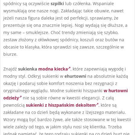
spódnicy są oczywiście
szpilki
lub czółenka. Wspaniale
wysmuklają one nasze nogi. Zakładając takie obuwie, nawet
jeżeli nasza figura daleka jest od perfekcji, sprawiamy, że
prezentuje się ona znacznie lepiej. Nogi wydają się dłuższe, a
my same – smuklejsze. Choć trendy zmieniają się szybko,
zestaw złożony z ołówkowej spódnicy, koszuli oraz butów na
obcasie to klasyka, która sprawdzi się zawsze, szczególnie w
biurze.
Znajdź
sukienka
modna kiecka
, które zapewniają wygodę i
modny styl. Odkryj sukienki w
ehurtowni
na absolutnie każdą
okazję i podaruj sobie komfort noszenia bez rezygnacji z
oryginalnego wyglądu. Modne sukienki hiszpanki
w hurtowni
odzieży
nie są sobie równe w kwestii elegancji. Z całą
pewnością
sukienki z hiszpańskim dekoltem
, które są
zakładane na co dzień będą wykonane z lżejszego materiału.
Wzory mogą być bardzo żywe, ale także stosowane w tej kwestii
wiele zależy od tego, w jakim stylu nosi się klientka. Trzeba
jednak pamiętać, że tego rodzaju sukienki na co dzień hurt nie