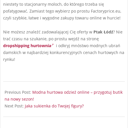
niestety to stacjonarny moloch, do którego trzeba się
pofatygować. Zamiast tego wybierz po prostu Factoryprice.eu,
czyli szybkie, łatwe i wygodne zakupy towaru online w hurcie!
Nie możesz znaleźć zadowalającej Cię oferty w
Ptak
Łódź
? Nie
trać czasu na szukanie, po prostu wejdź na stronę
dropshipping hurtownia
i odkryj mnóstwo modnych ubrań
damskich w najbardziej konkurencyjnych cenach hurtowych na
rynku!
2024-
12-
Previous Post:
Modna hurtowa odzież online – przygotuj butik
17
na nowy sezon!
Next Post:
Jaka sukienka do Twojej figury?