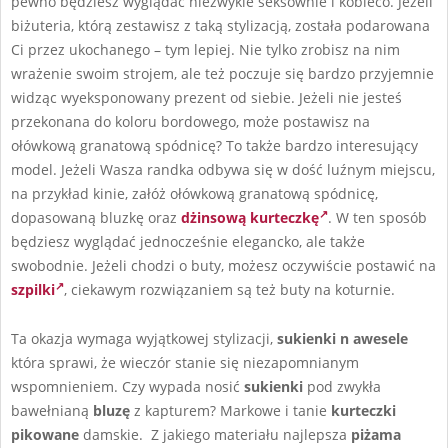
pewno będziesz wyglądać niezwykle seksownie i kobieco. Jeżeli
biżuteria, którą zestawisz z taką stylizacją, została podarowana
Ci przez ukochanego – tym lepiej. Nie tylko zrobisz na nim
wrażenie swoim strojem, ale też poczuje się bardzo przyjemnie
widząc wyeksponowany prezent od siebie. Jeżeli nie jesteś
przekonana do koloru bordowego, może postawisz na
ołówkową granatową spódnicę? To także bardzo interesujący
model. Jeżeli Wasza randka odbywa się w dość luźnym miejscu,
na przykład kinie, załóż ołówkową granatową spódnicę,
dopasowaną bluzkę oraz
dżinsową kurteczkę
. W ten sposób
będziesz wyglądać jednocześnie elegancko, ale także
swobodnie. Jeżeli chodzi o buty, możesz oczywiście postawić na
szpilki
, ciekawym rozwiązaniem są też buty na koturnie.
Ta okazja wymaga wyjątkowej stylizacji,
sukienki n awesele
która sprawi, że wieczór stanie się niezapomnianym
wspomnieniem. Czy wypada nosić
sukienki
pod zwykła
bawełnianą
bluzę
z kapturem? Markowe i tanie
kurteczki
pikowane
damskie. Z jakiego materiału najlepsza
piżama