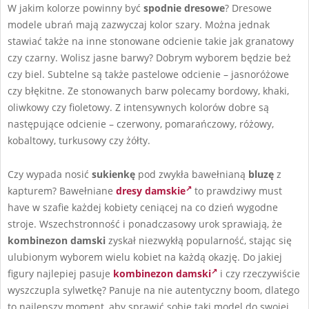
W jakim kolorze powinny być
spodnie dresowe
? Dresowe
modele ubrań mają zazwyczaj kolor szary. Można jednak
stawiać także na inne stonowane odcienie takie jak granatowy
czy czarny. Wolisz jasne barwy? Dobrym wyborem będzie beż
czy biel. Subtelne są także pastelowe odcienie – jasnoróżowe
czy błękitne. Ze stonowanych barw polecamy bordowy, khaki,
oliwkowy czy fioletowy. Z intensywnych kolorów dobre są
następujące odcienie – czerwony, pomarańczowy, różowy,
kobaltowy, turkusowy czy żółty.
Czy wypada nosić
sukienkę
pod zwykła bawełnianą
bluzę
z
kapturem? Bawełniane
dresy damskie
to prawdziwy must
have w szafie każdej kobiety ceniącej na co dzień wygodne
stroje. Wszechstronność i ponadczasowy urok sprawiają, że
kombinezon damski
zyskał niezwykłą popularność, stając się
ulubionym wyborem wielu kobiet na każdą okazję. Do jakiej
figury najlepiej pasuje
kombinezon damski
i czy rzeczywiście
wyszczupla sylwetkę? Panuje na nie autentyczny boom, dlatego
to najlepszy moment, aby sprawić sobie taki model do swojej