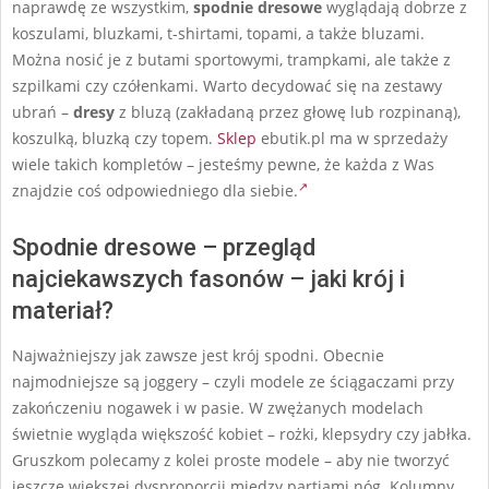
naprawdę ze wszystkim,
spodnie dresowe
wyglądają dobrze z
koszulami, bluzkami, t-shirtami, topami, a także bluzami.
Można nosić je z butami sportowymi, trampkami, ale także z
szpilkami czy czółenkami. Warto decydować się na zestawy
ubrań –
dresy
z bluzą (zakładaną przez głowę lub rozpinaną),
koszulką, bluzką czy topem.
Sklep
ebutik.pl ma w sprzedaży
wiele takich kompletów – jesteśmy pewne, że każda z Was
znajdzie coś odpowiedniego dla siebie.
Spodnie dresowe – przegląd
najciekawszych fasonów – jaki krój i
materiał?
Najważniejszy jak zawsze jest krój spodni. Obecnie
najmodniejsze są joggery – czyli modele ze ściągaczami przy
zakończeniu nogawek i w pasie. W zwężanych modelach
świetnie wygląda większość kobiet – rożki, klepsydry czy jabłka.
Gruszkom polecamy z kolei proste modele – aby nie tworzyć
jeszcze większej dysproporcji między partiami nóg. Kolumny