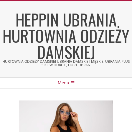
Skip
HEPPIN UBRANIA
to
content
HURTOWNIA ODZIEŻY
DAMSKIEJ
HURTOWNIA ODZIEŻY DAMSKIEJ UBRANIA DAMSKIE I MĘSKIE, UBRANIA PLUS
SIZE W HURCIE, HURT UBRAŃ
Secondary
Menu
Navigation
Menu