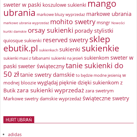
mango
sweter w paski
koszulowe sukienki
ubrania
markowe ubrania
markowe bluzy wyprzedaż
mohito swetry
msngr
markowe ubrania wyprzedaż
Nowości
orsay sukienki
porady stylistki
kurtki damskie
sklep
reserved swetry
quiosque sukienki
ebutik.pl
sukienkie
sukienki
sukienkach
sweter w
sukienkom
sukienki maxi z falbanami
sukienki na jesień
tanie sukienki do
paski
sweter świąteczny
50 zł
tanie swetry damskie
w
to będzie modne jesienią
wyglądaj pięknie dzięki sukienkom z
modnej bloozie
zara sukienki wyprzedaż
Butik
zara swetrym
świąteczne swetry
Markowe swetry damskie wyprzedaż
HURT UBRAŃ
adidas