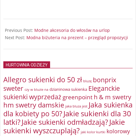
2025-
07-
Previous Post:
Modne akcesoria do włosów na urlop
20
Next Post:
Modna biżuteria na prezent – przegląd propozycji
HURTOWNIA ODZIEŻY
Allegro sukienki do 50 zł
bonprix
bluzę
sweter
Eleganckie
dzianinowa sukienka
czy w bluzie na
sukienki wyprzedaż
greenpoint
h & m swetry
Jaka sukienka
hm swetry damskie
jaka bluza jest
Jakie sukienki dla 30
dla kobiety po 50?
latki?
Jakie sukienki odmładzają?
Jakie
sukienki wyszczuplają?
kolorowy
jaki kolor kurtki