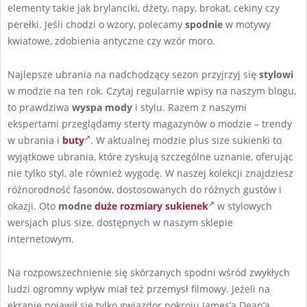
elementy takie jak brylanciki, dżety, napy, brokat, cekiny czy
perełki. Jeśli chodzi o wzory, polecamy
spodnie
w motywy
kwiatowe, zdobienia antyczne czy wzór moro.
Najlepsze ubrania na nadchodzący sezon przyjrzyj się
stylowi
w modzie na ten rok. Czytaj regularnie wpisy na naszym blogu,
to prawdziwa
wyspa mody
i stylu. Razem z naszymi
ekspertami przeglądamy sterty magazynów o modzie – trendy
w ubrania i
buty
. W aktualnej modzie plus size sukienki to
wyjątkowe ubrania, które zyskują szczególne uznanie, oferując
nie tylko styl, ale również wygodę. W naszej kolekcji znajdziesz
różnorodność fasonów, dostosowanych do różnych gustów i
okazji. Oto
modne
duże rozmiary sukienek
w stylowych
wersjach plus size, dostępnych w naszym sklepie
internetowym.
Na rozpowszechnienie się skórzanych spodni wśród zwykłych
ludzi ogromny wpływ miał też przemysł filmowy. Jeżeli na
ekranie pojawił się tylko gwiazdor pokroju James’a Dean’a