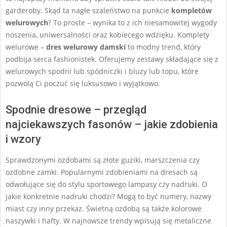
garderoby. Skąd ta nagłe szaleństwo na punkcie
kompletów
welurowych
? To proste – wynika to z ich niesamowitej wygody
noszenia, uniwersalności oraz kobiecego wdzięku. Komplety
welurowe –
dres welurowy damski
to modny trend, który
podbija serca fashionistek. Oferujemy zestawy składające się z
welurowych spodni lub spódniczki i bluzy lub topu, które
pozwolą Ci poczuć się luksusowo i wyjątkowo.
Spodnie dresowe – przegląd
najciekawszych fasonów – jakie zdobienia
i wzory
Sprawdzonymi ozdobami są złote guziki, marszczenia czy
ozdobne zamki. Popularnymi zdobieniami na dresach są
odwołujące się do stylu sportowego lampasy czy nadruki. O
jakie konkretnie nadruki chodzi? Mogą to być numery, nazwy
miast czy inny przekaz. Świetną ozdobą są także kolorowe
naszywki i hafty. W najnowsze trendy wpisują się metaliczne