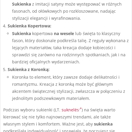
Sukienka
z imitacji satyny może występować w różnych
fasonach, od ołówkowych po rozkloszowane, nadając
stylizacji elegancji i wyrafinowania.
Sukienka Kopertowa:
Sukienka
kopertowa
na wesele
lub święta to klasyczny
fason, który doskonale podkreśla talię. Z reguły wykonana z
lejących materiałów, taka kreacja dodaje kobiecości i
sprawdzi się zarówno na rodzinnych spotkaniach, jak i na
bardziej oficjalnych wydarzeniach.
Sukienka z Koronką:
Koronka to element, który zawsze dodaje delikatności i
romantyzmu. Kreacja z koronką może być głównym
akcentem świątecznej stylizacji, zwłaszcza w połączeniu z
jednolitym podszewkowym materiałem.
Podczas wyboru sukienki (LT.
suknelės
) na święta warto
kierować się nie tylko najnowszymi trendami, ale także
własnym stylem i komfortem. Ważne jest, aby
sukienka
podkreślała indywidualność i sprawiała, że poczujesz się