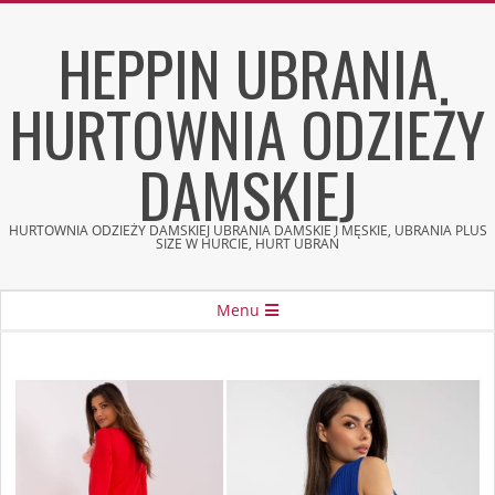
Skip
HEPPIN UBRANIA
to
content
HURTOWNIA ODZIEŻY
DAMSKIEJ
HURTOWNIA ODZIEŻY DAMSKIEJ UBRANIA DAMSKIE I MĘSKIE, UBRANIA PLUS
SIZE W HURCIE, HURT UBRAŃ
Secondary
Menu
Navigation
Menu