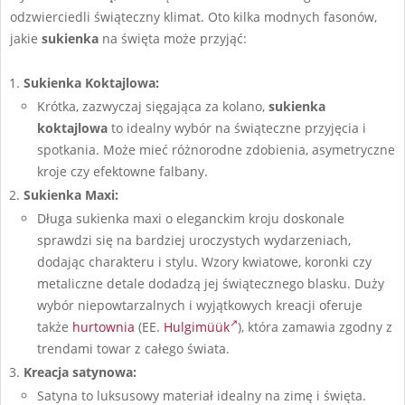
odzwierciedli świąteczny klimat. Oto kilka modnych fasonów,
jakie
sukienka
na święta może przyjąć:
Sukienka Koktajlowa:
Krótka, zazwyczaj sięgająca za kolano,
sukienka
koktajlowa
to idealny wybór na świąteczne przyjęcia i
spotkania. Może mieć różnorodne zdobienia, asymetryczne
kroje czy efektowne falbany.
Sukienka Maxi:
Długa sukienka maxi o eleganckim kroju doskonale
sprawdzi się na bardziej uroczystych wydarzeniach,
dodając charakteru i stylu. Wzory kwiatowe, koronki czy
metaliczne detale dodadzą jej świątecznego blasku. Duży
wybór niepowtarzalnych i wyjątkowych kreacji oferuje
także
hurtownia
(EE.
Hulgimüük
), która zamawia zgodny z
trendami towar z całego świata.
Kreacja satynowa:
Satyna to luksusowy materiał idealny na zimę i święta.