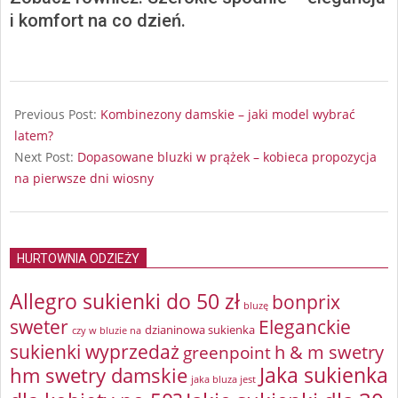
i komfort na co dzień.
2025-
03-
Previous Post:
Kombinezony damskie – jaki model wybrać
10
latem?
Next Post:
Dopasowane bluzki w prążek – kobieca propozycja
na pierwsze dni wiosny
HURTOWNIA ODZIEŻY
Allegro sukienki do 50 zł
bonprix
bluzę
sweter
Eleganckie
dzianinowa sukienka
czy w bluzie na
sukienki wyprzedaż
greenpoint
h & m swetry
Jaka sukienka
hm swetry damskie
jaka bluza jest