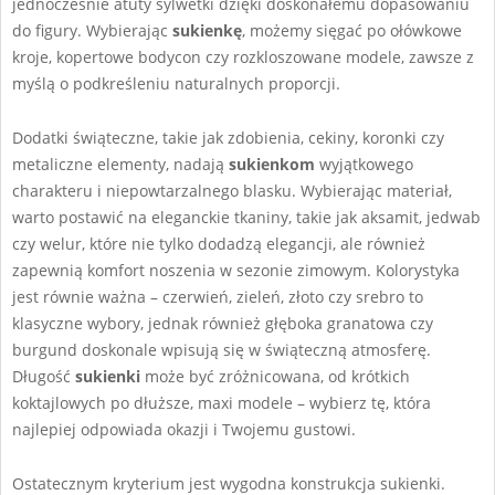
jednocześnie atuty sylwetki dzięki doskonałemu dopasowaniu
do figury. Wybierając
sukienkę
, możemy sięgać po ołówkowe
kroje, kopertowe bodycon czy rozkloszowane modele, zawsze z
myślą o podkreśleniu naturalnych proporcji.
Dodatki świąteczne, takie jak zdobienia, cekiny, koronki czy
metaliczne elementy, nadają
sukienkom
wyjątkowego
charakteru i niepowtarzalnego blasku. Wybierając materiał,
warto postawić na eleganckie tkaniny, takie jak aksamit, jedwab
czy welur, które nie tylko dodadzą elegancji, ale również
zapewnią komfort noszenia w sezonie zimowym. Kolorystyka
jest równie ważna – czerwień, zieleń, złoto czy srebro to
klasyczne wybory, jednak również głęboka granatowa czy
burgund doskonale wpisują się w świąteczną atmosferę.
Długość
sukienki
może być zróżnicowana, od krótkich
koktajlowych po dłuższe, maxi modele – wybierz tę, która
najlepiej odpowiada okazji i Twojemu gustowi.
Ostatecznym kryterium jest wygodna konstrukcja sukienki.