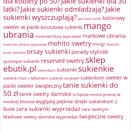
Jakie sukienki dla 30
dla kobiety po 50?
latki?
Jakie sukienki odmładzają?
Jakie
sukienki wyszczuplają?
kolorowy
jaki kolor kurtki
mango
sweter w paski
koszulowe sukienki
ubrania
markowe ubrania
markowe bluzy wyprzedaż
mohito swetry
msngr
markowe ubrania wyprzedaż
Nowości
orsay sukienki
porady stylistki
kurtki damskie
sklep
reserved swetry
quiosque sukienki
ebutik.pl
sukienkie
sukienki
sukienkach
sweter w
sukienkom
sukienki maxi z falbanami
sukienki na jesień
tanie sukienki do
paski
sweter świąteczny
50 zł
tanie swetry damskie
w
to będzie modne jesienią
wyglądaj pięknie dzięki sukienkom z
modnej bloozie
zara sukienki wyprzedaż
Butik
zara swetrym
świąteczne swetry
Markowe swetry damskie wyprzedaż