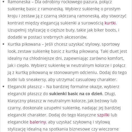
Ramoneska – Dla odrobiny rockowego pazura, połącz
sukienkę basic z ramoneską. Wybierz sukienkę o prostym
kroju i zestaw ją z czarną skórzaną ramoneską, aby stworzyć
kontrast między elegancją sukienki a surowością
kurtki
.
Uzupełnij stylizację o cięższe buty, takie jak biker boots, i
dodatki w postaci srebrnych akcesoriów.
Kurtka pikowana – Jeśli chcesz uzyskać stylowy, sportowy
look, zestaw sukienkę basic z kurtką pikowaną. Taki duet jest
idealny na chłodniejsze dni, zapewniając zarówno komfort,
jak i ciepło. Wybierz sukienkę w neutralnym kolorze i połącz
ją z kurtką pikowaną w stonowanym odcieniu. Dodaj do tego
botki lub sneakersy, aby utrzymać casualowy charakter.
Elegancki płaszcz – Na bardziej formalne okazje, wybierz
elegancki płaszcz do
sukienki basic na co dzień
. Długi,
klasyczny płaszcz w neutralnym kolorze, jak beżowy lub
czarny, doskonale uzupełni sukienkę, nadając jej bardziej
elegancki charakter. Dodaj do tego klasyczne
szpilki
lub
eleganckie
baleriny
, aby uzyskać szykowną i stylową
stylizację idealną na spotkania biznesowe czy wieczorne