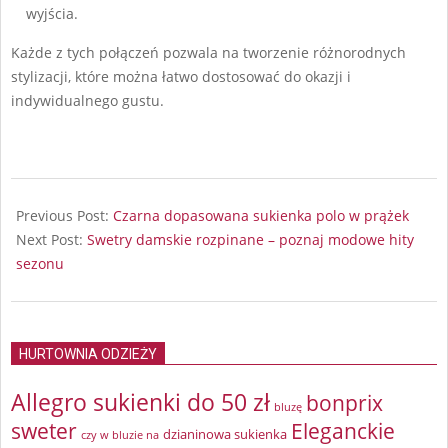
wyjścia.
Każde z tych połączeń pozwala na tworzenie różnorodnych
stylizacji, które można łatwo dostosować do okazji i
indywidualnego gustu.
2024-
09-
Previous Post:
Czarna dopasowana sukienka polo w prążek
12
Next Post:
Swetry damskie rozpinane – poznaj modowe hity
sezonu
HURTOWNIA ODZIEŻY
Allegro sukienki do 50 zł
bonprix
bluzę
sweter
Eleganckie
dzianinowa sukienka
czy w bluzie na