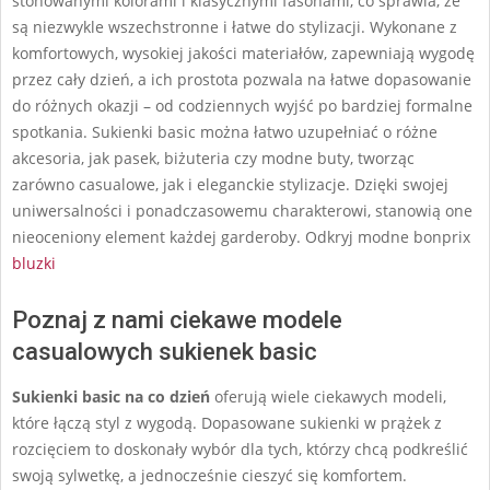
stonowanymi kolorami i klasycznymi fasonami, co sprawia, że
są niezwykle wszechstronne i łatwe do stylizacji. Wykonane z
komfortowych, wysokiej jakości materiałów, zapewniają wygodę
przez cały dzień, a ich prostota pozwala na łatwe dopasowanie
do różnych okazji – od codziennych wyjść po bardziej formalne
spotkania. Sukienki basic można łatwo uzupełniać o różne
akcesoria, jak pasek, biżuteria czy modne buty, tworząc
zarówno casualowe, jak i eleganckie stylizacje. Dzięki swojej
uniwersalności i ponadczasowemu charakterowi, stanowią one
nieoceniony element każdej garderoby. Odkryj modne bonprix
bluzki
Poznaj z nami ciekawe modele
casualowych sukienek basic
Sukienki basic na co dzień
oferują wiele ciekawych modeli,
które łączą styl z wygodą. Dopasowane sukienki w prążek z
rozcięciem to doskonały wybór dla tych, którzy chcą podkreślić
swoją sylwetkę, a jednocześnie cieszyć się komfortem.