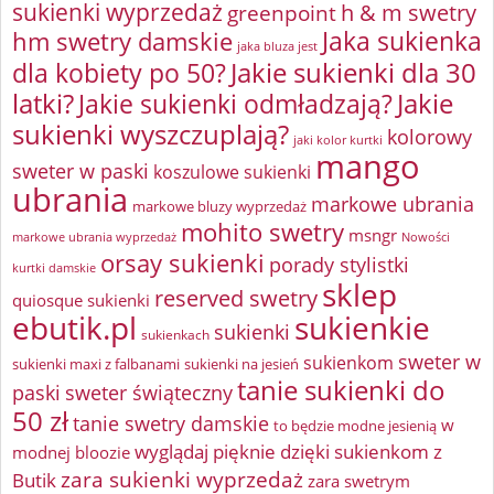
sukienki wyprzedaż
greenpoint
h & m swetry
Jaka sukienka
hm swetry damskie
jaka bluza jest
Jakie sukienki dla 30
dla kobiety po 50?
latki?
Jakie sukienki odmładzają?
Jakie
sukienki wyszczuplają?
kolorowy
jaki kolor kurtki
mango
sweter w paski
koszulowe sukienki
ubrania
markowe ubrania
markowe bluzy wyprzedaż
mohito swetry
msngr
markowe ubrania wyprzedaż
Nowości
orsay sukienki
porady stylistki
kurtki damskie
sklep
reserved swetry
quiosque sukienki
ebutik.pl
sukienkie
sukienki
sukienkach
sweter w
sukienkom
sukienki maxi z falbanami
sukienki na jesień
tanie sukienki do
paski
sweter świąteczny
50 zł
tanie swetry damskie
w
to będzie modne jesienią
wyglądaj pięknie dzięki sukienkom z
modnej bloozie
zara sukienki wyprzedaż
Butik
zara swetrym