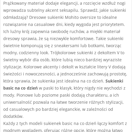
Prążkowany materiał dodaje elegancji, a rozcięcie wzdłuż nogi
wprowadza subtelny akcent seksapilu. Sprawdź, j
akie sukienki
odmładzają?
Dresowe sukienki Mohito oversize to idealne
rozwiązanie na casualowe dni, kiedy wygoda jest priorytetem.
Ich luźny krój zapewnia swobodę ruchów, a miękki materiał
dresowy sprawia, że są niezwykle komfortowe. Takie sukienki
świetnie komponują się z sneakersami lub botkami, tworząc
modny, codzienny look. Trójkolorowe sukienki z dekoltem V to
świetny wybór dla osób, które lubią nieco bardziej wyraziste
stylizacje. Kolorowe akcenty i dekolt w kształcie litery V dodają
świeżości i nowoczesności, a jednocześnie zachowują prostotę,
która sprawia, że sukienka jest idealna na co dzień.
Sukienki
basic na co dzień
w paski to klasyk, który nigdy nie wychodzi z
mody. Pionowe lub poziome paski dodają charakteru, a ich
uniwersalność pozwala na łatwe tworzenie różnych stylizacji,
od casualowych po bardziej eleganckie, w zależności od
dodatków.
Każdy z tych modeli sukienek basic na co dzień łączy komfort z
modnym wyglądem, oferując różne opcje, które można łatwo