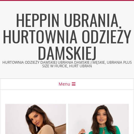
Skip
HEPPIN UBRANIA
to
content
HURTOWNIA ODZIEŻY
DAMSKIEJ
HURTOWNIA ODZIEŻY DAMSKIEJ UBRANIA DAMSKIE I MĘSKIE, UBRANIA PLUS
SIZE W HURCIE, HURT UBRAŃ
Secondary
Menu
Navigation
Menu