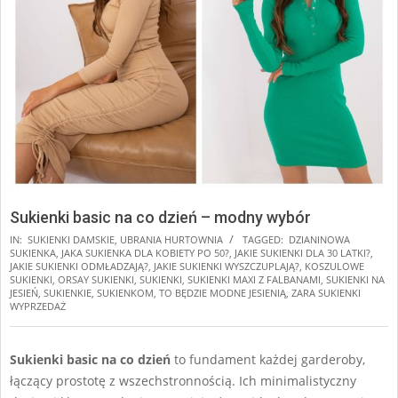
Sukienki basic na co dzień – modny wybór
IN:
SUKIENKI DAMSKIE
,
UBRANIA HURTOWNIA
TAGGED:
DZIANINOWA
SUKIENKA
,
JAKA SUKIENKA DLA KOBIETY PO 50?
,
JAKIE SUKIENKI DLA 30 LATKI?
,
JAKIE SUKIENKI ODMŁADZAJĄ?
,
JAKIE SUKIENKI WYSZCZUPLAJĄ?
,
KOSZULOWE
SUKIENKI
,
ORSAY SUKIENKI
,
SUKIENKI
,
SUKIENKI MAXI Z FALBANAMI
,
SUKIENKI NA
JESIEŃ
,
SUKIENKIE
,
SUKIENKOM
,
TO BĘDZIE MODNE JESIENIĄ
,
ZARA SUKIENKI
WYPRZEDAŻ
Sukienki basic na co dzień
to fundament każdej garderoby,
łączący prostotę z wszechstronnością. Ich minimalistyczny