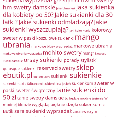
sukienki wyprzedaż
greenpoint
h & m swetry
Jaka sukienka
hm swetry damskie
jaka bluza jest
Jakie sukienki dla 30
dla kobiety po 50?
latki?
Jakie sukienki odmładzają?
Jakie
sukienki wyszczuplają?
kolorowy
jaki kolor kurtki
mango
sweter w paski
koszulowe sukienki
ubrania
markowe ubrania
markowe bluzy wyprzedaż
mohito swetry
msngr
markowe ubrania wyprzedaż
Nowości
orsay sukienki
porady stylistki
kurtki damskie
sklep
reserved swetry
quiosque sukienki
ebutik.pl
sukienkie
sukienki
sukienkach
sweter w
sukienkom
sukienki maxi z falbanami
sukienki na jesień
tanie sukienki do
paski
sweter świąteczny
50 zł
tanie swetry damskie
w
to będzie modne jesienią
wyglądaj pięknie dzięki sukienkom z
modnej bloozie
zara sukienki wyprzedaż
Butik
zara swetrym