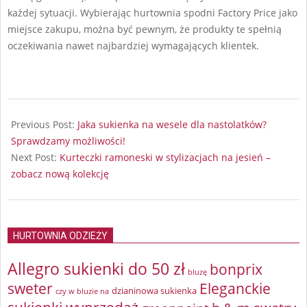
każdej sytuacji. Wybierając hurtownia spodni Factory Price jako
miejsce zakupu, można być pewnym, że produkty te spełnią
oczekiwania nawet najbardziej wymagających klientek.
2024-
08-
Previous Post:
Jaka sukienka na wesele dla nastolatków?
27
Sprawdzamy możliwości!
Next Post:
Kurteczki ramoneski w stylizacjach na jesień –
zobacz nową kolekcję
HURTOWNIA ODZIEŻY
Allegro sukienki do 50 zł
bonprix
bluzę
sweter
Eleganckie
dzianinowa sukienka
czy w bluzie na