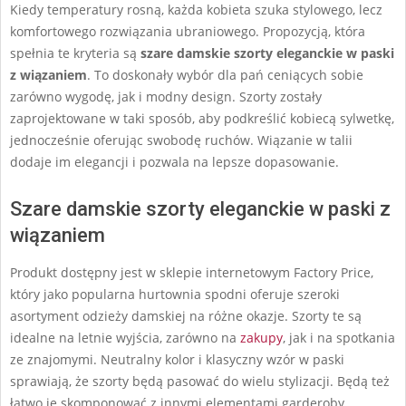
Kiedy temperatury rosną, każda kobieta szuka stylowego, lecz
komfortowego rozwiązania ubraniowego. Propozycją, która
spełnia te kryteria są
szare damskie szorty eleganckie w paski
z wiązaniem
. To doskonały wybór dla pań ceniących sobie
zarówno wygodę, jak i modny design. Szorty zostały
zaprojektowane w taki sposób, aby podkreślić kobiecą sylwetkę,
jednocześnie oferując swobodę ruchów. Wiązanie w talii
dodaje im elegancji i pozwala na lepsze dopasowanie.
Szare damskie szorty eleganckie w paski z
wiązaniem
Produkt dostępny jest w sklepie internetowym Factory Price,
który jako popularna hurtownia spodni oferuje szeroki
asortyment odzieży damskiej na różne okazje. Szorty te są
idealne na letnie wyjścia, zarówno na
zakupy
, jak i na spotkania
ze znajomymi. Neutralny kolor i klasyczny wzór w paski
sprawiają, że szorty będą pasować do wielu stylizacji. Będą też
łatwo je skomponować z innymi elementami garderoby.