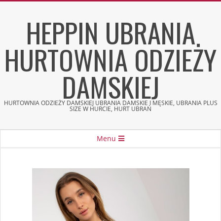
Skip
HEPPIN UBRANIA
to
content
HURTOWNIA ODZIEŻY
DAMSKIEJ
HURTOWNIA ODZIEŻY DAMSKIEJ UBRANIA DAMSKIE I MĘSKIE, UBRANIA PLUS
SIZE W HURCIE, HURT UBRAŃ
Secondary
Menu
Navigation
Menu