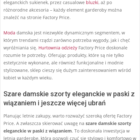
eleganckich sukienek, przez casualowe
bluzki
, aż po
różnorodne akcesoria – każdy element garderoby można
znaleźć na stronie Factory Price.
Moda
damska jest niezwykle dynamicznym segmentem, w
którym trendami rządzi zarówno potrzeba wygody, jak i chęć
wyróżniania się.
Hurtownia odzieży
Factory Price doskonale
rozumie te potrzeby. Oferując produkty, które są nie tylko
estetycznie wykonane, ale również funkcjonalne i modnie
stylizowane, sklep cieszy się dużym zainteresowaniem wśród
kobiet w każdym wieku.
Szare damskie szorty eleganckie w paski z
wiązaniem i jeszcze więcej ubrań
Planując letnie zakupy, warto rozważyć szeroką ofertę Factory
Price. A zwłaszcza skierować uwagę na
szare damskie szorty
eleganckie w paski z wiązaniem
. To doskonała inwestycja w
letnią garderobę, która pozwoli czuć się stylowo i komfortowo w