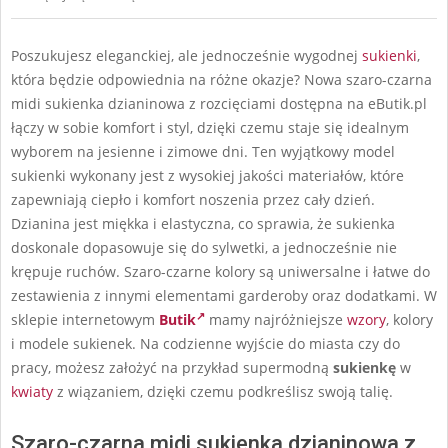
Poszukujesz eleganckiej, ale jednocześnie wygodnej
sukienki
,
która będzie odpowiednia na różne okazje? Nowa szaro-czarna
midi sukienka dzianinowa z rozcięciami dostępna na eButik.pl
łączy w sobie komfort i styl, dzięki czemu staje się idealnym
wyborem na jesienne i zimowe dni. Ten wyjątkowy model
sukienki wykonany jest z wysokiej jakości materiałów, które
zapewniają ciepło i komfort noszenia przez cały dzień.
Dzianina jest miękka i elastyczna, co sprawia, że sukienka
doskonale dopasowuje się do sylwetki, a jednocześnie nie
krępuje ruchów. Szaro-czarne kolory są uniwersalne i łatwe do
zestawienia z innymi elementami garderoby oraz dodatkami. W
sklepie internetowym
Butik
mamy najróżniejsze
wzory
, kolory
i modele sukienek. Na codzienne wyjście do miasta czy do
pracy, możesz założyć na przykład supermodną
sukienkę
w
kwiaty
z wiązaniem, dzięki czemu podkreślisz swoją talię.
Szaro-czarna midi sukienka dzianinowa z