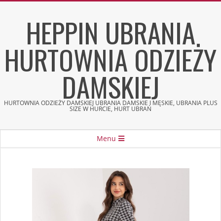
Skip
HEPPIN UBRANIA
to
content
HURTOWNIA ODZIEŻY
DAMSKIEJ
HURTOWNIA ODZIEŻY DAMSKIEJ UBRANIA DAMSKIE I MĘSKIE, UBRANIA PLUS
SIZE W HURCIE, HURT UBRAŃ
Secondary
Menu
Navigation
Menu