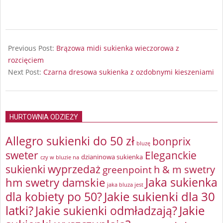
2024-
07-
Previous Post:
Brązowa midi sukienka wieczorowa z
14
rozcięciem
Next Post:
Czarna dresowa sukienka z ozdobnymi kieszeniami
HURTOWNIA ODZIEŻY
Allegro sukienki do 50 zł
bonprix
bluzę
sweter
Eleganckie
dzianinowa sukienka
czy w bluzie na
sukienki wyprzedaż
greenpoint
h & m swetry
Jaka sukienka
hm swetry damskie
jaka bluza jest
Jakie sukienki dla 30
dla kobiety po 50?
latki?
Jakie sukienki odmładzają?
Jakie