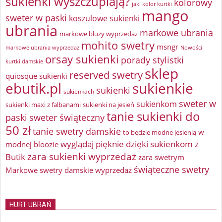
sukienki wyszczuplają?
kolorowy
jaki kolor kurtki
mango
sweter w paski
koszulowe sukienki
ubrania
markowe ubrania
markowe bluzy wyprzedaż
mohito swetry
msngr
markowe ubrania wyprzedaż
Nowości
orsay sukienki
porady stylistki
kurtki damskie
sklep
reserved swetry
quiosque sukienki
ebutik.pl
sukienkie
sukienki
sukienkach
sweter w
sukienkom
sukienki maxi z falbanami
sukienki na jesień
tanie sukienki do
paski
sweter świąteczny
50 zł
tanie swetry damskie
w
to będzie modne jesienią
wyglądaj pięknie dzięki sukienkom z
modnej bloozie
zara sukienki wyprzedaż
Butik
zara swetrym
świąteczne swetry
Markowe swetry damskie wyprzedaż
HURT UBRAŃ