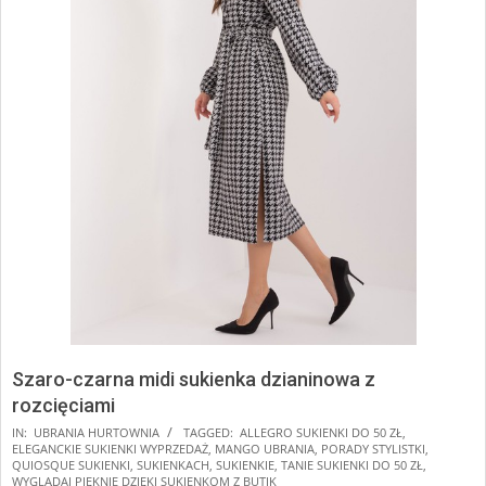
Szaro-czarna midi sukienka dzianinowa z
rozcięciami
IN:
UBRANIA HURTOWNIA
TAGGED:
ALLEGRO SUKIENKI DO 50 ZŁ
,
ELEGANCKIE SUKIENKI WYPRZEDAŻ
,
MANGO UBRANIA
,
PORADY STYLISTKI
,
QUIOSQUE SUKIENKI
,
SUKIENKACH
,
SUKIENKIE
,
TANIE SUKIENKI DO 50 ZŁ
,
WYGLĄDAJ PIĘKNIE DZIĘKI SUKIENKOM Z BUTIK