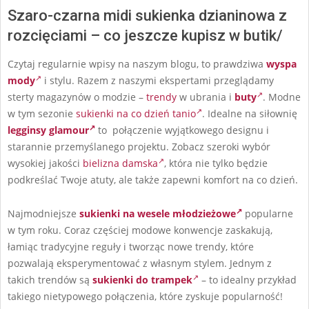
Szaro-czarna midi sukienka dzianinowa z
rozcięciami – co jeszcze kupisz w butik/
Czytaj regularnie wpisy na naszym blogu, to prawdziwa
wyspa
mody
i stylu. Razem z naszymi ekspertami przeglądamy
sterty magazynów o modzie –
trendy
w ubrania i
buty
. Modne
w tym sezonie
sukienki na co dzień tanio
. Idealne na siłownię
legginsy glamour
to połączenie wyjątkowego designu i
starannie przemyślanego projektu. Zobacz szeroki wybór
wysokiej jakości
bielizna damska
, która nie tylko będzie
podkreślać Twoje atuty, ale także zapewni komfort na co dzień.
Najmodniejsze
sukienki na wesele młodzieżowe
popularne
w tym roku. Coraz częściej modowe konwencje zaskakują,
łamiąc tradycyjne reguły i tworząc nowe trendy, które
pozwalają eksperymentować z własnym stylem. Jednym z
takich trendów są
sukienki do trampek
– to idealny przykład
takiego nietypowego połączenia, które zyskuje popularność!