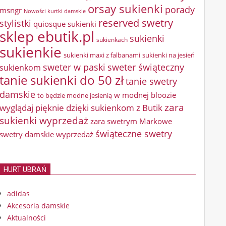
orsay sukienki
porady
msngr
Nowości kurtki damskie
reserved swetry
stylistki
quiosque sukienki
sklep ebutik.pl
sukienki
sukienkach
sukienkie
sukienki maxi z falbanami
sukienki na jesień
sweter w paski
sweter świąteczny
sukienkom
tanie sukienki do 50 zł
tanie swetry
damskie
w modnej bloozie
to będzie modne jesienią
zara
wyglądaj pięknie dzięki sukienkom z Butik
sukienki wyprzedaż
zara swetrym Markowe
świąteczne swetry
swetry damskie wyprzedaż
HURT UBRAŃ
adidas
Akcesoria damskie
Aktualności