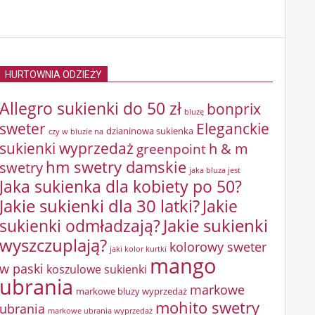
HURTOWNIA ODZIEŻY
Allegro sukienki do 50 zł
bonprix
bluzę
sweter
Eleganckie
dzianinowa sukienka
czy w bluzie na
sukienki wyprzedaż
greenpoint
h & m
hm swetry damskie
swetry
jaka bluza jest
Jaka sukienka dla kobiety po 50?
Jakie sukienki dla 30 latki?
Jakie
sukienki odmładzają?
Jakie sukienki
wyszczuplają?
kolorowy sweter
jaki kolor kurtki
mango
w paski
koszulowe sukienki
ubrania
markowe
markowe bluzy wyprzedaż
mohito swetry
ubrania
markowe ubrania wyprzedaż