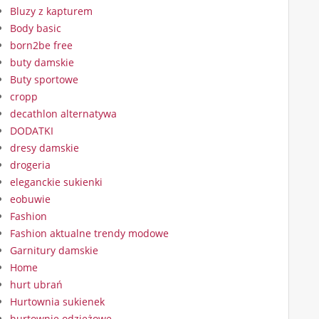
Bluzy z kapturem
Body basic
born2be free
buty damskie
Buty sportowe
cropp
decathlon alternatywa
DODATKI
dresy damskie
drogeria
eleganckie sukienki
eobuwie
Fashion
Fashion aktualne trendy modowe
Garnitury damskie
Home
hurt ubrań
Hurtownia sukienek
hurtownie odzieżowe