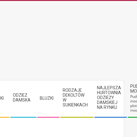
PU
NAJLEPSZA
RODZAJE
MO
HURTOWNIA
ODZIEŻ
DEKOLTÓW
Pud
ODZIEŻY
KI
BLUZKI
DAMSKA
W
mod
DAMSKIEJ
SUKIENKACH
plot
NA RYNKU
mod