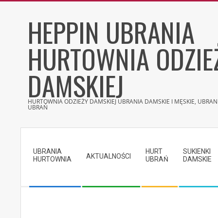
Skip
HEPPIN UBRANIA
to
content
HURTOWNIA ODZIE
DAMSKIEJ
HURTOWNIA ODZIEŻY DAMSKIEJ UBRANIA DAMSKIE I MĘSKIE, UBRANI
UBRAŃ
Secondary
Navigation
UBRANIA
HURT
SUKIENKI
Menu
AKTUALNOŚCI
HURTOWNIA
UBRAŃ
DAMSKIE