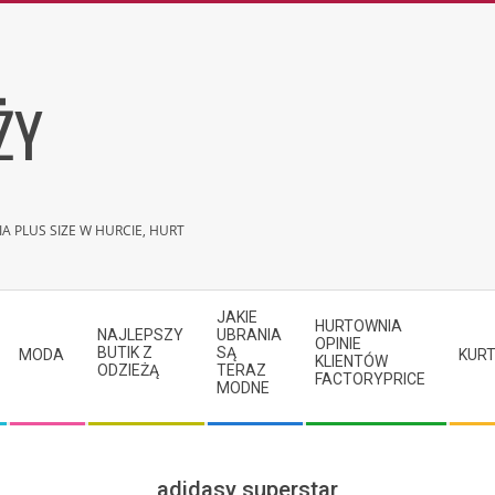
ŻY
A PLUS SIZE W HURCIE, HURT
JAKIE
HURTOWNIA
NAJLEPSZY
UBRANIA
OPINIE
BUTIK Z
SĄ
MODA
KURT
KLIENTÓW
ODZIEŻĄ
TERAZ
FACTORYPRICE
MODNE
adidasy superstar