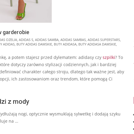
w garderobie
DAS OZELIA
,
ADIDAS S
,
ADIDAS SAMBA
,
ADIDAS SAMBAS
,
ADIDAS SUPERSTARS
,
Y ADIDAS
,
BUTY ADIDAS DAMSKIE
,
BUTY ADIDASA
,
BUTY ADIDASA DAMSKIE
,
enkę, a potem stajesz przed dylematem: adidasy czy
szpilki
? To
óre dotyczy zarówno stylizacji codziennych, jak i bardziej
finiować charakter całego stroju, dlatego tak ważne jest, aby
opcji, ich zastosowaniom oraz trendom, które pomogą Ci
odzi z mody
 Wydłużają nogi, optycznie wysmuklają sylwetkę i dodają szyku
óluje na …