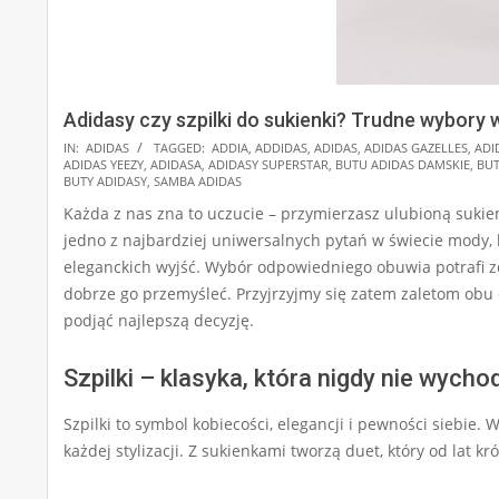
Adidasy czy szpilki do sukienki? Trudne wybory 
2025-
IN:
ADIDAS
TAGGED:
ADDIA
,
ADDIDAS
,
ADIDAS
,
ADIDAS GAZELLES
,
ADI
ADIDAS YEEZY
,
ADIDASA
,
ADIDASY SUPERSTAR
,
BUTU ADIDAS DAMSKIE
,
BUT
01-
BUTY ADIDASY
,
SAMBA ADIDAS
17
Każda z nas zna to uczucie – przymierzasz ulubioną suki
jedno z najbardziej uniwersalnych pytań w świecie mody, kt
eleganckich wyjść. Wybór odpowiedniego obuwia potrafi zde
dobrze go przemyśleć. Przyjrzyjmy się zatem zaletom obu 
podjąć najlepszą decyzję.
Szpilki – klasyka, która nigdy nie wych
Szpilki to symbol kobiecości, elegancji i pewności siebie.
każdej stylizacji. Z sukienkami tworzą duet, który od lat kr