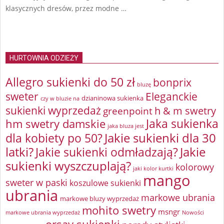
klasycznych dresów, przez modne …
HURTOWNIA ODZIEŻY
Allegro sukienki do 50 zł
bonprix
bluzę
sweter
Eleganckie
dzianinowa sukienka
czy w bluzie na
sukienki wyprzedaż
greenpoint
h & m swetry
Jaka sukienka
hm swetry damskie
jaka bluza jest
Jakie sukienki dla 30
dla kobiety po 50?
latki?
Jakie sukienki odmładzają?
Jakie
sukienki wyszczuplają?
kolorowy
jaki kolor kurtki
mango
sweter w paski
koszulowe sukienki
ubrania
markowe ubrania
markowe bluzy wyprzedaż
mohito swetry
msngr
markowe ubrania wyprzedaż
Nowości