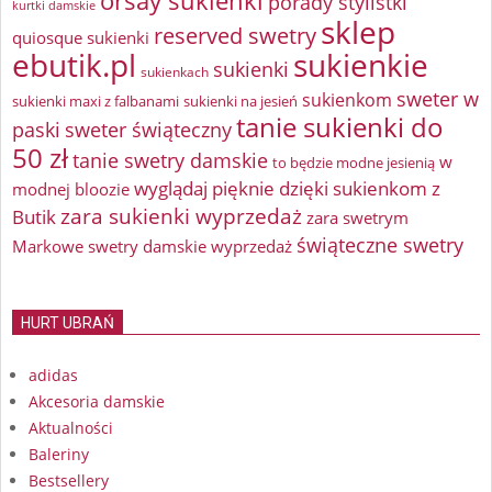
orsay sukienki
porady stylistki
kurtki damskie
sklep
reserved swetry
quiosque sukienki
ebutik.pl
sukienkie
sukienki
sukienkach
sweter w
sukienkom
sukienki maxi z falbanami
sukienki na jesień
tanie sukienki do
paski
sweter świąteczny
50 zł
tanie swetry damskie
w
to będzie modne jesienią
wyglądaj pięknie dzięki sukienkom z
modnej bloozie
zara sukienki wyprzedaż
Butik
zara swetrym
świąteczne swetry
Markowe swetry damskie wyprzedaż
HURT UBRAŃ
adidas
Akcesoria damskie
Aktualności
Baleriny
Bestsellery