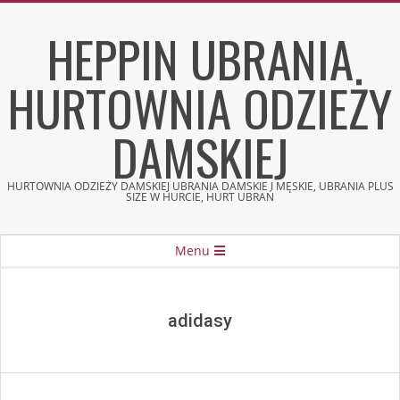
Skip
HEPPIN UBRANIA
to
content
HURTOWNIA ODZIEŻY
DAMSKIEJ
HURTOWNIA ODZIEŻY DAMSKIEJ UBRANIA DAMSKIE I MĘSKIE, UBRANIA PLUS
SIZE W HURCIE, HURT UBRAŃ
Secondary
Menu
Navigation
Menu
adidasy