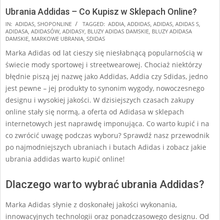
Ubrania Addidas – Co Kupisz w Sklepach Online?
2025-
IN:
ADIDAS
,
SHOPONLINE
TAGGED:
ADDIA
,
ADDIDAS
,
ADIDAS
,
ADIDAS S
,
ADIDASA
,
ADIDASÓW
,
ADIDASY
,
BLUZY ADIDAS DAMSKIE
,
BLUZY ADIDASA
02-
DAMSKIE
,
MARKOWE UBRANIA
,
SDIDAS
06
Marka Adidas od lat cieszy się niesłabnącą popularnością w
świecie mody sportowej i streetwearowej. Chociaż niektórzy
błędnie piszą jej nazwę jako Addidas, Addia czy Sdidas, jedno
jest pewne – jej produkty to synonim wygody, nowoczesnego
designu i wysokiej jakości. W dzisiejszych czasach zakupy
online stały się normą, a oferta od Adidasa w sklepach
internetowych jest naprawdę imponująca. Co warto kupić i na
co zwrócić uwagę podczas wyboru? Sprawdź nasz przewodnik
po najmodniejszych ubraniach i butach Adidas i zobacz jakie
ubrania addidas warto kupić online!
Dlaczego warto wybrać ubrania Addidas?
Marka Adidas słynie z doskonałej jakości wykonania,
innowacyjnych technologii oraz ponadczasowego designu. Od