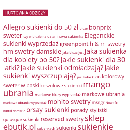
HURTOWNIA ODZIEŻY
Allegro sukienki do 50 zł
bonprix
bluzę
sweter
Eleganckie
dzianinowa sukienka
czy w bluzie na
sukienki wyprzedaż
greenpoint
h & m swetry
Jaka sukienka
hm swetry damskie
jaka bluza jest
Jakie sukienki dla 30
dla kobiety po 50?
latki?
Jakie sukienki odmładzają?
Jakie
sukienki wyszczuplają?
kolorowy
jaki kolor kurtki
mango
sweter w paski
koszulowe sukienki
ubrania
markowe ubrania
markowe bluzy wyprzedaż
mohito swetry
msngr
markowe ubrania wyprzedaż
Nowości
orsay sukienki
porady stylistki
kurtki damskie
sklep
reserved swetry
quiosque sukienki
ebutik.pl
sukienkie
sukienki
sukienkach