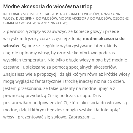
Modne akcesoria do włosów na urlop
2025-
IN:
PORADY STYLISTKI
TAGGED:
AKCESORIA DO WŁOSÓW
,
APASZKA NA
WŁOSY
,
DUŻE SPINKI DO WŁOSÓW
,
MODNE AKCESORIA DO WŁOSÓW
,
OZDOBNE
07-
GUMKI DO WŁOSÓW
,
WIANEK NA GŁOWĘ
19
Z pewnością zdążyłaś zauważyć, że kobiece głowy i przede
wszystkim fryzury coraz częściej zdobią
modne akcesoria do
włosów
. Są one szczególnie wykorzystywane latem, kiedy
chętnie upinamy włosy, by czuć się komfortowo podczas
wysokich temperatur. Nie tylko długie włosy mogą być modnie
czesane i upiększane za pomocą specjalnych akcesoriów.
Znajdziesz wiele propozycji, dzięki którym również krótkie włosy
mogą wyglądać fantastycznie i trochę inaczej niż na co dzień.
Jestem przekonana, że takie patenty na modne upięcia z
pewnością przydadzą Ci się podczas urlopu. Dziś
postanowiłam podpowiedzieć Ci, które akcesoria do włosów są
modne, dzięki którym będziesz mogła szybko i ładnie upiąć
włosy i prezentować się stylowo. Zapraszam …