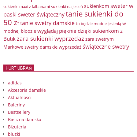
sweter w
sukienkom
sukienki maxi z falbanami
sukienki na jesień
tanie sukienki do
paski
sweter świąteczny
50 zł
tanie swetry damskie
w
to będzie modne jesienią
wyglądaj pięknie dzięki sukienkom z
modnej bloozie
zara sukienki wyprzedaż
Butik
zara swetrym
świąteczne swetry
Markowe swetry damskie wyprzedaż
HURT UBRAŃ
adidas
Akcesoria damskie
Aktualności
Baleriny
Bestsellery
Bielizna damska
Biżuteria
bluzki