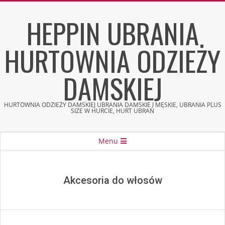
Skip
HEPPIN UBRANIA
to
content
HURTOWNIA ODZIEŻY
DAMSKIEJ
HURTOWNIA ODZIEŻY DAMSKIEJ UBRANIA DAMSKIE I MĘSKIE, UBRANIA PLUS
SIZE W HURCIE, HURT UBRAŃ
Secondary
Menu
Navigation
Menu
Akcesoria do włosów