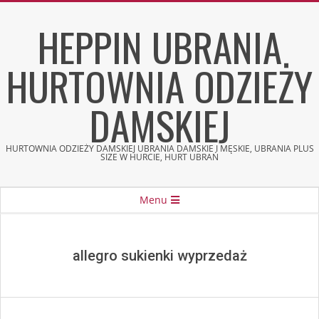
Skip
HEPPIN UBRANIA
to
content
HURTOWNIA ODZIEŻY
DAMSKIEJ
HURTOWNIA ODZIEŻY DAMSKIEJ UBRANIA DAMSKIE I MĘSKIE, UBRANIA PLUS
SIZE W HURCIE, HURT UBRAŃ
Secondary
Menu
Navigation
Menu
allegro sukienki wyprzedaż