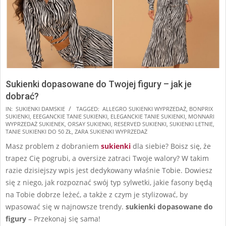
Sukienki dopasowane do Twojej figury – jak je
dobrać?
2025-
IN:
SUKIENKI DAMSKIE
TAGGED:
ALLEGRO SUKIENKI WYPRZEDAŻ
,
BONPRIX
SUKIENKI
,
EEEGANCKIE TANIE SUKIENKI
,
ELEGANCKIE TANIE SUKIENKI
,
MONNARI
07-
WYPRZEDAŻ SUKIENEK
,
ORSAY SUKIENKI
,
RESERVED SUKIENKI
,
SUKIENKI LETNIE
,
31
TANIE SUKIENKI DO 50 ZŁ
,
ZARA SUKIENKI WYPRZEDAŻ
Masz problem z dobraniem
sukienki
dla siebie? Boisz się, że
trapez Cię pogrubi, a oversize zatraci Twoje walory? W takim
razie dzisiejszy wpis jest dedykowany właśnie Tobie. Dowiesz
się z niego, jak rozpoznać swój typ sylwetki, jakie fasony będą
na Tobie dobrze leżeć, a także z czym je stylizować, by
wpasować się w najnowsze trendy.
sukienki dopasowane do
figury
– Przekonaj się sama!