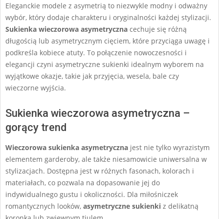
Eleganckie modele z asymetrią to niezwykle modny i odważny
06
wybór, który dodaje charakteru i oryginalności każdej stylizacji.
Sukienka wieczorowa asymetryczna
cechuje się różną
długością lub asymetrycznym cięciem, które przyciąga uwagę i
podkreśla kobiece atuty. To połączenie nowoczesności i
elegancji czyni asymetryczne sukienki idealnym wyborem na
wyjątkowe okazje, takie jak przyjęcia, wesela, bale czy
wieczorne wyjścia.
Sukienka wieczorowa asymetryczna –
gorący trend
Wieczorowa sukienka asymetryczna
jest nie tylko wyrazistym
elementem garderoby, ale także niesamowicie uniwersalna w
stylizacjach. Dostępna jest w różnych fasonach, kolorach i
materiałach, co pozwala na dopasowanie jej do
indywidualnego gustu i okoliczności. Dla miłośniczek
romantycznych looków,
asymetryczne sukienki
z delikatną
koronką lub zwiewnym tiulem …