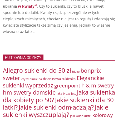
ubrania
w kwiaty
. Czy to sukienki, czy to bluzki a nawet
spodnie lub dodatki. Kwiaty rządzą, szczególnie w tych
cieplejszych miesiącach, chociaż nie jest to regułą i zdarzają się
kwieciste stylizacje także zimą czy jesienią. Jednak to właśnie
wiosna oraz lato …
HURTOWNIA ODZIEŻY
Allegro sukienki do 50 zł
bonprix
bluzę
sweter
Eleganckie
dzianinowa sukienka
czy w bluzie na
sukienki wyprzedaż
greenpoint
h & m swetry
Jaka sukienka
hm swetry damskie
jaka bluza jest
Jakie sukienki dla 30
dla kobiety po 50?
latki?
Jakie sukienki odmładzają?
Jakie
sukienki wyszczuplają?
kolorowy
jaki kolor kurtki