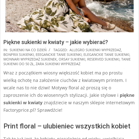
Piękne sukienki w kwiaty – jakie wybierać?
2025-
IN:
SUKIENKI NA CO DZIEŃ
TAGGED:
ALLEGRO SUKIENKI WYPRZEDAŻ
,
BONPRIX SUKIENKI
,
EEEGANCKIE TANIE SUKIENKI
,
ELEGANCKIE TANIE SUKIENKI
,
07-
MONNARI WYPRZEDAŻ SUKIENEK
,
ORSAY SUKIENKI
,
RESERVED SUKIENKI
,
TANIE
24
SUKIENKI DO 50 ZŁ
,
ZARA SUKIENKI WYPRZEDAŻ
Wraz z początkiem wiosny większość kobiet ma po prostu
wielką ochotę na założenie ciuchów z kwiatowym printem. I
wcale nas to nie dziwi! Motywy floral aż proszą się o
zaproszenie ich do wiosennych stylizacji. Jakie stylowe i
piękne
sukienki w kwiaty
znajdziecie w naszym sklepie internetowym
Factoryprice.pl? Sprawdźcie!
Print floral – ulubieniec wszystkich kobiet
Tak to już jest, że kobiety, niezależnie od wieku, uwielbiają