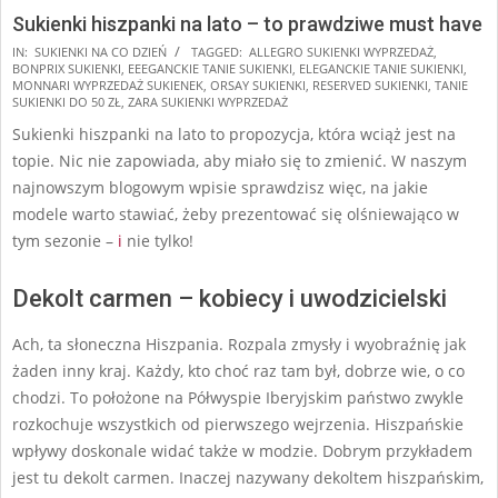
Sukienki hiszpanki na lato – to prawdziwe must have
2025-
IN:
SUKIENKI NA CO DZIEŃ
TAGGED:
ALLEGRO SUKIENKI WYPRZEDAŻ
,
BONPRIX SUKIENKI
,
EEEGANCKIE TANIE SUKIENKI
,
ELEGANCKIE TANIE SUKIENKI
,
07-
MONNARI WYPRZEDAŻ SUKIENEK
,
ORSAY SUKIENKI
,
RESERVED SUKIENKI
,
TANIE
28
SUKIENKI DO 50 ZŁ
,
ZARA SUKIENKI WYPRZEDAŻ
Sukienki hiszpanki na lato to propozycja, która wciąż jest na
topie. Nic nie zapowiada, aby miało się to zmienić. W naszym
najnowszym blogowym wpisie sprawdzisz więc, na jakie
modele warto stawiać, żeby prezentować się olśniewająco w
tym sezonie –
i
nie tylko!
Dekolt carmen – kobiecy i uwodzicielski
Ach, ta słoneczna Hiszpania. Rozpala zmysły i wyobraźnię jak
żaden inny kraj. Każdy, kto choć raz tam był, dobrze wie, o co
chodzi. To położone na Półwyspie Iberyjskim państwo zwykle
rozkochuje wszystkich od pierwszego wejrzenia. Hiszpańskie
wpływy doskonale widać także w modzie. Dobrym przykładem
jest tu dekolt carmen. Inaczej nazywany dekoltem hiszpańskim,