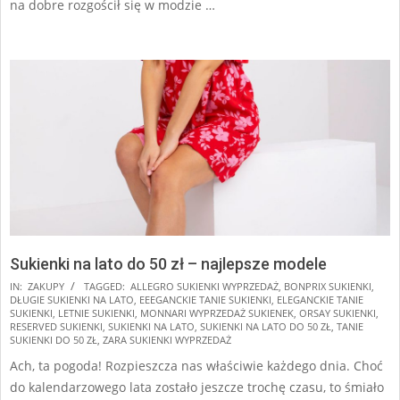
na dobre rozgościł się w modzie …
Sukienki na lato do 50 zł – najlepsze modele
2025-
IN:
ZAKUPY
TAGGED:
ALLEGRO SUKIENKI WYPRZEDAŻ
,
BONPRIX SUKIENKI
,
DŁUGIE SUKIENKI NA LATO
,
EEEGANCKIE TANIE SUKIENKI
,
ELEGANCKIE TANIE
07-
SUKIENKI
,
LETNIE SUKIENKI
,
MONNARI WYPRZEDAŻ SUKIENEK
,
ORSAY SUKIENKI
,
26
RESERVED SUKIENKI
,
SUKIENKI NA LATO
,
SUKIENKI NA LATO DO 50 ZŁ
,
TANIE
SUKIENKI DO 50 ZŁ
,
ZARA SUKIENKI WYPRZEDAŻ
Ach, ta pogoda! Rozpieszcza nas właściwie każdego dnia. Choć
do kalendarzowego lata zostało jeszcze trochę czasu, to śmiało