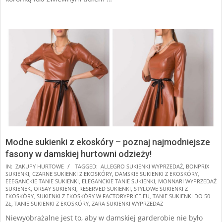
Modne sukienki z ekoskóry – poznaj najmodniejsze
fasony w damskiej hurtowni odzieży!
2025-
IN:
ZAKUPY HURTOWE
TAGGED:
ALLEGRO SUKIENKI WYPRZEDAŻ
,
BONPRIX
SUKIENKI
,
CZARNE SUKIENKI Z EKOSKÓRY
,
DAMSKIE SUKIENKI Z EKOSKÓRY
,
08-
EEEGANCKIE TANIE SUKIENKI
,
ELEGANCKIE TANIE SUKIENKI
,
MONNARI WYPRZEDAŻ
17
SUKIENEK
,
ORSAY SUKIENKI
,
RESERVED SUKIENKI
,
STYLOWE SUKIENKI Z
EKOSKÓRY
,
SUKIENKI Z EKOSKÓRY W FACTORYPRICE.EU
,
TANIE SUKIENKI DO 50
ZŁ
,
TANIE SUKIENKI Z EKOSKÓRY
,
ZARA SUKIENKI WYPRZEDAŻ
Niewyobrażalne jest to, aby w damskiej garderobie nie było