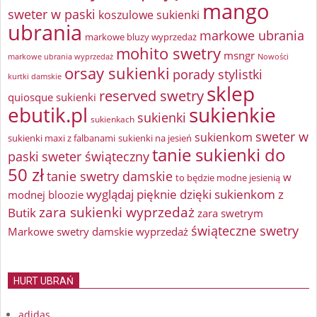
mango
sweter w paski
koszulowe sukienki
ubrania
markowe ubrania
markowe bluzy wyprzedaż
mohito swetry
msngr
markowe ubrania wyprzedaż
Nowości
orsay sukienki
porady stylistki
kurtki damskie
sklep
reserved swetry
quiosque sukienki
ebutik.pl
sukienkie
sukienki
sukienkach
sweter w
sukienkom
sukienki maxi z falbanami
sukienki na jesień
tanie sukienki do
paski
sweter świąteczny
50 zł
tanie swetry damskie
w
to będzie modne jesienią
wyglądaj pięknie dzięki sukienkom z
modnej bloozie
zara sukienki wyprzedaż
Butik
zara swetrym
świąteczne swetry
Markowe swetry damskie wyprzedaż
HURT UBRAŃ
adidas