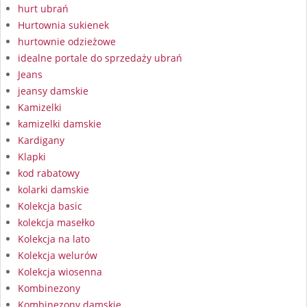
hurt ubrań
Hurtownia sukienek
hurtownie odzieżowe
idealne portale do sprzedaży ubrań
Jeans
jeansy damskie
Kamizelki
kamizelki damskie
Kardigany
Klapki
kod rabatowy
kolarki damskie
Kolekcja basic
kolekcja masełko
Kolekcja na lato
Kolekcja welurów
Kolekcja wiosenna
Kombinezony
Kombinezony damskie