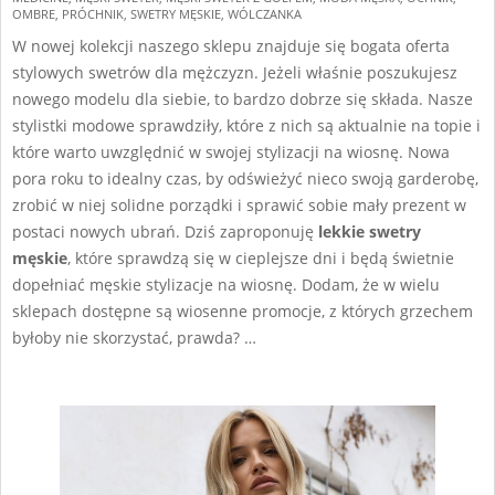
15
OMBRE
,
PRÓCHNIK
,
SWETRY MĘSKIE
,
WÓLCZANKA
W nowej kolekcji naszego sklepu znajduje się bogata oferta
stylowych swetrów dla mężczyzn. Jeżeli właśnie poszukujesz
nowego modelu dla siebie, to bardzo dobrze się składa. Nasze
stylistki modowe sprawdziły, które z nich są aktualnie na topie i
które warto uwzględnić w swojej stylizacji na wiosnę. Nowa
pora roku to idealny czas, by odświeżyć nieco swoją garderobę,
zrobić w niej solidne porządki i sprawić sobie mały prezent w
postaci nowych ubrań. Dziś zaproponuję
lekkie swetry
męskie
, które sprawdzą się w cieplejsze dni i będą świetnie
dopełniać męskie stylizacje na wiosnę. Dodam, że w wielu
sklepach dostępne są wiosenne promocje, z których grzechem
byłoby nie skorzystać, prawda? …