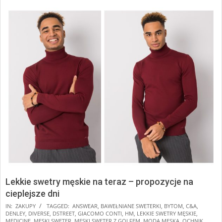
Lekkie swetry męskie na teraz – propozycje na
cieplejsze dni
2025-
IN:
ZAKUPY
TAGGED:
ANSWEAR
,
BAWEŁNIANE SWETERKI
,
BYTOM
,
C&A
,
DENLEY
,
DIVERSE
,
DSTREET
,
GIACOMO CONTI
,
HM
,
LEKKIE SWETRY MĘSKIE
,
01-
MEDICINE
,
MĘSKI SWETER
,
MĘSKI SWETER Z GOLFEM
,
MODA MĘSKA
,
OCHNIK
,