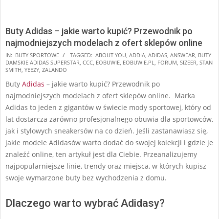
Buty Adidas – jakie warto kupić? Przewodnik po
najmodniejszych modelach z ofert sklepów online
2024-
IN:
BUTY SPORTOWE
TAGGED:
ABOUT YOU
,
ADDIA
,
ADIDAS
,
ANSWEAR
,
BUTY
DAMSKIE ADIDAS SUPERSTAR
,
CCC
,
EOBUWIE
,
EOBUWIE.PL
,
FORUM
,
SIZEER
,
STAN
11-
SMITH
,
YEEZY
,
ZALANDO
29
Buty
Adidas
– jakie warto kupić? Przewodnik po
najmodniejszych modelach z ofert sklepów online. Marka
Adidas to jeden z gigantów w świecie mody sportowej, który od
lat dostarcza zarówno profesjonalnego obuwia dla sportowców,
jak i stylowych sneakersów na co dzień. Jeśli zastanawiasz się,
jakie modele Adidasów warto dodać do swojej kolekcji i gdzie je
znaleźć online, ten artykuł jest dla Ciebie. Przeanalizujemy
najpopularniejsze linie, trendy oraz miejsca, w których kupisz
swoje wymarzone buty bez wychodzenia z domu.
Dlaczego warto wybrać Adidasy?