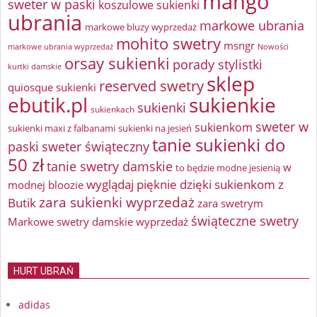
mango
sweter w paski
koszulowe sukienki
ubrania
markowe ubrania
markowe bluzy wyprzedaż
mohito swetry
msngr
markowe ubrania wyprzedaż
Nowości
orsay sukienki
porady stylistki
kurtki damskie
sklep
reserved swetry
quiosque sukienki
ebutik.pl
sukienkie
sukienki
sukienkach
sweter w
sukienkom
sukienki maxi z falbanami
sukienki na jesień
tanie sukienki do
paski
sweter świąteczny
50 zł
tanie swetry damskie
w
to będzie modne jesienią
wyglądaj pięknie dzięki sukienkom z
modnej bloozie
zara sukienki wyprzedaż
Butik
zara swetrym
świąteczne swetry
Markowe swetry damskie wyprzedaż
HURT UBRAŃ
adidas