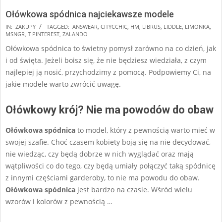
Ołówkowa spódnica najciekawsze modele
2024-
IN:
ZAKUPY
TAGGED:
ANSWEAR
,
CITYCCHIC
,
HM
,
LIBRUS
,
LIDDLE
,
LIMONKA
,
MSNGR
,
T PINTEREST
,
ZALANDO
12-
Ołówkowa spódnica to świetny pomysł zarówno na co dzień, jak
17
i od święta. Jeżeli boisz się, że nie będziesz wiedziała, z czym
najlepiej ją nosić, przychodzimy z pomocą. Podpowiemy Ci, na
jakie modele warto zwrócić uwagę.
Ołówkowy krój? Nie ma powodów do obaw
Ołówkowa spódnica
to model, który z pewnością warto mieć w
swojej szafie. Choć czasem kobiety boją się na nie decydować,
nie wiedząc, czy będą dobrze w nich wyglądać oraz mają
wątpliwości co do tego, czy będą umiały połączyć taką spódnicę
z innymi częściami garderoby, to nie ma powodu do obaw.
Ołówkowa spódnica
jest bardzo na czasie. Wśród wielu
wzorów i kolorów z pewnością …