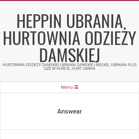
Skip
HEPPIN UBRANIA
to
content
HURTOWNIA ODZIEŻY
DAMSKIEJ
HURTOWNIA ODZIEŻY DAMSKIEJ UBRANIA DAMSKIE I MĘSKIE, UBRANIA PLUS
SIZE W HURCIE, HURT UBRAŃ
Secondary
Menu
Navigation
Menu
Answear