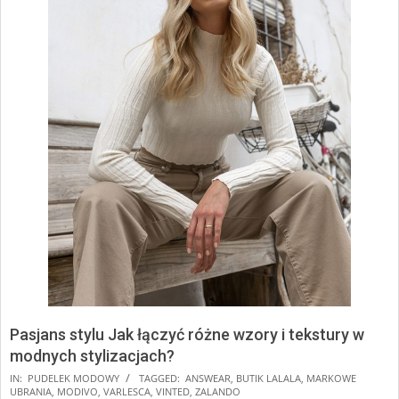
Pasjans stylu Jak łączyć różne wzory i tekstury w
modnych stylizacjach?
2024-
IN:
PUDELEK MODOWY
TAGGED:
ANSWEAR
,
BUTIK LALALA
,
MARKOWE
UBRANIA
,
MODIVO
,
VARLESCA
,
VINTED
,
ZALANDO
12-