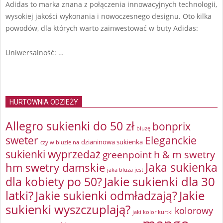
Adidas to marka znana z połączenia innowacyjnych technologii,
wysokiej jakości wykonania i nowoczesnego designu. Oto kilka
powodów, dla których warto zainwestować w buty Adidas:
Uniwersalność: …
HURTOWNIA ODZIEŻY
Allegro sukienki do 50 zł
bonprix
bluzę
sweter
Eleganckie
dzianinowa sukienka
czy w bluzie na
sukienki wyprzedaż
greenpoint
h & m swetry
Jaka sukienka
hm swetry damskie
jaka bluza jest
Jakie sukienki dla 30
dla kobiety po 50?
latki?
Jakie sukienki odmładzają?
Jakie
sukienki wyszczuplają?
kolorowy
jaki kolor kurtki