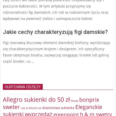
poczucie kobiecości. W tym artykule przyjrzymy się
różnorodności fig damskich, ich roli w codziennym życiu oraz
wpływowi na pewność siebie i samopoczucie kobiet.
Jakie cechy charakteryzują figi damskie?
Figi stanowią kluczowy element damskiej bielizny, wyróżniając
się charakterystycznym krojem i designem. Ich specyficzny
fason obejmuje biodra, zazwyczaj osiągając środek lub górną
część bioder, co …
HURTOWNIA ODZIEŻY
Allegro sukienki do 50 zł
bonprix
bluzę
sweter
Eleganckie
dzianinowa sukienka
czy w bluzie na
sukienki wyprzedaż
greenpoint
h & m swetry