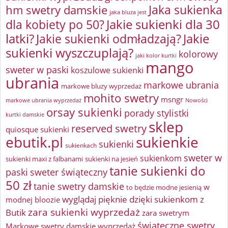
Jaka sukienka
hm swetry damskie
jaka bluza jest
Jakie sukienki dla 30
dla kobiety po 50?
latki?
Jakie sukienki odmładzają?
Jakie
sukienki wyszczuplają?
kolorowy
jaki kolor kurtki
mango
sweter w paski
koszulowe sukienki
ubrania
markowe ubrania
markowe bluzy wyprzedaż
mohito swetry
msngr
markowe ubrania wyprzedaż
Nowości
orsay sukienki
porady stylistki
kurtki damskie
sklep
reserved swetry
quiosque sukienki
ebutik.pl
sukienkie
sukienki
sukienkach
sweter w
sukienkom
sukienki maxi z falbanami
sukienki na jesień
tanie sukienki do
paski
sweter świąteczny
50 zł
tanie swetry damskie
w
to będzie modne jesienią
wyglądaj pięknie dzięki sukienkom z
modnej bloozie
zara sukienki wyprzedaż
Butik
zara swetrym
świąteczne swetry
Markowe swetry damskie wyprzedaż