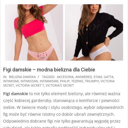
Figi damskie – modna bielizna dla Ciebie
2025-
IN:
BIELIZNA DAMSKA
TAGGED:
AKCESORIA
,
ANSWERED
,
ETAM
,
GATTA
,
INTIMISIMI
,
INTIMISSIMI
,
INTIMMISIMI
,
PHILIP
,
TEZENIS
,
TRIUMPH
,
VICTORIA
01-
SECRET
,
VICTORIA SECRET T
,
VICTORIA'S SECRET
16
Figi damskie
to nie tylko element bielizny, ale również ważna
część kobiecej garderoby, stanowiąca o komforcie i pewności
siebie. W świecie mody i stylu osobistego, wybór odpowiednich
fig może być równie istotny co dobór ubrań zewnętrznych.
Odpowiednio dobrane figi nie tylko gwarantują wygodę przez
cały dzień, ale także potrafią podkreślić indywidualny styl i