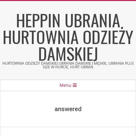
Skip
HEPPIN UBRANIA
to
content
HURTOWNIA ODZIEŻY
DAMSKIEJ
HURTOWNIA ODZIEŻY DAMSKIEJ UBRANIA DAMSKIE I MĘSKIE, UBRANIA PLUS
SIZE W HURCIE, HURT UBRAŃ
Secondary
Menu
Navigation
Menu
answered