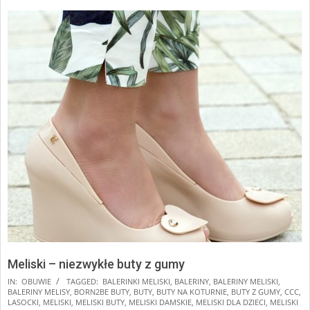
Meliski – niezwykłe buty z gumy
2025-
IN:
OBUWIE
TAGGED:
BALERINKI MELISKI
,
BALERINY
,
BALERINY MELISKI
,
BALERINY MELISY
,
BORN2BE BUTY
,
BUTY
,
BUTY NA KOTURNIE
,
BUTY Z GUMY
,
CCC
,
01-
LASOCKI
,
MELISKI
,
MELISKI BUTY
,
MELISKI DAMSKIE
,
MELISKI DLA DZIECI
,
MELISKI