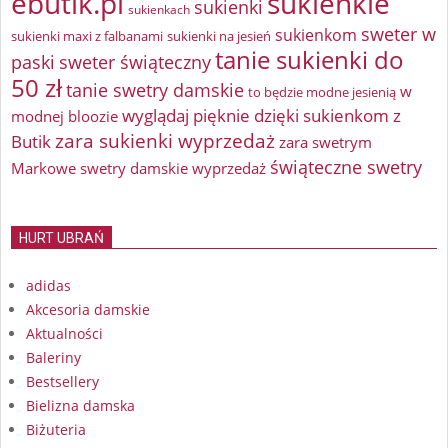
ebutik.pl
sukienkie
sukienki
sukienkach
sweter w
sukienkom
sukienki maxi z falbanami
sukienki na jesień
tanie sukienki do
paski
sweter świąteczny
50 zł
tanie swetry damskie
w
to będzie modne jesienią
wyglądaj pięknie dzięki sukienkom z
modnej bloozie
zara sukienki wyprzedaż
Butik
zara swetrym
świąteczne swetry
Markowe swetry damskie wyprzedaż
HURT UBRAŃ
adidas
Akcesoria damskie
Aktualności
Baleriny
Bestsellery
Bielizna damska
Biżuteria