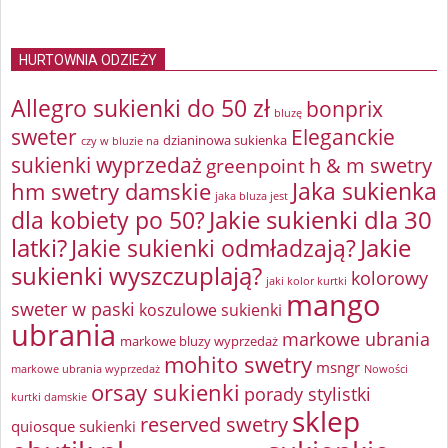
HURTOWNIA ODZIEŻY
Allegro sukienki do 50 zł
bonprix
bluzę
sweter
Eleganckie
dzianinowa sukienka
czy w bluzie na
sukienki wyprzedaż
greenpoint
h & m swetry
Jaka sukienka
hm swetry damskie
jaka bluza jest
Jakie sukienki dla 30
dla kobiety po 50?
latki?
Jakie sukienki odmładzają?
Jakie
sukienki wyszczuplają?
kolorowy
jaki kolor kurtki
mango
sweter w paski
koszulowe sukienki
ubrania
markowe ubrania
markowe bluzy wyprzedaż
mohito swetry
msngr
markowe ubrania wyprzedaż
Nowości
orsay sukienki
porady stylistki
kurtki damskie
sklep
reserved swetry
quiosque sukienki