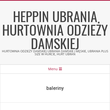
Skip
HEPPIN UBRANIA
to
content
HURTOWNIA ODZIEŻY
DAMSKIEJ
HURTOWNIA ODZIEŻY DAMSKIEJ UBRANIA DAMSKIE I MĘSKIE, UBRANIA PLUS
SIZE W HURCIE, HURT UBRAŃ
Secondary
Menu
Navigation
Menu
baleriny