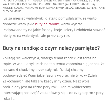
IN:
BUTY DAMSKIE
TAGGED:
BALERINY
,
BUTY
,
BUTY NA RANDKĘ
,
BUTY NA
WALENTYNKI
,
GDZIE SZUKAĆ PROMOCJI NA BUTY
,
JAKIE BUTY DAMSKIE SĄ
08-
MODNE
,
KOZAKI
,
MARKOWE BUTY DAMSKIE WYPRZEDAŻ
,
OBUWIE
,
SZPILKI
,
TANIE
11
BUTY DAMSKIE
Już za miesiąc walentynki, dlatego pomyślałyśmy, że warto
doradzić Wam jakie
buty na randkę
warto wybrać.
Podpowiadamy na jakie fasony, kroje, kolory i zdobienia stawiać
nie tylko na walentynki, ale przez cały rok.
Buty na randkę: o czym należy pamiętać?
Zbliżają się walentynki, dlatego temat randek jest teraz na
topie. W wielu artykułach na ten temat zapomina się jednak, że
na randki chodzimy przez cały rok. Dzisiaj chcemy
podpowiedzieć Wam jakie fasony wybrać nie tylko w Dzień
Zakochanych, ale także w każdy inny dzień. Nasz wpis
podzielony jest na różne pory roku. Zanim wybierzemy
interesującą nas część zastanówmy się – do czego oprócz pory
roku i …