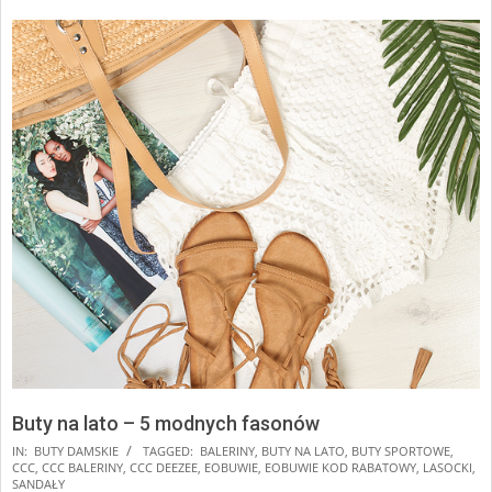
Buty na lato – 5 modnych fasonów
2025-
IN:
BUTY DAMSKIE
TAGGED:
BALERINY
,
BUTY NA LATO
,
BUTY SPORTOWE
,
CCC
,
CCC BALERINY
,
CCC DEEZEE
,
EOBUWIE
,
EOBUWIE KOD RABATOWY
,
LASOCKI
,
01-
SANDAŁY