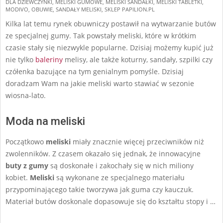
27
DLA DZIEWCZYNKI
,
MELISKI GUMOWE
,
MELISKI SANDAŁKI
,
MELISKI TABLETKI
,
MODIVO
,
OBUWIE
,
SANDAŁY MELISKI
,
SKLEP PAPILION.PL
Kilka lat temu rynek obuwniczy postawił na wytwarzanie butów
ze specjalnej gumy. Tak powstały meliski, które w krótkim
czasie stały się niezwykle popularne. Dzisiaj możemy kupić już
nie tylko
baleriny
melisy, ale także koturny, sandały, szpilki czy
czółenka bazujące na tym genialnym pomyśle. Dzisiaj
doradzam Wam na jakie meliski warto stawiać w sezonie
wiosna-lato.
Moda na meliski
Początkowo
meliski
miały znacznie więcej przeciwników niż
zwolenników. Z czasem okazało się jednak, że innowacyjne
buty z gumy
są doskonałe i zakochały się w nich miliony
kobiet.
Meliski
są wykonane ze specjalnego materiału
przypominającego takie tworzywa jak guma czy kauczuk.
Materiał butów doskonale dopasowuje się do kształtu stopy i …