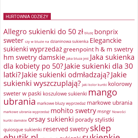
HURTOWNIA ODZIEŻY
Allegro sukienki do 50 zł
bonprix
bluzę
sweter
Eleganckie
dzianinowa sukienka
czy w bluzie na
sukienki wyprzedaż
greenpoint
h & m swetry
Jaka sukienka
hm swetry damskie
jaka bluza jest
Jakie sukienki dla 30
dla kobiety po 50?
latki?
Jakie sukienki odmładzają?
Jakie
sukienki wyszczuplają?
kolorowy
jaki kolor kurtki
mango
sweter w paski
koszulowe sukienki
ubrania
markowe ubrania
markowe bluzy wyprzedaż
mohito swetry
msngr
markowe ubrania wyprzedaż
Nowości
orsay sukienki
porady stylistki
kurtki damskie
sklep
reserved swetry
quiosque sukienki
ebutik.pl
sukienkie