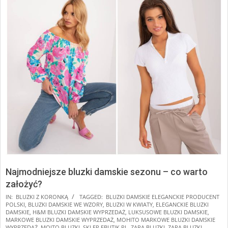
Najmodniejsze bluzki damskie sezonu – co warto
założyć?
2025-
IN:
BLUZKI Z KORONKĄ
TAGGED:
BLUZKI DAMSKIE ELEGANCKIE PRODUCENT
POLSKI
,
BLUZKI DAMSKIE WE WZORY
,
BLUZKI W KWIATY
,
ELEGANCKIE BLUZKI
02-
DAMSKIE
,
H&M BLUZKI DAMSKIE WYPRZEDAŻ
,
LUKSUSOWE BLUZKI DAMSKIE
,
08
MARKOWE BLUZKI DAMSKIE WYPRZEDAŻ
,
MOHITO MARKOWE BLUZKI DAMSKIE
WYPRZEDAŻ
,
MOITO BLUZKI
,
SKLEP EBUTIK.PL
,
ZARA BLUZKI
,
ZARA BLUZKI