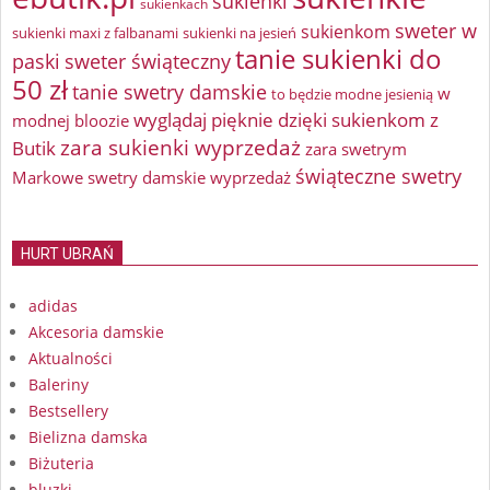
sukienki
sukienkach
sweter w
sukienkom
sukienki maxi z falbanami
sukienki na jesień
tanie sukienki do
paski
sweter świąteczny
50 zł
tanie swetry damskie
w
to będzie modne jesienią
wyglądaj pięknie dzięki sukienkom z
modnej bloozie
zara sukienki wyprzedaż
Butik
zara swetrym
świąteczne swetry
Markowe swetry damskie wyprzedaż
HURT UBRAŃ
adidas
Akcesoria damskie
Aktualności
Baleriny
Bestsellery
Bielizna damska
Biżuteria
bluzki