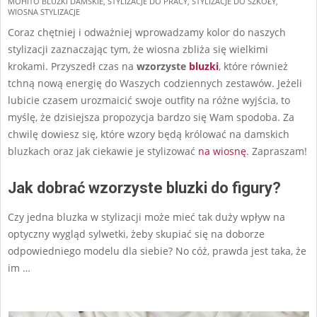
MOHITO BLUZKI DAMSKIE
,
STYLIZACJE DO PRACY
,
STYLIZACJE DO SZKOŁY
,
25
WIOSNA STYLIZACJE
Coraz chętniej i odważniej wprowadzamy kolor do naszych
stylizacji zaznaczając tym, że wiosna zbliża się wielkimi
krokami. Przyszedł czas na
wzorzyste
bluzki
, które również
tchną nową energię do Waszych codziennych zestawów. Jeżeli
lubicie czasem urozmaicić swoje outfity na różne wyjścia, to
myślę, że dzisiejsza propozycja bardzo się Wam spodoba. Za
chwilę dowiesz się, które wzory będą królować na damskich
bluzkach oraz jak ciekawie je stylizować
na wiosnę
. Zapraszam!
Jak dobrać wzorzyste bluzki do figury?
Czy jedna bluzka w stylizacji może mieć tak duży wpływ na
optyczny wygląd sylwetki, żeby skupiać się na doborze
odpowiedniego modelu dla siebie? No cóż, prawda jest taka, że
im …