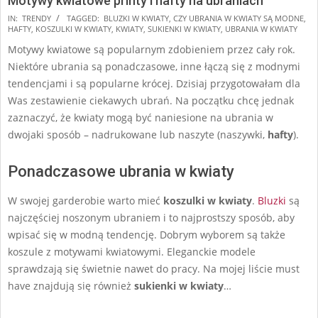
Motywy kwiatowe printy i hafty na ubraniach
2024-
IN:
TRENDY
TAGGED:
BLUZKI W KWIATY
,
CZY UBRANIA W KWIATY SĄ MODNE
,
HAFTY
,
KOSZULKI W KWIATY
,
KWIATY
,
SUKIENKI W KWIATY
,
UBRANIA W KWIATY
09-
Motywy kwiatowe są popularnym zdobieniem przez cały rok.
25
Niektóre ubrania są ponadczasowe, inne łączą się z modnymi
tendencjami i są popularne krócej. Dzisiaj przygotowałam dla
Was zestawienie ciekawych ubrań. Na początku chcę jednak
zaznaczyć, że kwiaty mogą być naniesione na ubrania w
dwojaki sposób – nadrukowane lub naszyte (naszywki,
hafty
).
Ponadczasowe ubrania w kwiaty
W swojej garderobie warto mieć
koszulki w kwiaty
.
Bluzki
są
najczęściej noszonym ubraniem i to najprostszy sposób, aby
wpisać się w modną tendencję. Dobrym wyborem są także
koszule z motywami kwiatowymi. Eleganckie modele
sprawdzają się świetnie nawet do pracy. Na mojej liście must
have znajdują się również
sukienki w kwiaty
…