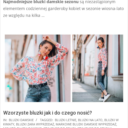
Najmodniejsze bluzki damskie sezonu
są niezastąpionym
elementem codziennej garderoby kobiet w sezonie wiosna-lato
ze względu na kilka …
Wzorzyste bluzki jak i do czego nosić?
2024-
IN:
BLUZKI DAMSKIE
TAGGED:
BLUZKI LETNIE
,
BLUZKI NA LATO
,
BLUZKI W
KWIATY
,
BLUZKI ZARA WYPRZEDAŻ
,
MARKOWE BLUZKI DAMSKIE WYPRZEDAŻ
,
09-