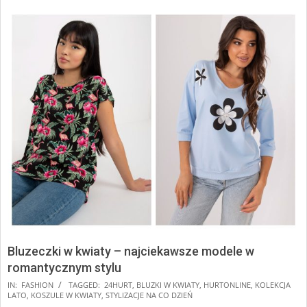
Bluzeczki w kwiaty – najciekawsze modele w
romantycznym stylu
2025-
IN:
FASHION
TAGGED:
24HURT
,
BLUZKI W KWIATY
,
HURTONLINE
,
KOLEKCJA
LATO
,
KOSZULE W KWIATY
,
STYLIZACJE NA CO DZIEŃ
07-