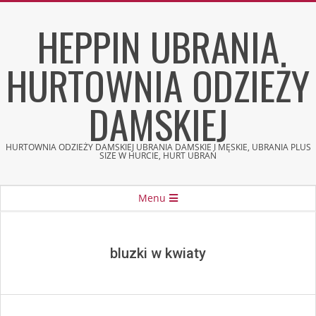
Skip
HEPPIN UBRANIA
to
content
HURTOWNIA ODZIEŻY
DAMSKIEJ
HURTOWNIA ODZIEŻY DAMSKIEJ UBRANIA DAMSKIE I MĘSKIE, UBRANIA PLUS
SIZE W HURCIE, HURT UBRAŃ
Secondary
Menu
Navigation
Menu
bluzki w kwiaty