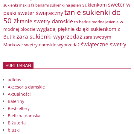
sweter w
sukienkom
sukienki maxi z falbanami
sukienki na jesień
tanie sukienki do
paski
sweter świąteczny
50 zł
tanie swetry damskie
w
to będzie modne jesienią
wyglądaj pięknie dzięki sukienkom z
modnej bloozie
zara sukienki wyprzedaż
Butik
zara swetrym
świąteczne swetry
Markowe swetry damskie wyprzedaż
HURT UBRAŃ
adidas
Akcesoria damskie
Aktualności
Baleriny
Bestsellery
Bielizna damska
Biżuteria
bluzki