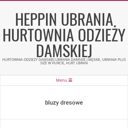
Skip
HEPPIN UBRANIA
to
content
HURTOWNIA ODZIEŻY
DAMSKIEJ
HURTOWNIA ODZIEŻY DAMSKIEJ UBRANIA DAMSKIE I MĘSKIE, UBRANIA PLUS
SIZE W HURCIE, HURT UBRAŃ
Secondary
Menu
Navigation
Menu
bluzy dresowe