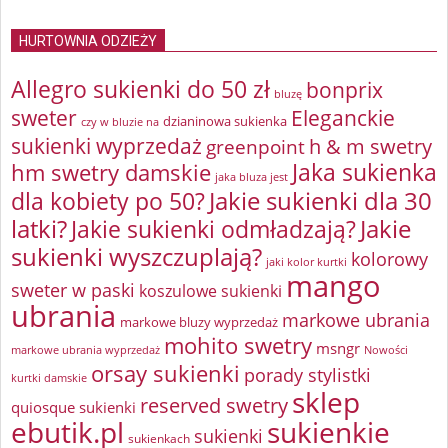
HURTOWNIA ODZIEŻY
Allegro sukienki do 50 zł
bonprix
bluzę
sweter
Eleganckie
dzianinowa sukienka
czy w bluzie na
sukienki wyprzedaż
greenpoint
h & m swetry
Jaka sukienka
hm swetry damskie
jaka bluza jest
Jakie sukienki dla 30
dla kobiety po 50?
latki?
Jakie sukienki odmładzają?
Jakie
sukienki wyszczuplają?
kolorowy
jaki kolor kurtki
mango
sweter w paski
koszulowe sukienki
ubrania
markowe ubrania
markowe bluzy wyprzedaż
mohito swetry
msngr
markowe ubrania wyprzedaż
Nowości
orsay sukienki
porady stylistki
kurtki damskie
sklep
reserved swetry
quiosque sukienki
ebutik.pl
sukienkie
sukienki
sukienkach