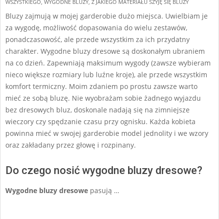
12
WSZYSTKIEGO
,
WYGODNE BLUZY
,
Z JAKIEGO MATERIAŁU SZYJĘ SIĘ BLUZY
Bluzy zajmują w mojej garderobie dużo miejsca. Uwielbiam je
za wygodę, możliwość dopasowania do wielu zestawów,
ponadczasowość, ale przede wszystkim za ich przydatny
charakter. Wygodne bluzy dresowe są doskonałym ubraniem
na co dzień. Zapewniają maksimum wygody (zawsze wybieram
nieco większe rozmiary lub luźne kroje), ale przede wszystkim
komfort termiczny. Moim zdaniem po prostu zawsze warto
mieć ze sobą bluzę. Nie wyobrażam sobie żadnego wyjazdu
bez dresowych bluz, doskonale nadają się na zimniejsze
wieczory czy spędzanie czasu przy ognisku. Każda kobieta
powinna mieć w swojej garderobie model jednolity i we wzory
oraz zakładany przez głowę i rozpinany.
Do czego nosić wygodne bluzy dresowe?
Wygodne bluzy dresowe
pasują …