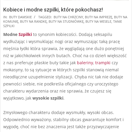
Kobiece i modne szpilki, które pokochasz!
2024-
IN:
BUTY DAMSKIE
TAGGED:
BUTY NA CHRZCINY
,
BUTY NA IMPREZĘ
,
BUTY NA
KOMUNIĘ
,
BUTY NA RANDKĘ
,
BUTY NA STUDNIÓWKĘ
,
BUTY NA WESELE
,
TANIE
09-
SZPILKI
24
Modne
Szpilki
to synonim kobiecości. Dodają seksapilu
wydłużając i wysmuklając nogi oraz wymuszając taką pracę
mięśnia łydki która sprawia, że wyglądają one dużo ponętniej
niż w jakichkolwiek innych butach. Choć na co dzień większość
z nas preferuje płaskie buty takie jak
baleriny
,
trampki
czy
mokasyny, to są sytuacje w których szpilki stanowią niemal
nieodłączne uzupełnienie stylizacji. Chyba nic tak nie dodaje
pewności siebie, nie podkreśla oficjalnego czy uroczystego
charakteru wydarzenia oraz nie sprawia, że czujesz się
wyjątkowo, jak
wysokie szpilki
.
Zmysłowego charakteru dodaje wysmukły, wysoki obcas.
Odpowiednio wyważony, stabilny obcas gwarantuje komfort i
wygodę, choć nie bez znaczenia jest także przyzwyczajenie