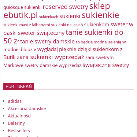
sklep
reserved swetry
quiosque sukienki
ebutik.pl
sukienkie
sukienki
sukienkach
sweter w
sukienkom
sukienki maxi z falbanami
sukienki na jesień
tanie sukienki do
paski
sweter świąteczny
50 zł
tanie swetry damskie
w
to będzie modne jesienią
wyglądaj pięknie dzięki sukienkom z
modnej bloozie
zara sukienki wyprzedaż
Butik
zara swetrym
świąteczne swetry
Markowe swetry damskie wyprzedaż
HURT UBRAŃ
adidas
Akcesoria damskie
Aktualności
Baleriny
Bestsellery