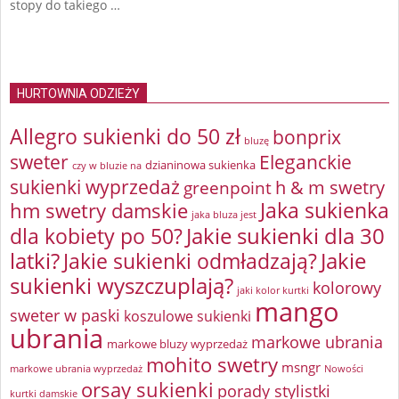
stopy do takiego …
HURTOWNIA ODZIEŻY
Allegro sukienki do 50 zł
bonprix
bluzę
sweter
Eleganckie
dzianinowa sukienka
czy w bluzie na
sukienki wyprzedaż
greenpoint
h & m swetry
Jaka sukienka
hm swetry damskie
jaka bluza jest
Jakie sukienki dla 30
dla kobiety po 50?
latki?
Jakie sukienki odmładzają?
Jakie
sukienki wyszczuplają?
kolorowy
jaki kolor kurtki
mango
sweter w paski
koszulowe sukienki
ubrania
markowe ubrania
markowe bluzy wyprzedaż
mohito swetry
msngr
markowe ubrania wyprzedaż
Nowości
orsay sukienki
porady stylistki
kurtki damskie