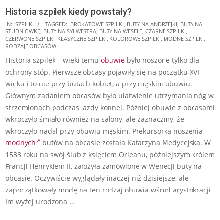
Historia szpilek kiedy powstały?
2025-
IN:
SZPILKI
TAGGED:
BROKATOWE SZPILKI
,
BUTY NA ANDRZEJKI
,
BUTY NA
STUDNIÓWKĘ
,
BUTY NA SYLWESTRA
,
BUTY NA WESELE
,
CZARNE SZPILKI
,
10-
CZERWONE SZPILKI
,
KLASYCZNE SZPILKI
,
KOLOROWE SZPILKI
,
MODNE SZPILKI
,
18
RODZAJE OBCASÓW
Historia szpilek – wieki temu
obuwie
było noszone tylko dla
ochrony stóp. Pierwsze obcasy pojawiły się na początku XVI
wieku i to nie przy butach kobiet, a przy męskim obuwiu.
Głównym zadaniem obcasów było ułatwienie utrzymania nóg w
strzemionach podczas jazdy konnej. Później obuwie z obcasami
wkroczyło śmiało również na salony, ale zaznaczmy, że
wkroczyło nadal przy obuwiu męskim. Prekursorką noszenia
modnych
butów na obcasie została Katarzyna Medycejska. W
1533 roku na swój ślub z księciem Orleanu, późniejszym królem
Francji Henrykiem II, założyła zamówione w Wenecji buty na
obcasie. Oczywiście wyglądały inaczej niż dzisiejsze, ale
zapoczątkowały modę na ten rodzaj obuwia wśród arystokracji.
Im wyżej urodzona …