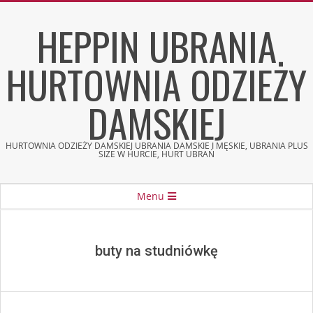
Skip
HEPPIN UBRANIA
to
content
HURTOWNIA ODZIEŻY
DAMSKIEJ
HURTOWNIA ODZIEŻY DAMSKIEJ UBRANIA DAMSKIE I MĘSKIE, UBRANIA PLUS
SIZE W HURCIE, HURT UBRAŃ
Secondary
Menu
Navigation
Menu
buty na studniówkę