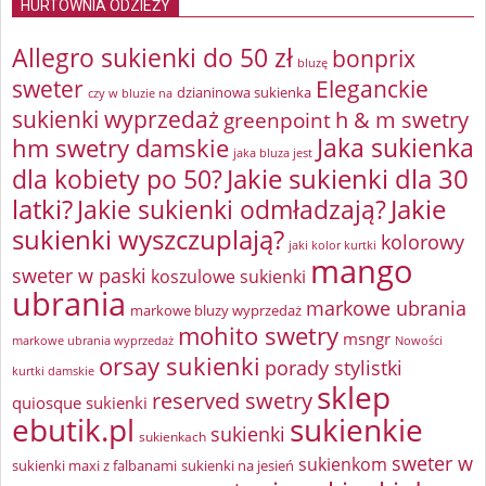
HURTOWNIA ODZIEŻY
Allegro sukienki do 50 zł
bonprix
bluzę
sweter
Eleganckie
dzianinowa sukienka
czy w bluzie na
sukienki wyprzedaż
greenpoint
h & m swetry
Jaka sukienka
hm swetry damskie
jaka bluza jest
Jakie sukienki dla 30
dla kobiety po 50?
latki?
Jakie sukienki odmładzają?
Jakie
sukienki wyszczuplają?
kolorowy
jaki kolor kurtki
mango
sweter w paski
koszulowe sukienki
ubrania
markowe ubrania
markowe bluzy wyprzedaż
mohito swetry
msngr
markowe ubrania wyprzedaż
Nowości
orsay sukienki
porady stylistki
kurtki damskie
sklep
reserved swetry
quiosque sukienki
ebutik.pl
sukienkie
sukienki
sukienkach
sweter w
sukienkom
sukienki maxi z falbanami
sukienki na jesień