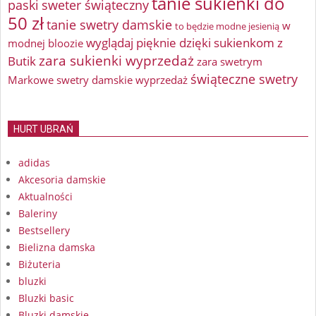
tanie sukienki do
paski
sweter świąteczny
50 zł
tanie swetry damskie
w
to będzie modne jesienią
wyglądaj pięknie dzięki sukienkom z
modnej bloozie
zara sukienki wyprzedaż
Butik
zara swetrym
świąteczne swetry
Markowe swetry damskie wyprzedaż
HURT UBRAŃ
adidas
Akcesoria damskie
Aktualności
Baleriny
Bestsellery
Bielizna damska
Biżuteria
bluzki
Bluzki basic
Bluzki damskie