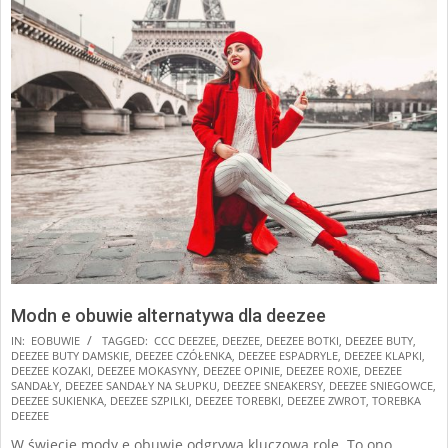
Modn e obuwie alternatywa dla deezee
2025-
IN:
EOBUWIE
TAGGED:
CCC DEEZEE
,
DEEZEE
,
DEEZEE BOTKI
,
DEEZEE BUTY
,
DEEZEE BUTY DAMSKIE
,
DEEZEE CZÓŁENKA
,
DEEZEE ESPADRYLE
,
DEEZEE KLAPKI
,
01-
DEEZEE KOZAKI
,
DEEZEE MOKASYNY
,
DEEZEE OPINIE
,
DEEZEE ROXIE
,
DEEZEE
17
SANDAŁY
,
DEEZEE SANDAŁY NA SŁUPKU
,
DEEZEE SNEAKERSY
,
DEEZEE SNIEGOWCE
,
DEEZEE SUKIENKA
,
DEEZEE SZPILKI
,
DEEZEE TOREBKI
,
DEEZEE ZWROT
,
TOREBKA
DEEZEE
W świecie mody e obuwie odgrywa kluczową rolę. To ono