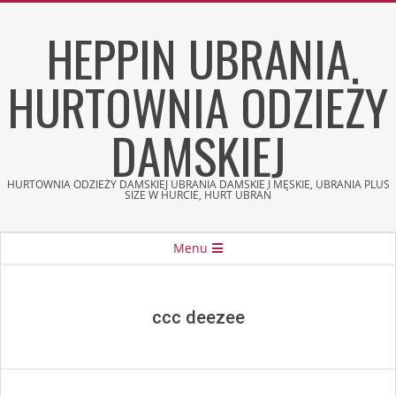
Skip
HEPPIN UBRANIA
to
content
HURTOWNIA ODZIEŻY
DAMSKIEJ
HURTOWNIA ODZIEŻY DAMSKIEJ UBRANIA DAMSKIE I MĘSKIE, UBRANIA PLUS
SIZE W HURCIE, HURT UBRAŃ
Secondary
Menu
Navigation
Menu
ccc deezee