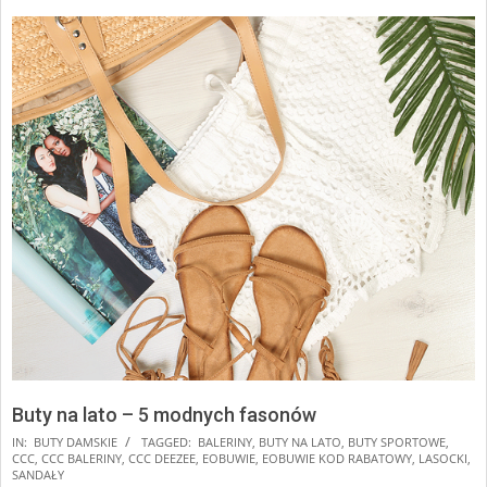
Buty na lato – 5 modnych fasonów
2025-
IN:
BUTY DAMSKIE
TAGGED:
BALERINY
,
BUTY NA LATO
,
BUTY SPORTOWE
,
CCC
,
CCC BALERINY
,
CCC DEEZEE
,
EOBUWIE
,
EOBUWIE KOD RABATOWY
,
LASOCKI
,
01-
SANDAŁY