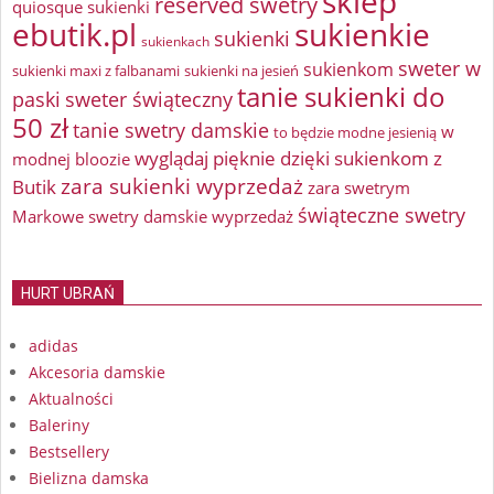
sklep
reserved swetry
quiosque sukienki
ebutik.pl
sukienkie
sukienki
sukienkach
sweter w
sukienkom
sukienki maxi z falbanami
sukienki na jesień
tanie sukienki do
paski
sweter świąteczny
50 zł
tanie swetry damskie
w
to będzie modne jesienią
wyglądaj pięknie dzięki sukienkom z
modnej bloozie
zara sukienki wyprzedaż
Butik
zara swetrym
świąteczne swetry
Markowe swetry damskie wyprzedaż
HURT UBRAŃ
adidas
Akcesoria damskie
Aktualności
Baleriny
Bestsellery
Bielizna damska