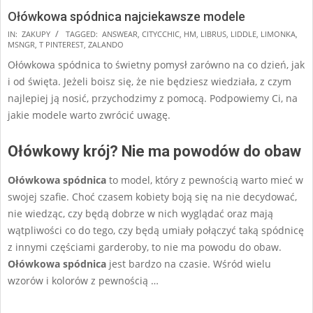
Ołówkowa spódnica najciekawsze modele
2024-
IN:
ZAKUPY
TAGGED:
ANSWEAR
,
CITYCCHIC
,
HM
,
LIBRUS
,
LIDDLE
,
LIMONKA
,
MSNGR
,
T PINTEREST
,
ZALANDO
12-
Ołówkowa spódnica to świetny pomysł zarówno na co dzień, jak
17
i od święta. Jeżeli boisz się, że nie będziesz wiedziała, z czym
najlepiej ją nosić, przychodzimy z pomocą. Podpowiemy Ci, na
jakie modele warto zwrócić uwagę.
Ołówkowy krój? Nie ma powodów do obaw
Ołówkowa spódnica
to model, który z pewnością warto mieć w
swojej szafie. Choć czasem kobiety boją się na nie decydować,
nie wiedząc, czy będą dobrze w nich wyglądać oraz mają
wątpliwości co do tego, czy będą umiały połączyć taką spódnicę
z innymi częściami garderoby, to nie ma powodu do obaw.
Ołówkowa spódnica
jest bardzo na czasie. Wśród wielu
wzorów i kolorów z pewnością …