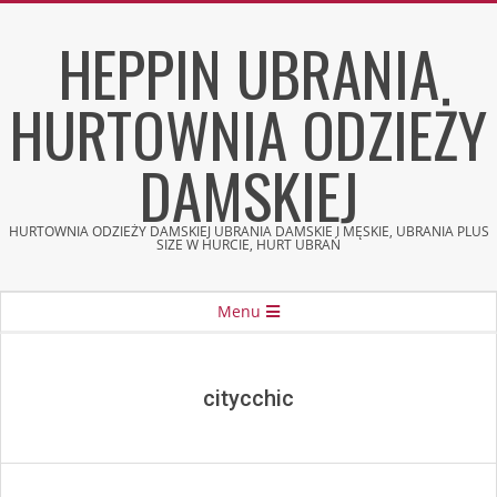
Skip
HEPPIN UBRANIA
to
content
HURTOWNIA ODZIEŻY
DAMSKIEJ
HURTOWNIA ODZIEŻY DAMSKIEJ UBRANIA DAMSKIE I MĘSKIE, UBRANIA PLUS
SIZE W HURCIE, HURT UBRAŃ
Secondary
Menu
Navigation
Menu
citycchic