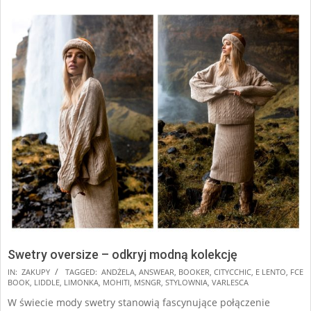
Swetry oversize – odkryj modną kolekcję
2024-
IN:
ZAKUPY
TAGGED:
ANDŻELA
,
ANSWEAR
,
BOOKER
,
CITYCCHIC
,
E LENTO
,
FCE
BOOK
,
LIDDLE
,
LIMONKA
,
MOHITI
,
MSNGR
,
STYLOWNIA
,
VARLESCA
12-
W świecie mody swetry stanowią fascynujące połączenie
17