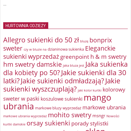
…
HURTOWNIA ODZIEŻY
Allegro sukienki do 50 zł
bonprix
bluzę
sweter
Eleganckie
dzianinowa sukienka
czy w bluzie na
sukienki wyprzedaż
greenpoint
h & m swetry
Jaka sukienka
hm swetry damskie
jaka bluza jest
Jakie sukienki dla 30
dla kobiety po 50?
latki?
Jakie sukienki odmładzają?
Jakie
sukienki wyszczuplają?
kolorowy
jaki kolor kurtki
mango
sweter w paski
koszulowe sukienki
ubrania
markowe ubrania
markowe bluzy wyprzedaż
mohito swetry
msngr
markowe ubrania wyprzedaż
Nowości
orsay sukienki
porady stylistki
kurtki damskie