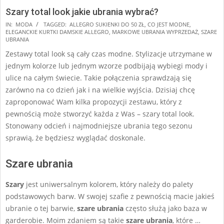
Szary total look jakie ubrania wybrać?
2024-
IN:
MODA
TAGGED:
ALLEGRO SUKIENKI DO 50 ZŁ
,
CO JEST MODNE
,
ELEGANCKIE KURTKI DAMSKIE ALLEGRO
,
MARKOWE UBRANIA WYPRZEDAŻ
,
SZARE
10-
UBRANIA
02
Zestawy total look są cały czas modne. Stylizacje utrzymane w
jednym kolorze lub jednym wzorze podbijają wybiegi mody i
ulice na całym świecie. Takie połączenia sprawdzają się
zarówno na co dzień jak i na wielkie wyjścia. Dzisiaj chcę
zaproponować Wam kilka propozycji zestawu, który z
pewnością może stworzyć każda z Was – szary total look.
Stonowany odcień i najmodniejsze ubrania tego sezonu
sprawią, że będziesz wyglądać doskonale.
Szare ubrania
Szary
jest uniwersalnym kolorem, który należy do palety
podstawowych barw. W swojej szafie z pewnością macie jakieś
ubranie o tej barwie,
szare ubrania
często służą jako baza w
garderobie. Moim zdaniem są takie
szare ubrania
, które …