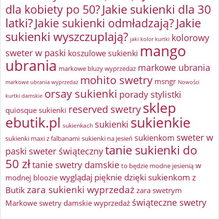
Jakie sukienki dla 30
dla kobiety po 50?
latki?
Jakie sukienki odmładzają?
Jakie
sukienki wyszczuplają?
kolorowy
jaki kolor kurtki
mango
sweter w paski
koszulowe sukienki
ubrania
markowe ubrania
markowe bluzy wyprzedaż
mohito swetry
msngr
markowe ubrania wyprzedaż
Nowości
orsay sukienki
porady stylistki
kurtki damskie
sklep
reserved swetry
quiosque sukienki
ebutik.pl
sukienkie
sukienki
sukienkach
sweter w
sukienkom
sukienki maxi z falbanami
sukienki na jesień
tanie sukienki do
paski
sweter świąteczny
50 zł
tanie swetry damskie
w
to będzie modne jesienią
wyglądaj pięknie dzięki sukienkom z
modnej bloozie
zara sukienki wyprzedaż
Butik
zara swetrym
świąteczne swetry
Markowe swetry damskie wyprzedaż