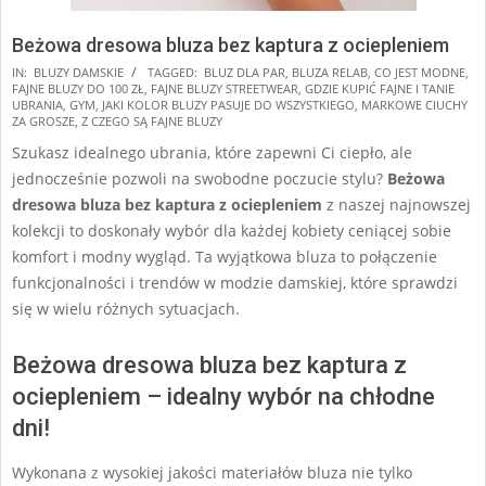
Beżowa dresowa bluza bez kaptura z ociepleniem
2024-
IN:
BLUZY DAMSKIE
TAGGED:
BLUZ DLA PAR
,
BLUZA RELAB
,
CO JEST MODNE
,
FAJNE BLUZY DO 100 ZŁ
,
FAJNE BLUZY STREETWEAR
,
GDZIE KUPIĆ FAJNE I TANIE
09-
UBRANIA
,
GYM
,
JAKI KOLOR BLUZY PASUJE DO WSZYSTKIEGO
,
MARKOWE CIUCHY
14
ZA GROSZE
,
Z CZEGO SĄ FAJNE BLUZY
Szukasz idealnego ubrania, które zapewni Ci ciepło, ale
jednocześnie pozwoli na swobodne poczucie stylu?
Beżowa
dresowa bluza bez kaptura z ociepleniem
z naszej najnowszej
kolekcji to doskonały wybór dla każdej kobiety ceniącej sobie
komfort i modny wygląd. Ta wyjątkowa bluza to połączenie
funkcjonalności i trendów w modzie damskiej, które sprawdzi
się w wielu różnych sytuacjach.
Beżowa dresowa bluza bez kaptura z
ociepleniem – idealny wybór na chłodne
dni!
Wykonana z wysokiej jakości materiałów bluza nie tylko