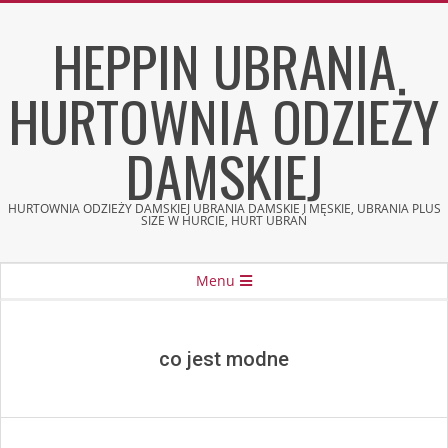
Skip
HEPPIN UBRANIA
to
content
HURTOWNIA ODZIEŻY
DAMSKIEJ
HURTOWNIA ODZIEŻY DAMSKIEJ UBRANIA DAMSKIE I MĘSKIE, UBRANIA PLUS
SIZE W HURCIE, HURT UBRAŃ
Secondary
Menu
Navigation
Menu
co jest modne