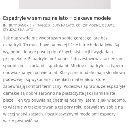
Espadryle w sam raz na lato – ciekawe modele
2024-
IN:
BUTY DAMSKIE
TAGGED:
BUTY NA LATO
,
CO JEST MODNE
,
OBUWIE
,
STYLIZACJE NA LATO
09-
Tak naprawdę nie wyobrażam sobie gorącego lata bez
23
espadryli. To must have na mojej liście letnich dodatków. Są
wygodne, dobrze pasują do różnych stylizacji i wyglądają
przepięknie. Espadryle można nosić do zestawów z sukienkami,
spódnicami, szortami i spodniami. Modne espadryle są typem
obuwia znanym od wielu lat. Klasyczne modele mają słomkową
podeszwę i są wykonane z cienkich materiałów, które
zapewniają komfort termiczny. Podeszwa sprawia, że espadryle
damskie są dobre zarówno na piaszczyste jak i kamieniste
plaże. Ten typ obuwia najchętniej nosimy latem, a jak wiadomo,
to właśnie w trakcie trwania tej pory roku pozwalamy sobie na
więcej w stylizacjach. Poza klasycznymi modelami espadryli,
warto postawić na …