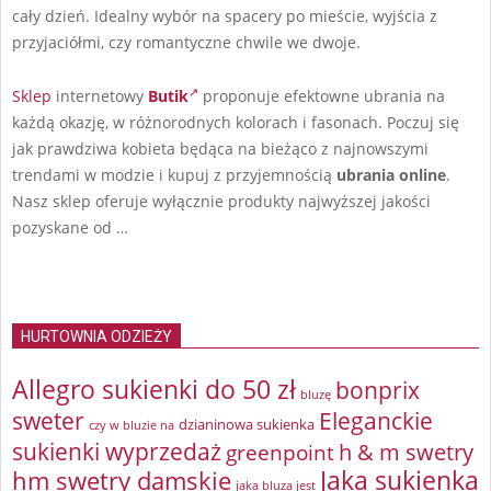
cały dzień. Idealny wybór na spacery po mieście, wyjścia z
przyjaciółmi, czy romantyczne chwile we dwoje.
Sklep
internetowy
Butik
proponuje efektowne ubrania
na
każdą okazję, w różnorodnych kolorach i fasonach. Poczuj się
jak prawdziwa kobieta będąca na bieżąco z najnowszymi
trendami w modzie i kupuj z przyjemnością
ubrania online
.
Nasz sklep oferuje wyłącznie produkty najwyższej jakości
pozyskane od …
HURTOWNIA ODZIEŻY
Allegro sukienki do 50 zł
bonprix
bluzę
sweter
Eleganckie
dzianinowa sukienka
czy w bluzie na
sukienki wyprzedaż
greenpoint
h & m swetry
Jaka sukienka
hm swetry damskie
jaka bluza jest