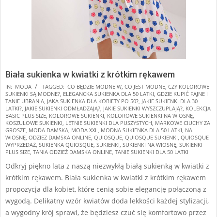
Biała sukienka w kwiatki z krótkim rękawem
2024-
IN:
MODA
TAGGED:
CO BĘDZIE MODNE W
,
CO JEST MODNE
,
CZY KOLOROWE
SUKIENKI SĄ MODNE?
,
ELEGANCKA SUKIENKA DLA 50 LATKI
,
GDZIE KUPIĆ FAJNE I
08-
TANIE UBRANIA
,
JAKA SUKIENKA DLA KOBIETY PO 50?
,
JAKIE SUKIENKI DLA 30
08
LATKI?
,
JAKIE SUKIENKI ODMŁADZAJĄ?
,
JAKIE SUKIENKI WYSZCZUPLAJĄ?
,
KOLEKCJA
BASIC PLUS SIZE
,
KOLOROWE SUKIENKI
,
KOLOROWE SUKIENKI NA WIOSNĘ
,
KOSZULOWE SUKIENKI
,
LETNIE SUKIENKI DLA PUSZYSTYCH
,
MARKOWE CIUCHY ZA
GROSZE
,
MODA DAMSKA
,
MODA XXL
,
MODNA SUKIENKA DLA 50 LATKI
,
NA
WIOSNĘ
,
ODZIEŻ DAMSKA ONLINE
,
QUIOSQUE
,
QUIOSQUE SUKIENKI
,
QUIOSQUE
WYPRZEDAŻ
,
SUKIENKA QUIOSQUE
,
SUKIENKI
,
SUKIENKI NA WIOSNĘ
,
SUKIENKI
PLUS SIZE
,
TANIA ODZIEŻ DAMSKA ONLINE
,
TANIE SUKIENKI DLA 50 LATKI
Odkryj piękno lata z naszą niezwykłą białą sukienką w kwiatki z
krótkim rękawem. Biała sukienka w kwiatki z krótkim rękawem
propozycja dla kobiet, które cenią sobie elegancję połączoną z
wygodą. Delikatny wzór kwiatów doda lekkości każdej stylizacji,
a wygodny krój sprawi, że będziesz czuć się komfortowo przez