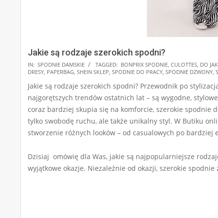
Jakie są rodzaje szerokich spodni?
2024-
IN:
SPODNIE DAMSKIE
TAGGED:
BONPRIX SPODNIE
,
CULOTTES
,
DO JAK
DRESY
,
PAPERBAG
,
SHEIN SKLEP
,
SPODNIE DO PRACY
,
SPODNIE DZWONY
,
11-
Jakie są rodzaje szerokich spodni? Przewodnik po stylizac
04
najgorętszych trendów ostatnich lat – są wygodne, stylowe
coraz bardziej skupia się na komforcie, szerokie spodnie 
tylko swobodę ruchu, ale także unikalny styl. W Butiku onl
stworzenie różnych looków – od casualowych po bardziej e
Dzisiaj omówię dla Was, jakie są najpopularniejsze rodzaje
wyjątkowe okazje. Niezależnie od okazji, szerokie spodnie 