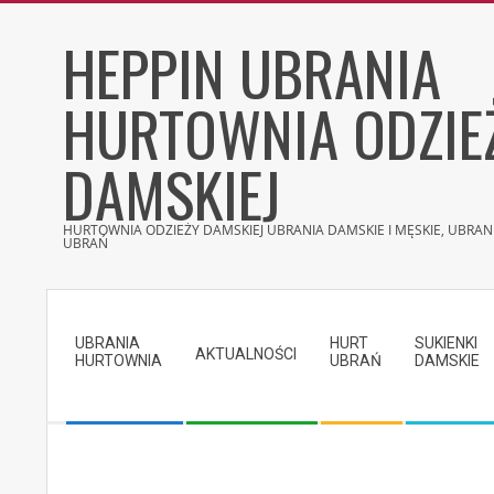
Skip
HEPPIN UBRANIA
to
content
HURTOWNIA ODZIE
DAMSKIEJ
HURTOWNIA ODZIEŻY DAMSKIEJ UBRANIA DAMSKIE I MĘSKIE, UBRANI
UBRAŃ
Secondary
Navigation
UBRANIA
HURT
SUKIENKI
Menu
AKTUALNOŚCI
HURTOWNIA
UBRAŃ
DAMSKIE