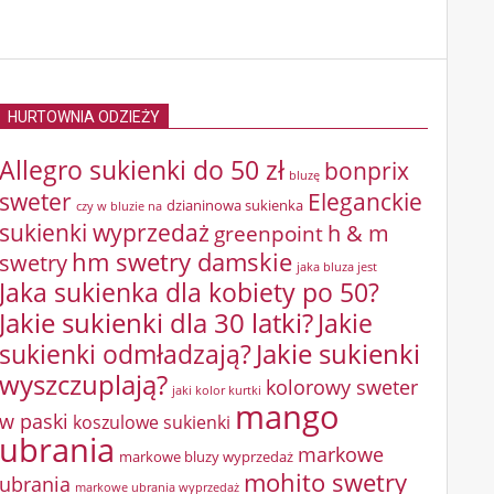
HURTOWNIA ODZIEŻY
Allegro sukienki do 50 zł
bonprix
bluzę
sweter
Eleganckie
dzianinowa sukienka
czy w bluzie na
sukienki wyprzedaż
greenpoint
h & m
hm swetry damskie
swetry
jaka bluza jest
Jaka sukienka dla kobiety po 50?
Jakie sukienki dla 30 latki?
Jakie
sukienki odmładzają?
Jakie sukienki
wyszczuplają?
kolorowy sweter
jaki kolor kurtki
mango
w paski
koszulowe sukienki
ubrania
markowe
markowe bluzy wyprzedaż
mohito swetry
ubrania
markowe ubrania wyprzedaż