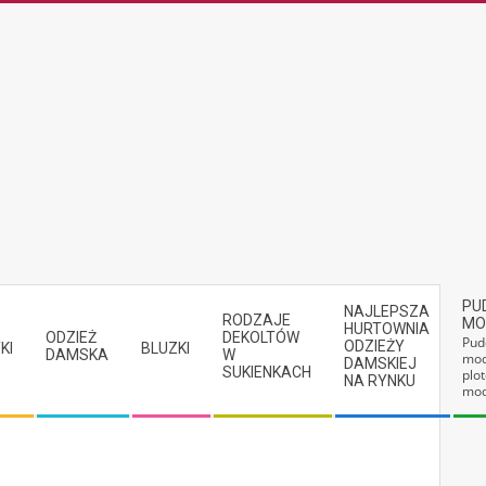
PU
NAJLEPSZA
RODZAJE
MO
HURTOWNIA
ODZIEŻ
DEKOLTÓW
Pud
ODZIEŻY
KI
BLUZKI
DAMSKA
W
mod
DAMSKIEJ
SUKIENKACH
plot
NA RYNKU
mod