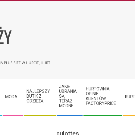
ŻY
A PLUS SIZE W HURCIE, HURT
JAKIE
HURTOWNIA
NAJLEPSZY
UBRANIA
OPINIE
BUTIK Z
SĄ
MODA
KURT
KLIENTÓW
ODZIEŻĄ
TERAZ
FACTORYPRICE
MODNE
culottes