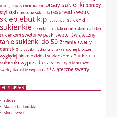
orsay sukienki
porady
msngr
Nowości kurtki damskie
reserved swetry
stylistki
quiosque sukienki
sklep ebutik.pl
sukienki
sukienkach
sukienkie
sukienki maxi z falbanami
sukienki na jesień
sweter w paski
sweter świąteczny
sukienkom
tanie sukienki do 50 zł
tanie swetry
damskie
w modnej bloozie
to będzie modne jesienią
zara
wyglądaj pięknie dzięki sukienkom z Butik
sukienki wyprzedaż
zara swetrym Markowe
świąteczne swetry
swetry damskie wyprzedaż
HURT UBRAŃ
adidas
Akcesoria damskie
Aktualności