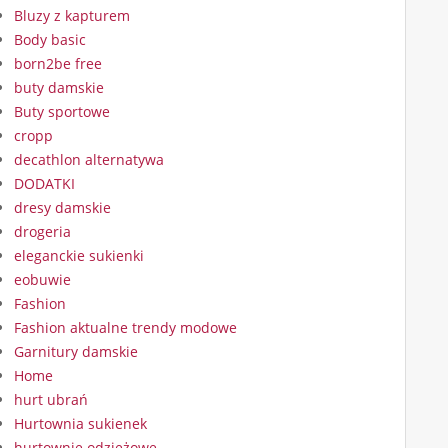
Bluzy z kapturem
Body basic
born2be free
buty damskie
Buty sportowe
cropp
decathlon alternatywa
DODATKI
dresy damskie
drogeria
eleganckie sukienki
eobuwie
Fashion
Fashion aktualne trendy modowe
Garnitury damskie
Home
hurt ubrań
Hurtownia sukienek
hurtownie odzieżowe