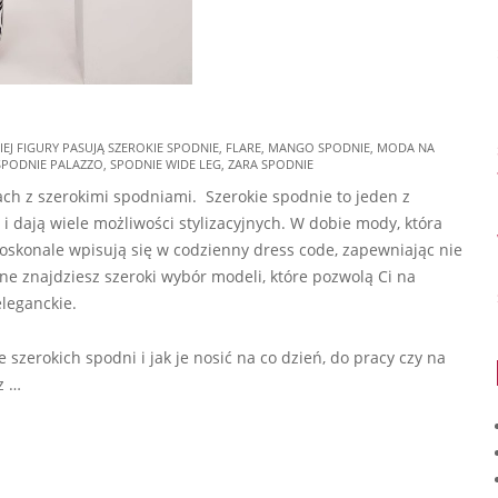
IEJ FIGURY PASUJĄ SZEROKIE SPODNIE
,
FLARE
,
MANGO SPODNIE
,
MODA NA
SPODNIE PALAZZO
,
SPODNIE WIDE LEG
,
ZARA SPODNIE
jach z szerokimi spodniami. Szerokie spodnie to jeden z
 i dają wiele możliwości stylizacyjnych. W dobie mody, która
doskonale wpisują się w codzienny dress code, zapewniając nie
ine znajdziesz szeroki wybór modeli, które pozwolą Ci na
leganckie.
 szerokich spodni i jak je nosić na co dzień, do pracy czy na
z …