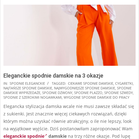
Eleganckie spodnie damskie na 3 okazje
2025-
IN:
SPODNIE ELEGANCKIE
TAGGED:
CIEKAWE SPODNIE DAMSKIE
,
CYGARETKI
,
NAJTAŃSZE SPODNIE DAMSKIE
,
NAJWYGODNIEJSZE SPODNIE DAMSKIE
,
SPODNIE
08-
DAMSKIE WYPRZEDAŻE
,
SPODNIE DZWONY
,
SPODNIE PLAZZO
,
SPODNIE SZWEDY
,
16
SPODNIE Z SZEROKIMI NOGAWKAMI
,
WYGODNE SPODNIE DAMSKIE DO PRACY
Elegancka stylizacja damska wcale nie musi zawsze składać się
z sukienki. Jest znacznie więcej ciekawych rozwiązań, dzięki
którym można uzyskać równie atrakcyjny, o ile nie lepszy, look
na wyjątkowe wyjście. Dziś postanowiłam zaproponować Wam
eleganckie spodnie
damskie
na trzy różne okazje. Pod lupę