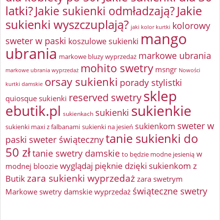
latki?
Jakie sukienki odmładzają?
Jakie
sukienki wyszczuplają?
kolorowy
jaki kolor kurtki
mango
sweter w paski
koszulowe sukienki
ubrania
markowe ubrania
markowe bluzy wyprzedaż
mohito swetry
msngr
markowe ubrania wyprzedaż
Nowości
orsay sukienki
porady stylistki
kurtki damskie
sklep
reserved swetry
quiosque sukienki
ebutik.pl
sukienkie
sukienki
sukienkach
sweter w
sukienkom
sukienki maxi z falbanami
sukienki na jesień
tanie sukienki do
paski
sweter świąteczny
50 zł
tanie swetry damskie
w
to będzie modne jesienią
wyglądaj pięknie dzięki sukienkom z
modnej bloozie
zara sukienki wyprzedaż
Butik
zara swetrym
świąteczne swetry
Markowe swetry damskie wyprzedaż