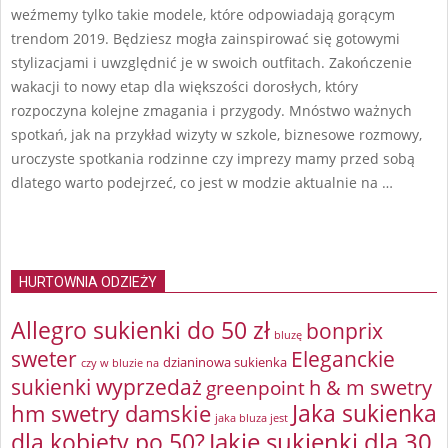
weźmemy tylko takie modele, które odpowiadają gorącym
trendom 2019. Będziesz mogła zainspirować się gotowymi
stylizacjami i uwzględnić je w swoich outfitach. Zakończenie
wakacji to nowy etap dla większości dorosłych, który
rozpoczyna kolejne zmagania i przygody. Mnóstwo ważnych
spotkań, jak na przykład wizyty w szkole, biznesowe rozmowy,
uroczyste spotkania rodzinne czy imprezy mamy przed sobą
dlatego warto podejrzeć, co jest w modzie aktualnie na …
HURTOWNIA ODZIEŻY
Allegro sukienki do 50 zł
bonprix
bluzę
sweter
Eleganckie
dzianinowa sukienka
czy w bluzie na
sukienki wyprzedaż
greenpoint
h & m swetry
Jaka sukienka
hm swetry damskie
jaka bluza jest
Jakie sukienki dla 30
dla kobiety po 50?