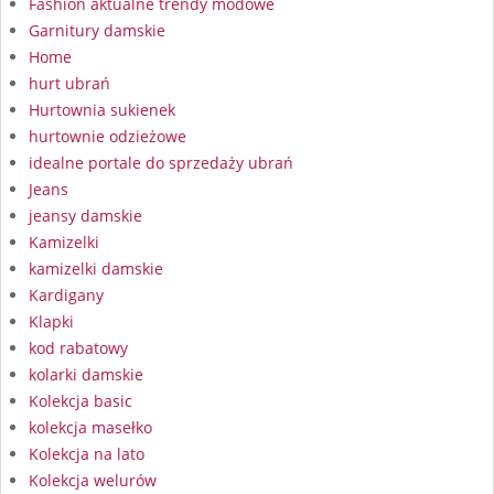
Fashion aktualne trendy modowe
Garnitury damskie
Home
hurt ubrań
Hurtownia sukienek
hurtownie odzieżowe
idealne portale do sprzedaży ubrań
Jeans
jeansy damskie
Kamizelki
kamizelki damskie
Kardigany
Klapki
kod rabatowy
kolarki damskie
Kolekcja basic
kolekcja masełko
Kolekcja na lato
Kolekcja welurów