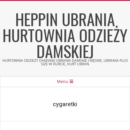
Skip
HEPPIN UBRANIA
to
content
HURTOWNIA ODZIEŻY
DAMSKIEJ
HURTOWNIA ODZIEŻY DAMSKIEJ UBRANIA DAMSKIE I MĘSKIE, UBRANIA PLUS
SIZE W HURCIE, HURT UBRAŃ
Secondary
Menu
Navigation
Menu
cygaretki