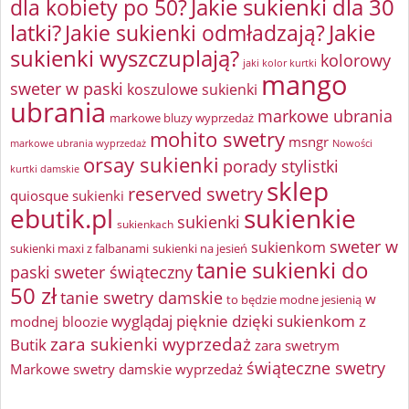
Jakie sukienki dla 30
dla kobiety po 50?
latki?
Jakie sukienki odmładzają?
Jakie
sukienki wyszczuplają?
kolorowy
jaki kolor kurtki
mango
sweter w paski
koszulowe sukienki
ubrania
markowe ubrania
markowe bluzy wyprzedaż
mohito swetry
msngr
markowe ubrania wyprzedaż
Nowości
orsay sukienki
porady stylistki
kurtki damskie
sklep
reserved swetry
quiosque sukienki
ebutik.pl
sukienkie
sukienki
sukienkach
sweter w
sukienkom
sukienki maxi z falbanami
sukienki na jesień
tanie sukienki do
paski
sweter świąteczny
50 zł
tanie swetry damskie
w
to będzie modne jesienią
wyglądaj pięknie dzięki sukienkom z
modnej bloozie
zara sukienki wyprzedaż
Butik
zara swetrym
świąteczne swetry
Markowe swetry damskie wyprzedaż