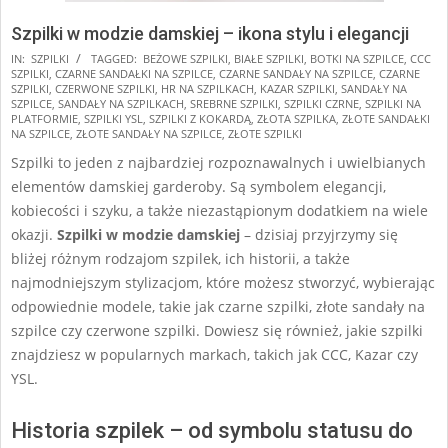
Szpilki w modzie damskiej – ikona stylu i elegancji
2025-
IN:
SZPILKI
TAGGED:
BEŻOWE SZPILKI
,
BIAŁE SZPILKI
,
BOTKI NA SZPILCE
,
CCC
SZPILKI
,
CZARNE SANDAŁKI NA SZPILCE
,
CZARNE SANDAŁY NA SZPILCE
,
CZARNE
01-
SZPILKI
,
CZERWONE SZPILKI
,
HR NA SZPILKACH
,
KAZAR SZPILKI
,
SANDAŁY NA
27
SZPILCE
,
SANDAŁY NA SZPILKACH
,
SREBRNE SZPILKI
,
SZPILKI CZRNE
,
SZPILKI NA
PLATFORMIE
,
SZPILKI YSL
,
SZPILKI Z KOKARDĄ
,
ZŁOTA SZPILKA
,
ZŁOTE SANDAŁKI
NA SZPILCE
,
ZŁOTE SANDAŁY NA SZPILCE
,
ZŁOTE SZPILKI
Szpilki to jeden z najbardziej rozpoznawalnych i uwielbianych
elementów damskiej garderoby. Są symbolem elegancji,
kobiecości i szyku, a także niezastąpionym dodatkiem na wiele
okazji.
Szpilki w modzie damskiej
– dzisiaj przyjrzymy się
bliżej różnym rodzajom szpilek, ich historii, a także
najmodniejszym stylizacjom, które możesz stworzyć, wybierając
odpowiednie modele, takie jak czarne szpilki, złote sandały na
szpilce czy czerwone szpilki. Dowiesz się również, jakie szpilki
znajdziesz w popularnych markach, takich jak CCC, Kazar czy
YSL.
Historia szpilek – od symbolu statusu do