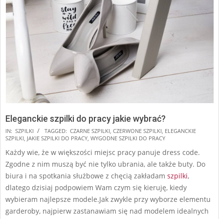
Eleganckie szpilki do pracy jakie wybrać?
2024-
IN:
SZPILKI
TAGGED:
CZARNE SZPILKI
,
CZERWONE SZPILKI
,
ELEGANCKIE
SZPILKI
,
JAKIE SZPILKI DO PRACY
,
WYGODNE SZPILKI DO PRACY
10-
Każdy wie, że w większości miejsc pracy panuje dress code.
14
Zgodne z nim muszą być nie tylko ubrania, ale także buty. Do
biura i na spotkania służbowe z chęcią zakładam
szpilki
,
dlatego dzisiaj podpowiem Wam czym się kieruję, kiedy
wybieram najlepsze modele.Jak zwykle przy wyborze elementu
garderoby, najpierw zastanawiam się nad modelem idealnych