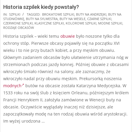
Historia szpilek kiedy powstały?
2025-
IN:
SZPILKI
TAGGED:
BROKATOWE SZPILKI
,
BUTY NA ANDRZEJKI
,
BUTY NA
STUDNIÓWKĘ
,
BUTY NA SYLWESTRA
,
BUTY NA WESELE
,
CZARNE SZPILKI
,
10-
CZERWONE SZPILKI
,
KLASYCZNE SZPILKI
,
KOLOROWE SZPILKI
,
MODNE SZPILKI
,
18
RODZAJE OBCASÓW
Historia szpilek – wieki temu
obuwie
było noszone tylko dla
ochrony stóp. Pierwsze obcasy pojawiły się na początku XVI
wieku i to nie przy butach kobiet, a przy męskim obuwiu.
Głównym zadaniem obcasów było ułatwienie utrzymania nóg w
strzemionach podczas jazdy konnej. Później obuwie z obcasami
wkroczyło śmiało również na salony, ale zaznaczmy, że
wkroczyło nadal przy obuwiu męskim. Prekursorką noszenia
modnych
butów na obcasie została Katarzyna Medycejska. W
1533 roku na swój ślub z księciem Orleanu, późniejszym królem
Francji Henrykiem II, założyła zamówione w Wenecji buty na
obcasie. Oczywiście wyglądały inaczej niż dzisiejsze, ale
zapoczątkowały modę na ten rodzaj obuwia wśród arystokracji.
Im wyżej urodzona …