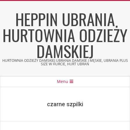
Skip
HEPPIN UBRANIA
to
content
HURTOWNIA ODZIEŻY
DAMSKIEJ
HURTOWNIA ODZIEŻY DAMSKIEJ UBRANIA DAMSKIE I MĘSKIE, UBRANIA PLUS
SIZE W HURCIE, HURT UBRAŃ
Secondary
Menu
Navigation
Menu
czarne szpilki