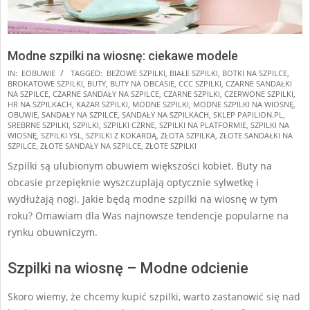
Modne szpilki na wiosnę: ciekawe modele
2025-
IN:
EOBUWIE
TAGGED:
BEŻOWE SZPILKI
,
BIAŁE SZPILKI
,
BOTKI NA SZPILCE
,
BROKATOWE SZPILKI
,
BUTY
,
BUTY NA OBCASIE
,
CCC SZPILKI
,
CZARNE SANDAŁKI
01-
NA SZPILCE
,
CZARNE SANDAŁY NA SZPILCE
,
CZARNE SZPILKI
,
CZERWONE SZPILKI
,
27
HR NA SZPILKACH
,
KAZAR SZPILKI
,
MODNE SZPILKI
,
MODNE SZPILKI NA WIOSNĘ
,
OBUWIE
,
SANDAŁY NA SZPILCE
,
SANDAŁY NA SZPILKACH
,
SKLEP PAPILION.PL
,
SREBRNE SZPILKI
,
SZPILKI
,
SZPILKI CZRNE
,
SZPILKI NA PLATFORMIE
,
SZPILKI NA
WIOSNĘ
,
SZPILKI YSL
,
SZPILKI Z KOKARDĄ
,
ZŁOTA SZPILKA
,
ZŁOTE SANDAŁKI NA
SZPILCE
,
ZŁOTE SANDAŁY NA SZPILCE
,
ZŁOTE SZPILKI
Szpilki są ulubionym obuwiem większości kobiet. Buty na
obcasie przepięknie wyszczuplają optycznie sylwetkę i
wydłużają nogi. Jakie będą modne szpilki na wiosnę w tym
roku? Omawiam dla Was najnowsze tendencje popularne na
rynku obuwniczym.
Szpilki na wiosnę – Modne odcienie
Skoro wiemy, że chcemy kupić szpilki, warto zastanowić się nad