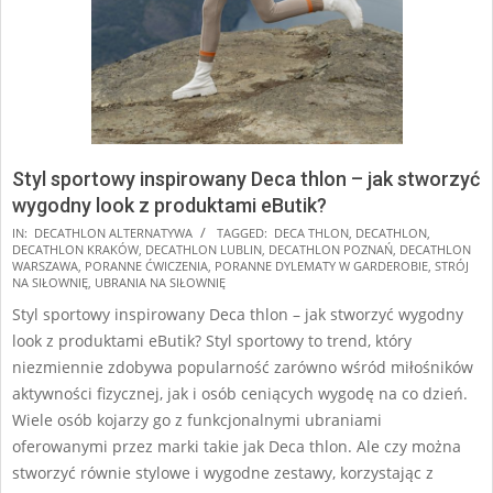
Styl sportowy inspirowany Deca thlon – jak stworzyć
wygodny look z produktami eButik?
2025-
IN:
DECATHLON ALTERNATYWA
TAGGED:
DECA THLON
,
DECATHLON
,
DECATHLON KRAKÓW
,
DECATHLON LUBLIN
,
DECATHLON POZNAŃ
,
DECATHLON
01-
WARSZAWA
,
PORANNE ĆWICZENIA
,
PORANNE DYLEMATY W GARDEROBIE
,
STRÓJ
14
NA SIŁOWNIĘ
,
UBRANIA NA SIŁOWNIĘ
Styl sportowy inspirowany Deca thlon – jak stworzyć wygodny
look z produktami eButik? Styl sportowy to trend, który
niezmiennie zdobywa popularność zarówno wśród miłośników
aktywności fizycznej, jak i osób ceniących wygodę na co dzień.
Wiele osób kojarzy go z funkcjonalnymi ubraniami
oferowanymi przez marki takie jak Deca thlon. Ale czy można
stworzyć równie stylowe i wygodne zestawy, korzystając z