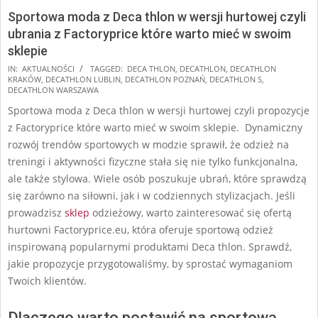
Sportowa moda z Deca thlon w wersji hurtowej czyli
ubrania z Factoryprice które warto mieć w swoim
sklepie
2025-
IN:
AKTUALNOŚCI
TAGGED:
DECA THLON
,
DECATHLON
,
DECATHLON
KRAKÓW
,
DECATHLON LUBLIN
,
DECATHLON POZNAŃ
,
DECATHLON S
,
02-
DECATHLON WARSZAWA
05
Sportowa moda z Deca thlon w wersji hurtowej czyli propozycje
z Factoryprice które warto mieć w swoim sklepie. Dynamiczny
rozwój trendów sportowych w modzie sprawił, że odzież na
treningi i aktywności fizyczne stała się nie tylko funkcjonalna,
ale także stylowa. Wiele osób poszukuje ubrań, które sprawdzą
się zarówno na siłowni, jak i w codziennych stylizacjach. Jeśli
prowadzisz
sklep
odzieżowy, warto zainteresować się ofertą
hurtowni Factoryprice.eu, która oferuje sportową odzież
inspirowaną popularnymi produktami Deca thlon. Sprawdź,
jakie propozycje przygotowaliśmy, by sprostać wymaganiom
Twoich klientów.
Dlaczego warto postawić na sportową