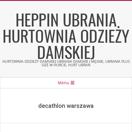
Skip
HEPPIN UBRANIA
to
content
HURTOWNIA ODZIEŻY
DAMSKIEJ
HURTOWNIA ODZIEŻY DAMSKIEJ UBRANIA DAMSKIE I MĘSKIE, UBRANIA PLUS
SIZE W HURCIE, HURT UBRAŃ
Secondary
Menu
Navigation
Menu
decathlon warszawa