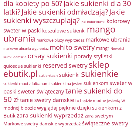
Jakie sukienki dla 30
dla kobiety po 50?
latki?
Jakie sukienki odmładzają?
Jakie
sukienki wyszczuplają?
kolorowy
jaki kolor kurtki
mango
sweter w paski
koszulowe sukienki
ubrania
markowe ubrania
markowe bluzy wyprzedaż
mohito swetry
msngr
markowe ubrania wyprzedaż
Nowości
orsay sukienki
porady stylistki
kurtki damskie
sklep
reserved swetry
quiosque sukienki
ebutik.pl
sukienkie
sukienki
sukienkach
sweter w
sukienkom
sukienki maxi z falbanami
sukienki na jesień
tanie sukienki do
paski
sweter świąteczny
50 zł
tanie swetry damskie
w
to będzie modne jesienią
wyglądaj pięknie dzięki sukienkom z
modnej bloozie
zara sukienki wyprzedaż
Butik
zara swetrym
świąteczne swetry
Markowe swetry damskie wyprzedaż