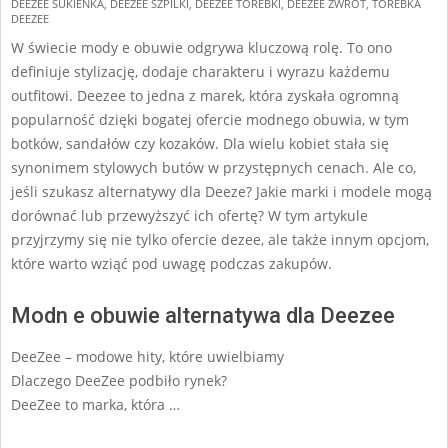
DEEZEE SUKIENKA
,
DEEZEE SZPILKI
,
DEEZEE TOREBKI
,
DEEZEE ZWROT
,
TOREBKA
DEEZEE
W świecie mody e obuwie odgrywa kluczową rolę. To ono
definiuje stylizację, dodaje charakteru i wyrazu każdemu
outfitowi. Deezee to jedna z marek, która zyskała ogromną
popularność dzięki bogatej ofercie modnego obuwia, w tym
botków, sandałów czy kozaków. Dla wielu kobiet stała się
synonimem stylowych butów w przystępnych cenach. Ale co,
jeśli szukasz alternatywy dla Deeze? Jakie marki i modele mogą
dorównać lub przewyższyć ich ofertę? W tym artykule
przyjrzymy się nie tylko ofercie dezee, ale także innym opcjom,
które warto wziąć pod uwagę podczas zakupów.
Modn e obuwie alternatywa dla Deezee
DeeZee – modowe hity, które uwielbiamy
Dlaczego DeeZee podbiło rynek?
DeeZee to marka, która …