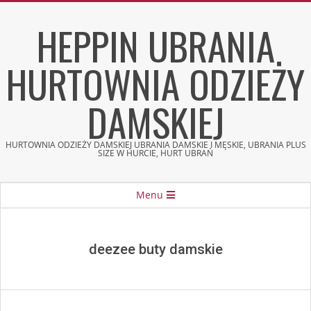
Skip
HEPPIN UBRANIA
to
content
HURTOWNIA ODZIEŻY
DAMSKIEJ
HURTOWNIA ODZIEŻY DAMSKIEJ UBRANIA DAMSKIE I MĘSKIE, UBRANIA PLUS
SIZE W HURCIE, HURT UBRAŃ
Secondary
Menu
Navigation
Menu
deezee buty damskie