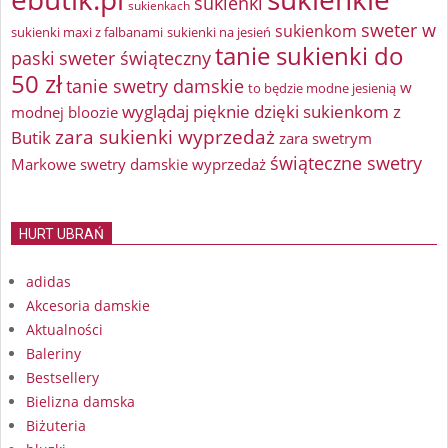
sukienki
sukienkach
sweter w
sukienkom
sukienki maxi z falbanami
sukienki na jesień
tanie sukienki do
paski
sweter świąteczny
50 zł
tanie swetry damskie
w
to będzie modne jesienią
wyglądaj pięknie dzięki sukienkom z
modnej bloozie
zara sukienki wyprzedaż
Butik
zara swetrym
świąteczne swetry
Markowe swetry damskie wyprzedaż
HURT UBRAŃ
adidas
Akcesoria damskie
Aktualności
Baleriny
Bestsellery
Bielizna damska
Biżuteria