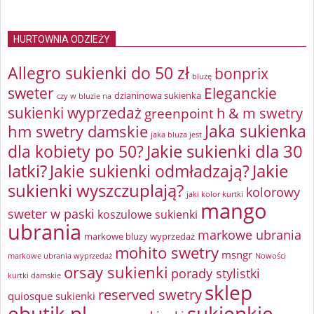
HURTOWNIA ODZIEŻY
Allegro sukienki do 50 zł
bonprix
bluzę
sweter
Eleganckie
dzianinowa sukienka
czy w bluzie na
sukienki wyprzedaż
greenpoint
h & m swetry
Jaka sukienka
hm swetry damskie
jaka bluza jest
Jakie sukienki dla 30
dla kobiety po 50?
latki?
Jakie sukienki odmładzają?
Jakie
sukienki wyszczuplają?
kolorowy
jaki kolor kurtki
mango
sweter w paski
koszulowe sukienki
ubrania
markowe ubrania
markowe bluzy wyprzedaż
mohito swetry
msngr
markowe ubrania wyprzedaż
Nowości
orsay sukienki
porady stylistki
kurtki damskie
sklep
reserved swetry
quiosque sukienki
ebutik.pl
sukienkie