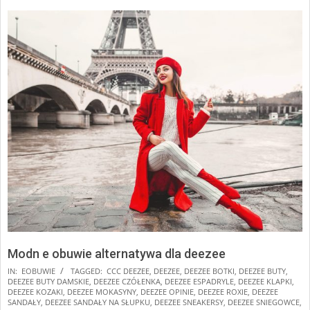
Modn e obuwie alternatywa dla deezee
2025-
IN:
EOBUWIE
TAGGED:
CCC DEEZEE
,
DEEZEE
,
DEEZEE BOTKI
,
DEEZEE BUTY
,
DEEZEE BUTY DAMSKIE
,
DEEZEE CZÓŁENKA
,
DEEZEE ESPADRYLE
,
DEEZEE KLAPKI
,
01-
DEEZEE KOZAKI
,
DEEZEE MOKASYNY
,
DEEZEE OPINIE
,
DEEZEE ROXIE
,
DEEZEE
17
SANDAŁY
,
DEEZEE SANDAŁY NA SŁUPKU
,
DEEZEE SNEAKERSY
,
DEEZEE SNIEGOWCE
,