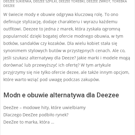
DEEZEE SUKIENKA
,
DEEZEE SZPILKI
,
DEEZEE TOREBKI
,
DEEZEE ZWROT
,
TOREBKA
DEEZEE
W świecie mody e obuwie odgrywa kluczową rolę. To ono
definiuje stylizację, dodaje charakteru i wyrazu każdemu
outfitowi. Deezee to jedna z marek, która zyskała ogromną
popularność dzięki bogatej ofercie modnego obuwia, w tym
botków, sandałów czy kozaków. Dla wielu kobiet stała się
synonimem stylowych butów w przystępnych cenach. Ale co,
jeśli szukasz alternatywy dla Deeze? Jakie marki i modele mogą
dorównać lub przewyższyć ich ofertę? W tym artykule
przyjrzymy się nie tylko ofercie dezee, ale także innym opcjom,
które warto wziąć pod uwagę podczas zakupów.
Modn e obuwie alternatywa dla Deezee
DeeZee – modowe hity, które uwielbiamy
Dlaczego DeeZee podbiło rynek?
DeeZee to marka, która …