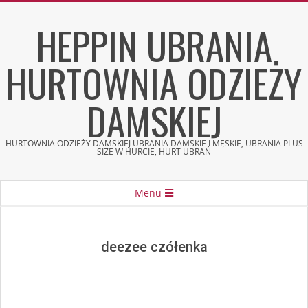
Skip
HEPPIN UBRANIA
to
content
HURTOWNIA ODZIEŻY
DAMSKIEJ
HURTOWNIA ODZIEŻY DAMSKIEJ UBRANIA DAMSKIE I MĘSKIE, UBRANIA PLUS
SIZE W HURCIE, HURT UBRAŃ
Secondary
Menu
Navigation
Menu
deezee czółenka