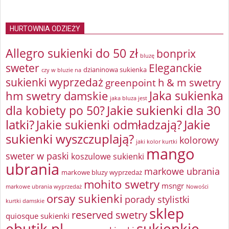
HURTOWNIA ODZIEŻY
Allegro sukienki do 50 zł
bonprix
bluzę
sweter
Eleganckie
dzianinowa sukienka
czy w bluzie na
sukienki wyprzedaż
greenpoint
h & m swetry
Jaka sukienka
hm swetry damskie
jaka bluza jest
Jakie sukienki dla 30
dla kobiety po 50?
latki?
Jakie sukienki odmładzają?
Jakie
sukienki wyszczuplają?
kolorowy
jaki kolor kurtki
mango
sweter w paski
koszulowe sukienki
ubrania
markowe ubrania
markowe bluzy wyprzedaż
mohito swetry
msngr
markowe ubrania wyprzedaż
Nowości
orsay sukienki
porady stylistki
kurtki damskie
sklep
reserved swetry
quiosque sukienki
ebutik.pl
sukienkie