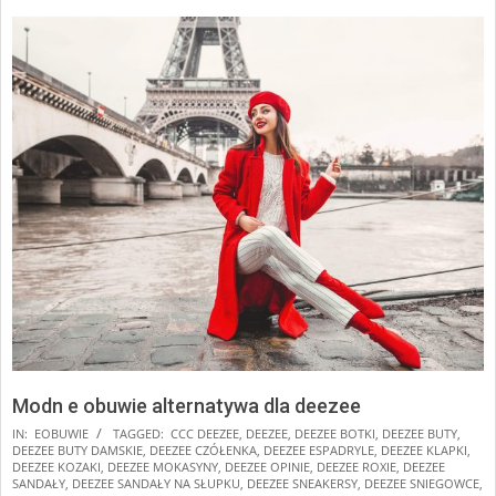
Modn e obuwie alternatywa dla deezee
2025-
IN:
EOBUWIE
TAGGED:
CCC DEEZEE
,
DEEZEE
,
DEEZEE BOTKI
,
DEEZEE BUTY
,
DEEZEE BUTY DAMSKIE
,
DEEZEE CZÓŁENKA
,
DEEZEE ESPADRYLE
,
DEEZEE KLAPKI
,
01-
DEEZEE KOZAKI
,
DEEZEE MOKASYNY
,
DEEZEE OPINIE
,
DEEZEE ROXIE
,
DEEZEE
17
SANDAŁY
,
DEEZEE SANDAŁY NA SŁUPKU
,
DEEZEE SNEAKERSY
,
DEEZEE SNIEGOWCE
,