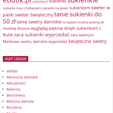
sukienki
sukienkach
sweter w
sukienkom
sukienki maxi z falbanami
sukienki na jesień
tanie sukienki do
paski
sweter świąteczny
50 zł
tanie swetry damskie
w
to będzie modne jesienią
wyglądaj pięknie dzięki sukienkom z
modnej bloozie
zara sukienki wyprzedaż
Butik
zara swetrym
świąteczne swetry
Markowe swetry damskie wyprzedaż
HURT UBRAŃ
adidas
Akcesoria damskie
Aktualności
Baleriny
Bestsellery
Bielizna damska
Biżuteria